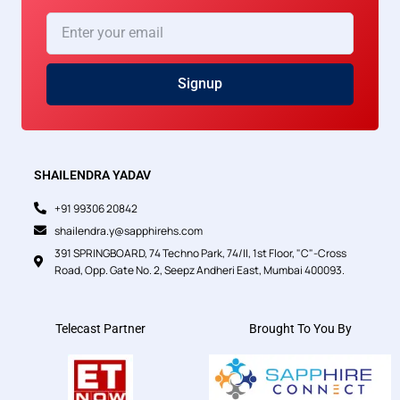
Enter
your
email
Signup
SHAILENDRA YADAV
+91 99306 20842
shailendra.y@sapphirehs.com
391 SPRINGBOARD, 74 Techno Park, 74/II, 1st Floor, "C"-Cross
Road, Opp. Gate No. 2, Seepz Andheri East, Mumbai 400093.
Telecast Partner
Brought To You By