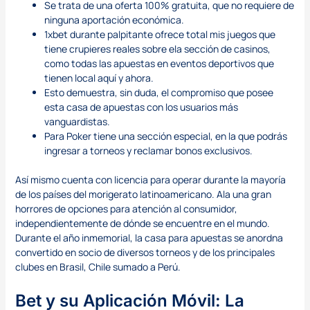
Se trata de una oferta 100% gratuita, que no requiere de
ninguna aportación económica.
1xbet durante palpitante ofrece total mis juegos que
tiene crupieres reales sobre ela sección de casinos,
como todas las apuestas en eventos deportivos que
tienen local aquí y ahora.
Esto demuestra, sin duda, el compromiso que posee
esta casa de apuestas con los usuarios más
vanguardistas.
Para Poker tiene una sección especial, en la que podrás
ingresar a torneos y reclamar bonos exclusivos.
Así mismo cuenta con licencia para operar durante la mayoría
de los países del morigerato latinoamericano. Ala una gran
horrores de opciones para atención al consumidor,
independientemente de dónde se encuentre en el mundo.
Durante el año inmemorial, la casa para apuestas se anordna
convertido en socio de diversos torneos y de los principales
clubes en Brasil, Chile sumado a Perú.
Bet y su Aplicación Móvil: La