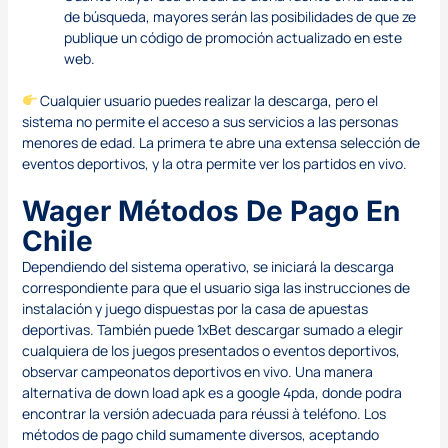
de búsqueda, mayores serán las posibilidades de que ze
publique un código de promoción actualizado en este
web.
Cualquier usuario puedes realizar la descarga, pero el
sistema no permite el acceso a sus servicios a las personas
menores de edad. La primera te abre una extensa selección de
eventos deportivos, y la otra permite ver los partidos en vivo.
Wager Métodos De Pago En
Chile
Dependiendo del sistema operativo, se iniciará la descarga
correspondiente para que el usuario siga las instrucciones de
instalación y juego dispuestas por la casa de apuestas
deportivas. También puede 1xBet descargar sumado a elegir
cualquiera de los juegos presentados o eventos deportivos,
observar campeonatos deportivos en vivo. Una manera
alternativa de down load apk es a google 4pda, donde podra
encontrar la versión adecuada para réussi à teléfono. Los
métodos de pago child sumamente diversos, aceptando