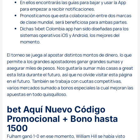
En ellos encontrarás las guías para bajar y usar la App
para empezar a recibir notificaciones.
Pronosticamos que esta colaboración entre dos marcas
de clase mundial, será beneficiosa para ambas partes.
Dichas 1xbet Colombia app han sido diseñadas para los
sistemas operativos iOS y Android, los mejores del
momento.
El torneo se juega al apostar distintos montos de dinero, lo que
permite a los grandes apostadores ganar grandes sumas y
asegurar miles de pesos. Nos gustaría sumar más casas a great
esta lista durante el futuro, así que no olvide visitar esta página
en el futuro. También se trabaja con cuotas competitivas,
varios mercados sumado a bonos especiales la cual mejoran las
apuestas en todo quisquilloso.
bet Aquí Nuevo Código
Promocional + Bono hasta
1500
Fulham ganó 1-0 en ese momento, William Hill se había visto