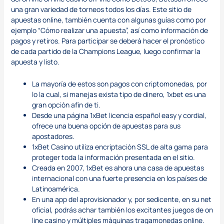
una gran variedad de torneos todos los días. Este sitio de
apuestas online, también cuenta con algunas guías como por
ejemplo “Cómo realizar una apuesta”, así como información de
pagos y retiros. Para participar se deberá hacer el pronóstico
de cada partido de la Champions League, luego confirmar la
apuesta y listo.
La mayoría de estos son pagos con criptomonedas, por
lo la cual, si manejas exista tipo de dinero, 1xbet es una
gran opción afin de ti.
Desde una página 1xBet licencia español easy y cordial,
ofrece una buena opción de apuestas para sus
apostadores.
1xBet Casino utiliza encriptación SSL de alta gama para
proteger toda la información presentada en el sitio.
Creada en 2007, 1xBet es ahora una casa de apuestas
internacional con una fuerte presencia en los países de
Latinoamérica.
En una app del aprovisionador y, por sedicente, en su net
oficial, podrás achar también los excitantes juegos de on
line casino y múltiples máquinas tragamonedas online.