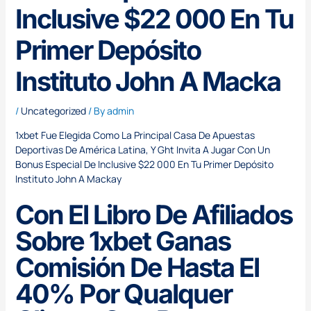
Inclusive $22 000 En Tu
Primer Depósito
Instituto John A Macka
/
Uncategorized
/ By
admin
1xbet Fue Elegida Como La Principal Casa De Apuestas
Deportivas De América Latina, Y Ght Invita A Jugar Con Un
Bonus Especial De Inclusive $22 000 En Tu Primer Depósito
Instituto John A Mackay
Con El Libro De Afiliados
Sobre 1xbet Ganas
Comisión De Hasta El
40% Por Qualquer