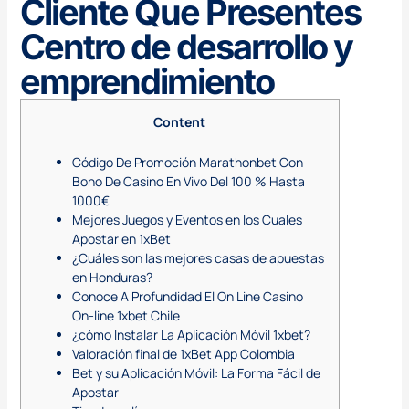
Cliente Que Presentes
Centro de desarrollo y
emprendimiento
Content
Código De Promoción Marathonbet Con
Bono De Casino En Vivo Del 100 % Hasta
1000€
Mejores Juegos y Eventos en los Cuales
Apostar en 1xBet
¿Cuáles son las mejores casas de apuestas
en Honduras?
Conoce A Profundidad El On Line Casino
On-line 1xbet Chile
¿cómo Instalar La Aplicación Móvil 1xbet?
Valoración final de 1xBet App Colombia
Bet y su Aplicación Móvil: La Forma Fácil de
Apostar