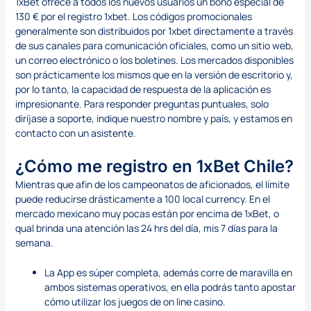
1xBet ofrece a todos los nuevos usuarios un bono especial de
130 € por el registro 1xbet. Los códigos promocionales
generalmente son distribuidos por 1xbet directamente a través
de sus canales para comunicación oficiales, como un sitio web,
un correo electrónico o los boletines. Los mercados disponibles
son prácticamente los mismos que en la versión de escritorio y,
por lo tanto, la capacidad de respuesta de la aplicación es
impresionante. Para responder preguntas puntuales, solo
diríjase a soporte, indique nuestro nombre y país, y estamos en
contacto con un asistente.
¿Cómo me registro en 1xBet Chile?
Mientras que afin de los campeonatos de aficionados, el límite
puede reducirse drásticamente a 100 local currency. En el
mercado mexicano muy pocas están por encima de 1xBet, o
qual brinda una atención las 24 hrs del día, mis 7 días para la
semana.
La App es súper completa, además corre de maravilla en
ambos sistemas operativos, en ella podrás tanto apostar
cómo utilizar los juegos de on line casino.