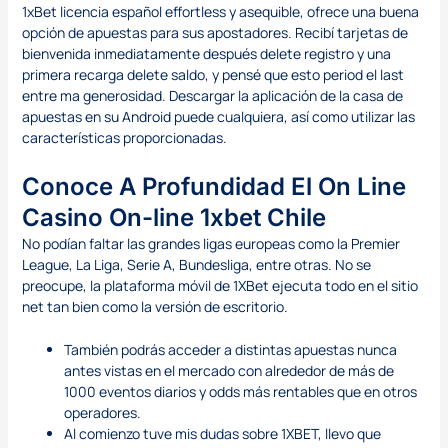
1xBet licencia español effortless y asequible, ofrece una buena
opción de apuestas para sus apostadores. Recibí tarjetas de
bienvenida inmediatamente después delete registro y una
primera recarga delete saldo, y pensé que esto period el last
entre ma generosidad. Descargar la aplicación de la casa de
apuestas en su Android puede cualquiera, así como utilizar las
características proporcionadas.
Conoce A Profundidad El On Line
Casino On-line 1xbet Chile
No podían faltar las grandes ligas europeas como la Premier
League, La Liga, Serie A, Bundesliga, entre otras. No se
preocupe, la plataforma móvil de 1XBet ejecuta todo en el sitio
net tan bien como la versión de escritorio.
También podrás acceder a distintas apuestas nunca
antes vistas en el mercado con alrededor de más de
1000 eventos diarios y odds más rentables que en otros
operadores.
Al comienzo tuve mis dudas sobre 1XBET, llevo que