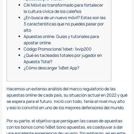
CAI Móvil es transformado para fortalecer
la cultura cívica de los caleños
¿En busca de un nuevo móvil? Estas son las
3 características que no puedes pasar por
alto
Apuestas online: Guías y tutoriales para
apostar online
Código Promocional 1xbet: 1xvip200
¿Qué es tacleadas totales por jugador en
Apuesta Total?
¿Cómo descargar 1xBet App?
Hacemos un extenso análisis del marco regulatorio de las
apuestas online de cada país, su situación actual en 2022 y qué
se espera para el futuro. Inició con todo, tenía el nivel muy alto
y eso lo convirtió en uno de los mejores defensores del mundo.
Por su parte, el objetivo que persiguen las casas de apuestas
con los bonos como 1xBet bono apuestas, es coadyuvar a dar
una excelente experiencia de usuario. Sin embargo, es en este