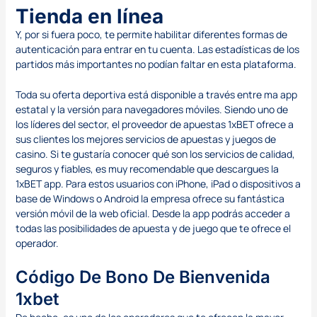
Tienda en línea
Y, por si fuera poco, te permite habilitar diferentes formas de
autenticación para entrar en tu cuenta. Las estadísticas de los
partidos más importantes no podían faltar en esta plataforma.
Toda su oferta deportiva está disponible a través entre ma app
estatal y la versión para navegadores móviles. Siendo uno de
los líderes del sector, el proveedor de apuestas 1xBET ofrece a
sus clientes los mejores servicios de apuestas y juegos de
casino. Si te gustaría conocer qué son los servicios de calidad,
seguros y fiables, es muy recomendable que descargues la
1xBET app. Para estos usuarios con iPhone, iPad o dispositivos a
base de Windows o Android la empresa ofrece su fantástica
versión móvil de la web oficial. Desde la app podrás acceder a
todas las posibilidades de apuesta y de juego que te ofrece el
operador.
Código De Bono De Bienvenida
1xbet