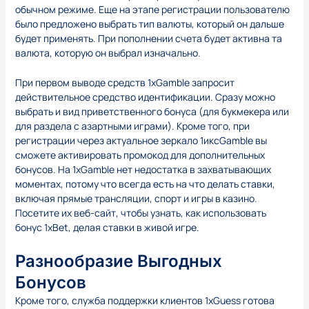
обычном режиме. Еще на этапе регистрации пользователю
было предложено выбрать тип валюты, который он дальше
будет применять. При пополнении счета будет активна та
валюта, которую он выбрал изначально.
При первом выводе средств 1xGamble запросит
действительное средство идентификации. Сразу можно
выбрать и вид приветственного бонуса (для букмекера или
для раздела с азартными играми). Кроме того, при
регистрации через актуальное зеркало 1иксGamble вы
сможете активировать промокод для дополнительных
бонусов. На 1xGamble нет недостатка в захватывающих
моментах, потому что всегда есть на что делать ставки,
включая прямые трансляции, спорт и игры в казино.
Посетите их веб-сайт, чтобы узнать, как использовать
бонус 1xBet, делая ставки в живой игре.
Разнообразие Выгодных
Бонусов
Кроме того, служба поддержки клиентов 1xGuess готова