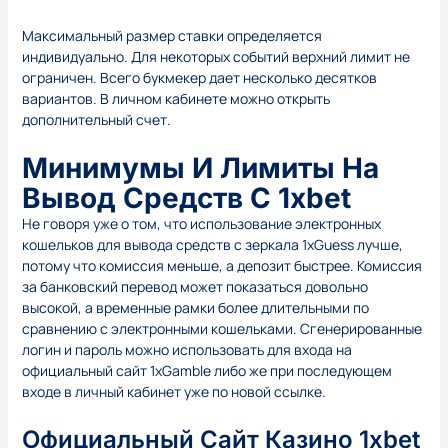
Максимальный размер ставки определяется
индивидуально. Для некоторых событий верхний лимит не
ограничен. Всего букмекер дает несколько десятков
вариантов. В личном кабинете можно открыть
дополнительный счет.
Минимумы И Лимиты На
Вывод Средств С 1xbet
Не говоря уже о том, что использование электронных
кошельков для вывода средств с зеркала 1xGuess лучше,
потому что комиссия меньше, а депозит быстрее. Комиссия
за банковский перевод может показаться довольно
высокой, а временные рамки более длительными по
сравнению с электронными кошельками. Сгенерированные
логин и пароль можно использовать для входа на
официальный сайт 1xGamble либо же при последующем
входе в личный кабинет уже по новой ссылке.
Официальный Сайт Казино 1xbet