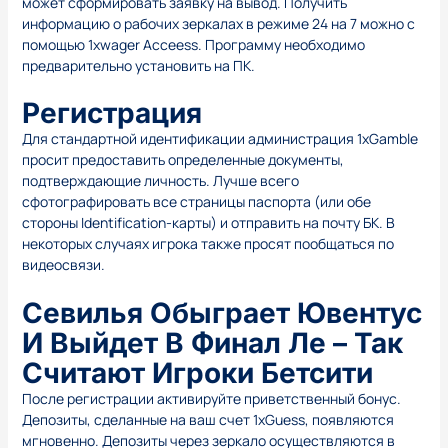
может сформировать заявку на вывод. Получить
информацию о рабочих зеркалах в режиме 24 на 7 можно с
помощью 1xwager Acceess. Программу необходимо
предварительно установить на ПК.
Регистрация
Для стандартной идентификации администрация 1xGamble
просит предоставить определенные документы,
подтверждающие личность. Лучше всего
сфотографировать все страницы паспорта (или обе
стороны Identification-карты) и отправить на почту БК. В
некоторых случаях игрока также просят пообщаться по
видеосвязи.
Севилья Обыграет Ювентус
И Выйдет В Финал Ле – Так
Считают Игроки Бетсити
После регистрации активируйте приветственный бонус.
Депозиты, сделанные на ваш счет 1xGuess, появляются
мгновенно. Депозиты через зеркало осуществляются в