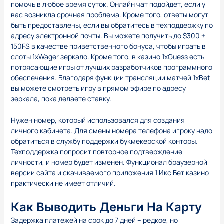
помочь в любое время суток. Онлайн чат подойдет, если у
вас возникла срочная проблема. Кроме того, ответы могут
быть предоставлены, если вы обратитесь в техподдержку по
адресу электронной почты. Вы можете получить до $300 +
150FS в качестве приветственного бонуса, чтобы играть в
слоты 1xWager зеркало. Кроме того, в казино 1xGuess есть
потрясающие игры от лучших разработчиков программного
обеспечения. Благодаря функции трансляции матчей 1xBet
вы можете смотреть игру в прямом эфире по адресу
зеркала, пока делаете ставку.
Нужен номер, который использовался для создания
личного кабинета. Для смены номера телефона игроку надо
обратиться в службу поддержки букмекерской конторы.
Техподдержка попросит повторное подтверждение
личности, и номер будет изменен. Функционал браузерной
версии сайта и скачиваемого приложения 1 Икс Бет казино
практически не имеет отличий.
Как Выводить Деньги На Карту
Задержка платежей на срок до 7 дней – редкое, но