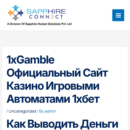
Skip
to
content
1xGamble
Официальный Сайт
Казино Игровыми
Автоматами 1хбет
/
Uncategorized
/ By
admin
Как Выводить Деньги