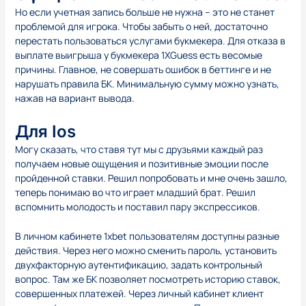
Но если учетная запись больше не нужна – это не станет
проблемой для игрока. Чтобы забыть о ней, достаточно
перестать пользоваться услугами букмекера. Для отказа в
выплате выигрыша у букмекера 1XGuess есть весомые
причины. Главное, не совершать ошибок в беттинге и не
нарушать правила БК. Минимальную сумму можно узнать,
нажав на вариант вывода.
Для Ios
Могу сказать, что ставя тут мы с друзьями каждый раз
получаем новые ощущения и позитивные эмоции после
пройденной ставки. Решил попробовать и мне очень зашло,
теперь понимаю во что играет младший брат. Решил
вспомнить молодость и поставил пару экспрессиков.
В личном кабинете 1xbet пользователям доступны разные
действия. Через него можно сменить пароль, установить
двухфакторную аутентификацию, задать контрольный
вопрос. Там же БК позволяет посмотреть историю ставок,
совершенных платежей. Через личный кабинет клиент