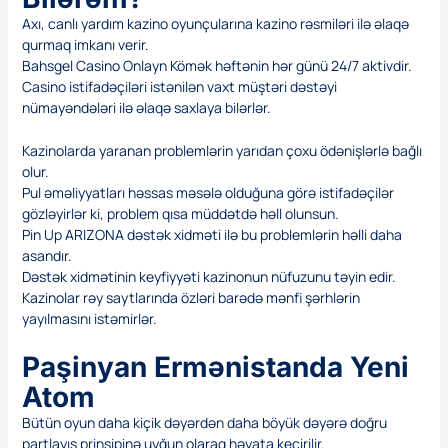
Axı, canlı yardım kazino oyunçularına kazino rəsmiləri ilə əlaqə
qurmaq imkanı verir.
Bahsgel Casino Onlayn Kömək həftənin hər günü 24/7 aktivdir.
Casino istifadəçiləri istənilən vaxt müştəri dəstəyi
nümayəndələri ilə əlaqə saxlaya bilərlər.
Kazinolarda yaranan problemlərin yarıdan çoxu ödənişlərlə bağlı
olur.
Pul əməliyyatları həssas məsələ olduğuna görə istifadəçilər
gözləyirlər ki, problem qısa müddətdə həll olunsun.
Pin Up ARIZONA dəstək xidməti ilə bu problemlərin həlli daha
asandır.
Dəstək xidmətinin keyfiyyəti kazinonun nüfuzunu təyin edir.
Kazinolar rəy saytlarında özləri barədə mənfi şərhlərin
yayılmasını istəmirlər.
Paşinyan Ermənistanda Yeni
Atom
Bütün oyun daha kiçik dəyərdən daha böyük dəyərə doğru
partlayış prinsipinə uyğun olaraq həyata keçirilir.