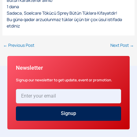
Bütün Karakterlər alınıb
1 dənə
Sadəcə, Soelcare Tökücü Sprey Bütün Tüklərə Kifayətdir!
Bu günə qədər arzuolunmaz tüklər üçün bir çox üsul istifadə
etdiniz
←
Previous Post
Next Post
→
Newsletter
Signup our newsletter to get update, event or promotion.
Enter
your
email
Signup