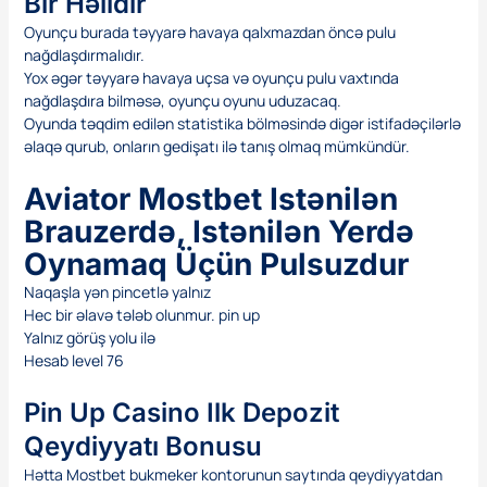
Bir Həlldir
Oyunçu burada təyyarə havaya qalxmazdan öncə pulu
nağdlaşdırmalıdır.
Yox əgər təyyarə havaya uçsa və oyunçu pulu vaxtında
nağdlaşdıra bilməsə, oyunçu oyunu uduzacaq.
Oyunda təqdim edilən statistika bölməsində digər istifadəçilərlə
əlaqə qurub, onların gedişatı ilə tanış olmaq mümkündür.
Aviator Mostbet Istənilən
Brauzerdə, Istənilən Yerdə
Oynamaq Üçün Pulsuzdur
Naqaşla yən pincetlə yalnız
Hec bir əlavə tələb olunmur.
pin up
Yalnız görüş yolu ilə
Hesab level 76
Pin Up Casino Ilk Depozit
Qeydiyyatı Bonusu
Hətta Mostbet bukmeker kontorunun saytında qeydiyyatdan