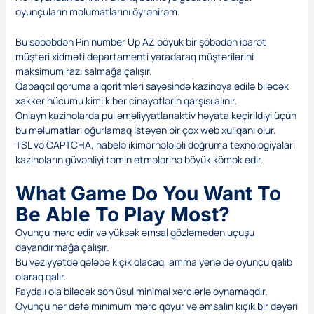
oyunçuların məlumatlarını öyrənirəm.
Bu səbəbdən Pin number Up AZ böyük bir şöbədən ibarət
müştəri xidməti departamenti yaradaraq müştərilərini
maksimum razı salmağa çalışır.
Qabaqcıl qoruma alqoritmləri sayəsində kazinoya edilə biləcək
xakker hücumu kimi kiber cinayətlərin qarşısı alınır.
Onlayn kazinolarda pul əməliyyatlarıaktiv həyata keçirildiyi üçün
bu məlumatları oğurlamaq istəyən bir çox web xuliqanı olur.
TSL və CAPTCHA, habelə ikimərhələləli doğruma texnologiyaları
kazinoların güvənliyi təmin etmələrinə böyük kömək edir.
What Game Do You Want To
Be Able To Play Most?
Oyunçu mərc edir və yüksək əmsal gözləmədən uçuşu
dayandırmağa çalışır.
Bu vəziyyətdə qələbə kiçik olacaq, amma yenə də oyunçu qalib
olaraq qalır.
Faydalı ola biləcək son üsul minimal xərclərlə oynamaqdır.
Oyunçu hər dəfə minimum mərc qoyur və əmsalın kiçik bir dəyəri