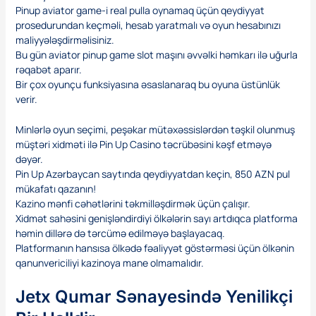
Pinup aviator game-i real pulla oynamaq üçün qeydiyyat
prosedurundan keçməli, hesab yaratmalı və oyun hesabınızı
maliyyələşdirməlisiniz.
Bu gün aviator pinup game slot maşını əvvəlki həmkarı ilə uğurla
rəqabət aparır.
Bir çox oyunçu funksiyasına əsaslanaraq bu oyuna üstünlük
verir.
Minlərlə oyun seçimi, peşəkar mütəxəssislərdən təşkil olunmuş
müştəri xidməti ilə Pin Up Casino təcrübəsini kəşf etməyə
dəyər.
Pin Up Azərbaycan saytında qeydiyyatdan keçin, 850 AZN pul
mükafatı qazanın!
Kazino mənfi cəhətlərini təkmilləşdirmək üçün çalışır.
Xidmət sahəsini genişləndirdiyi ölkələrin sayı artdıqca platforma
həmin dillərə də tərcümə edilməyə başlayacaq.
Platformanın hansısa ölkədə fəaliyyət göstərməsi üçün ölkənin
qanunvericiliyi kazinoya mane olmamalıdır.
Jetx Qumar Sənayesində Yenilikçi