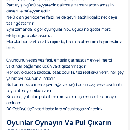
Partlayışın gücü təyyarənin qalxması zamanı artan əmsalın
dəyəri ilə müəyyən edilir.
Nə 0 olan geri ödəmə faizi, nə də qeyri-sabitlik qalib nəticəyə
təsir göstərmir.
Eyni zamanda, digər oyunçuların bu uçuşa nə qədər mərc
etdiyini görə biləcəksiniz.
Mərclər həm avtomatik rejimdə, həm də əl rejimində yerləşdirilə
bilər.
Oyunçunun əsas vəzifəsi, əmsala çatmazdan əvvəl, mərci
vaxtında bağlamaq üçün vaxt qazanmaqdır.
Hər şey olduqca sadədir, əsas odur ki, tez reaksiya verin, hər şey
yalnız oyunçunun əlindədir.
Bu format sizə mərc qoymağa və nağd pulun baş verəcəyi limiti
təyin etməyə imkan verir.
Beləliklə, yatırılan pulu itirmirəm və həmişə müsbət nəticəyə
əminəm.
Dürüstlüyü üçün tərtibatçılara xüsusi təşəkkür edirik.
Oyunlar Oynayın Və Pul Çıxarın