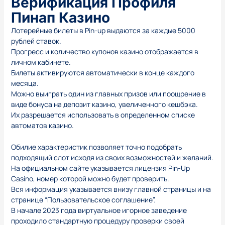
Верификация Профиля
Пинап Казино
Лотерейные билеты в Pin-up выдаются за каждые 5000
рублей ставок.
Прогресс и количество купонов казино отображается в
личном кабинете.
Билеты активируются автоматически в конце каждого
месяца.
Можно выиграть один из главных призов или поощрение в
виде бонуса на депозит казино, увеличенного кешбэка.
Их разрешается использовать в определенном списке
автоматов казино.
Обилие характеристик позволяет точно подобрать
подходящий слот исходя из своих возможностей и желаний.
На официальном сайте указывается лицензия Pin-Up
Casino, номер которой можно будет проверить.
Вся информация указывается внизу главной страницы и на
странице “Пользовательское соглашение”.
В начале 2023 года виртуальное игорное заведение
проходило стандартную процедуру проверки своей