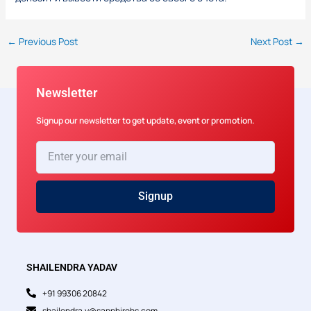
←
Previous Post
Next Post
→
Newsletter
Signup our newsletter to get update, event or promotion.
Enter
your
email
Signup
SHAILENDRA YADAV
+91 99306 20842
shailendra.y@sapphirehs.com