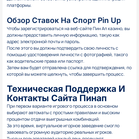
платформы.
Обзор Ставок На Спорт Pin Up
Чтобы зарегистрироваться на веб-сайте Пин Ап казино, вы
должны предоставить личную информацию, такую ​​как
адрес электронной почты и пароль.
После этого вы должны подтвердить свою личность с
помощью удостоверения личности с фотографией, такого
как водительские права или паспорт.
Затем вам будет отправлена ​​​​ссылка для подтверждения, по
которой вы можете щелкнуть, чтобы завершить процесс.
Техническая Поддержка И
Контакты Сайта Пинап
При первом варианте игрового процесса в основном
выбирают автоматы с простыми правилами и высоким
процентом отдачи выигрышных комбинаций.
За это время, виртуальное игорное заведение смогло
завоевать огромную аудиторию реальных игроков.
Тысячи пользователей каждый день посещают