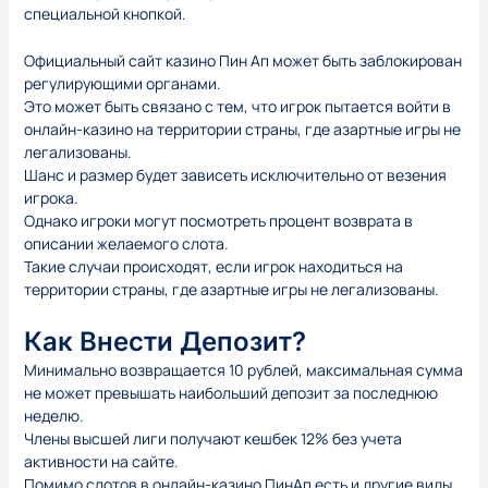
специальной кнопкой.
Официальный сайт казино Пин Ап может быть заблокирован
регулирующими органами.
Это может быть связано с тем, что игрок пытается войти в
онлайн-казино на территории страны, где азартные игры не
легализованы.
Шанс и размер будет зависеть исключительно от везения
игрока.
Однако игроки могут посмотреть процент возврата в
описании желаемого слота.
Такие случаи происходят, если игрок находиться на
территории страны, где азартные игры не легализованы.
Как Внести Депозит?
Минимально возвращается 10 рублей, максимальная сумма
не может превышать наибольший депозит за последнюю
неделю.
Члены высшей лиги получают кешбек 12% без учета
активности на сайте.
Помимо слотов в онлайн-казино ПинАп есть и другие виды