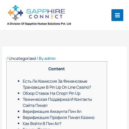
Skip
to
content
/
Uncategorized
/ By
admin
Content
Есть Ли Комиссия За Финансовые
Транзакции В Pin Up On Line Casino?
Обзор Ставок На Спорт Pin Up
Техническая Поддержка И Контакты
Сайта Пинап
Верификация Аккаунта Пин Ап
Верификация Профиля Пинап Казино
Как Войти В Пин Ап?