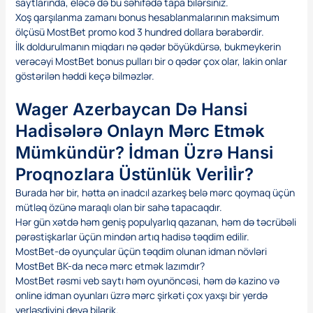
saytlarında, eləcə də bu səhifədə tapa bilərsiniz.
Xoş qarşılanma zamanı bonus hesablanmalarının maksimum
ölçüsü MostBet promo kod 3 hundred dollara bərabərdir.
İlk doldurulmanın miqdarı nə qədər böyükdürsə, bukmeykerin
verəcəyi MostBet bonus pulları bir o qədər çox olar, lakin onlar
göstərilən həddi keçə bilməzlər.
Wager Azerbaycan Də Hansi
Hadi̇sələrə Onlayn Mərc Etmək
Mümkündür? İdman Üzrə Hansi
Proqnozlara Üstünlük Veri̇li̇r?
Burada hər bir, hətta ən inadcıl azarkeş belə mərc qoymaq üçün
mütləq özünə maraqlı olan bir sahə tapacaqdır.
Hər gün xətdə həm geniş populyarlıq qazanan, həm də təcrübəli
pərəstişkarlar üçün mindən artıq hadisə təqdim edilir.
MostBet-də oyunçular üçün təqdim olunan idman növləri
MostBet BK-da necə mərc etmək lazımdır?
MostBet rəsmi veb saytı həm oyunöncəsi, həm də kazino və
online idman oyunları üzrə mərc şirkəti çox yaxşı bir yerdə
yerləşdiyini deyə bilərik.