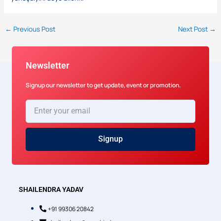
←
Previous Post
Next Post
→
Newsletter
Signup our newsletter to get update, event or promotion.
Enter
your
email
Signup
SHAILENDRA YADAV
+91 99306 20842