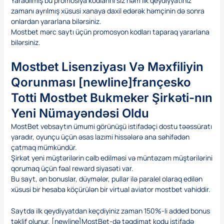
Yaradılmış bu promosiya kodlarını siz həm ilk qeydiyyatınız
zamanı ayrılmış xüsusi xanaya daxil edərək həmçinin də sonra
onlardan yararlana bilərsiniz.
Mostbet mərc saytı üçün promosyon kodları taparaq yararlana
bilərsiniz.
Mostbet Lisenziyası Və Məxfiliyin
Qorunması [newline]françesko
Totti Mostbet Bukmeker Şirkəti-nın
Yeni Nümayəndəsi Oldu
MostBet vebsaytın ümumi görünüşü istifadəçi dostu təəssüratı
yaradır, oyunçu üçün əsas lazımi hissələrə ana səhifədən
çatmaq mümkündür.
Şirkət yeni müştərilərin cəlb edilməsi və müntəzəm müştərilərini
qorumaq üçün fəal reward siyasəti var.
Bu sayt, ən bonuslar, düymələr, pullar ilə paralel olaraq edilən
xüsusi bir hesaba köçürülən bir virtual aviator mostbet vahiddir.
Saytda ilk qeydiyyatdan keçdiyiniz zaman 150%-li added bonus
təklif olunur. [newline]MostBet-də təqdimat kodu istifadə