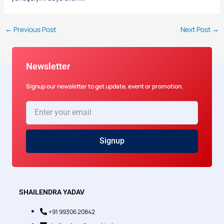
←
Previous Post
Next Post
→
Newsletter
Signup our newsletter to get update, event or promotion.
Enter
your
email
Signup
SHAILENDRA YADAV
+91 99306 20842