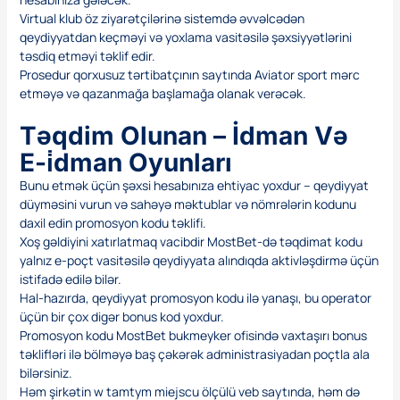
Virtual klub öz ziyarətçilərinə sistemdə əvvəlcədən
qeydiyyatdan keçməyi və yoxlama vasitəsilə şəxsiyyətlərini
təsdiq etməyi təklif edir.
Prosedur qorxusuz tərtibatçının saytında Aviator sport mərc
etməyə və qazanmağa başlamağa olanak verəcək.
Təqdim Olunan – İdman Və
E-i̇dman Oyunları
Bunu etmək üçün şəxsi hesabınıza ehtiyac yoxdur – qeydiyyat
düyməsini vurun və sahəyə məktublar və nömrələrin kodunu
daxil edin promosyon kodu təklifi.
Xoş gəldiyini xatırlatmaq vacibdir MostBet-də təqdimat kodu
yalnız e-poçt vasitəsilə qeydiyyata alındıqda aktivləşdirmə üçün
istifadə edilə bilər.
Hal-hazırda, qeydiyyat promosyon kodu ilə yanaşı, bu operator
üçün bir çox digər bonus kod yoxdur.
Promosyon kodu MostBet bukmeyker ofisində vaxtaşırı bonus
təklifləri ilə bölməyə baş çəkərək administrasiyadan poçtla ala
bilərsiniz.
Həm şirkətin w tamtym miejscu ölçülü veb saytında, həm də