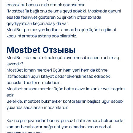
edərək bu bonusu əldə etmək çox asandır.
“Mostbet”lə bağlı onu de uma qeyd edək ki, Moskvada qanuni
əsasda fəaliyyət göstərən bu şirkətin ofşor zonada
qeydiyyatdan keçən adaşı da var.
MostBet promosyon kodları tapmaq bu gün üçün təqdimat
kodu internetdə axtarış edə bilərsiniz.
Mostbet Отзывы
MostBet -də mərc etmək üçün oyun hesabını necə artırmaq
lazımdır?
MostBet idman mərcləri üçün həm yeni həm də köhnə
istifadəçiləri üçün kifayət qədər əlverişli hesab ediləcək
bonuslar təqdim etməkdədir.
Mostbet arizona mərclər üçün hətta əlavə imkanlar weil təqdim
edir.
Beləliklə, mostbet bukmeyker kontorasının başlıca uğur səbəbi
yuxarıda sadalanan məqamlardır.
Kazino pul qoymadan bonus, pulsuz fırlatma/mərc tipli bonuslar
zamanı hesabı artırmağa ehtiyac olmadan bonus dərhal
hesabınıza gələcək.