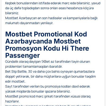
Keşbek bonuslarından istifadə edərək mərc edə bilərsiniz, yaxud
da üç dəfə topladıqdan sonra onları əsas hesabınıza köçürə
bilərsiniz.
Mostbet Azərbaycan ən son hadisələr və kampaniyalarla bağlı
məlumatı dayanmadan yeniləyir.
Mostbet Promotional Kod
Azərbaycanda Mostbet
Promosyon Kodu Hi There
Passenger
Gündəlik olaraq dəyişən 1XBet az tərəfindən təyin olunan
problemləri tamamlamaqdan ibarətdir.
Bet Slip Battle, 30 və daha çox bahis oynayan qumarbazlara
diqqət yetirərək, bir daha müştərilərə uyğun bonuslar təqdim
edir mostbet.
Sayt tərəfindən verilən bu promosiya kodları daxil edərək
yüksək miqdarda bonuslar qazana bilərsiniz.
MostBet promo kod mərc şirkəti tərəfindən xüsusi olaraq
hazırlanır.