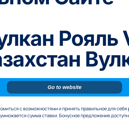
улкан Рояль 
азахстан Вул
Go to website
комиться с возможностями и принять правильное для себя 
 умножается сумма ставки. Бонусное предложение доступн