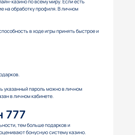
айн-казино по всему миру. Если есть
е на обработку профиля. В личном
способность в ходе игры принять быстрое и
одарков.
ть указанный пароль можно в личном
зан в личном кабинете.
н 777
ьности, тем больше подарков и
 оценивают бонусную систему казино.