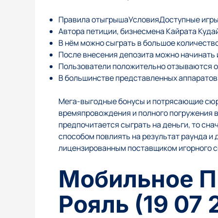
Правила отыгрышаУсловияДоступные игрыВ 
Автора петиции, бизнесмена Кайрата Куда
В нём можно сыграть в большое количество
После внесения депозита можно начинать и
Пользователи положительно отзываются о 
В большинстве представленных аппаратов с
Мега-выгодные бонусы и потрясающие сюрп
времяпровождения и полного погружения в 
предпочитается сыграть на деньги, то снач
способом повлиять на результат раунда и
лицензированным поставщиком игорного со
Мобильное П
Рояль (19 07 