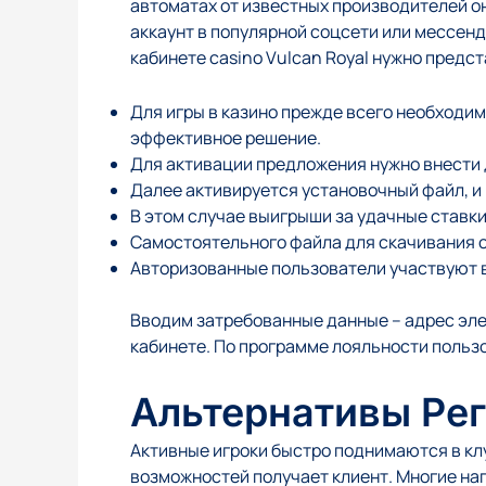
автоматах от известных производителей он
аккаунт в популярной соцсети или мессенд
кабинете casino Vulcan Royal нужно предс
Для игры в казино прежде всего необходим
эффективное решение.
Для активации предложения нужно внести д
Далее активируется установочный файл, и
В этом случае выигрыши за удачные ставки
Самостоятельного файла для скачивания cr
Авторизованные пользователи участвуют в
Вводим затребованные данные – адрес эле
кабинете. По программе лояльности польз
Альтернативы Рег
Активные игроки быстро поднимаются в кл
возможностей получает клиент. Многие на