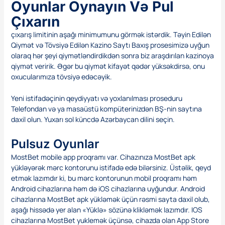
Oyunlar Oynayın Və Pul
Çıxarın
çıxarış limitinin aşağı minimumunu görmək istərdik. Təyin Edilən
Qiymət və Tövsiyə Edilən Kazino Saytı Baxış prosesimizə uyğun
olaraq hər şeyi qiymətləndirdikdən sonra biz araşdırılan kazinoya
qiymət veririk. Əgər bu qiymət kifayət qədər yüksəkdirsə, onu
oxucularımıza tövsiyə edəcəyik.
Yeni istifadəçinin qeydiyyatı və yoxlanılması proseduru
Telefondan və ya masaüstü kompüterinizdən BŞ-nin saytına
daxil olun. Yuxarı sol küncdə Azərbaycan dilini seçin.
Pulsuz Oyunlar
MostBet mobile app proqramı var. Cihazınıza MostBet apk
yükləyərək mərc kontorunu istifadə edə bilərsiniz. Üstəlik, qeyd
etmək lazımdır ki, bu mərc kontorunun mobil proqramı həm
Android cihazlarına həm də iOS cihazlarına uyğundur. Android
cihazlarına MostBet apk yükləmək üçün rəsmi sayta daxil olub,
aşağı hissədə yer alan «Yüklə» sözünə klikləmək lazımdır. IOS
cihazlarına MostBet yuklemək üçünsə, cihazda olan App Store