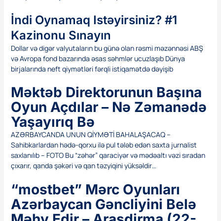
İndi Oynamaq Istəyirsiniz? #1
Kazinonu Sınayın
Dollar və digər valyutaların bu günə olan rəsmi məzənnəsi ABŞ
və Avropa fond bazarında əsas səhmlər ucuzlaşıb Dünya
birjalarında neft qiymətləri fərqli istiqamətdə dəyişib
Məktəb Direktorunun Başına
Oyun Açdılar – Nə Zəmanədə
Yaşayırıq Bə
AZƏRBAYCANDA UNUN QİYMƏTİ BAHALAŞACAQ –
Sahibkarlardan hədə-qorxu ilə pul tələb edən saxta jurnalist
saxlanılıb – FOTO Bu “zəhər” qaraciyər və mədəaltı vəzi sıradan
çıxarır, qanda şəkəri və qan təzyiqini yüksəldir…
“mostbet” Mərc Oyunları
Azərbaycan Gəncliyini Belə
Məhv Edir – Araşdirma (22-