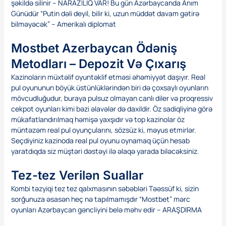
şəkildə silinir – NARAZILIQ VAR! Bu gün Azərbaycanda Anım
Günüdür “Putin dəli deyil, bilir ki, uzun müddət davam gətirə
bilməyəcək” – Amerikalı diplomat
Mostbet Azerbaycan Ödəniş
Metodları – Depozit Və Çıxarış
Kazinoların müxtəlif oyuntəklif etməsi əhəmiyyət daşıyır. Real
pul oyununun böyük üstünlüklərindən biri də çoxsaylı oyunların
mövcudluğudur, buraya pulsuz olmayan canlı diler və proqressiv
cekpot oyunları kimi bəzi əlavələr də daxildir. Öz sadiqliyinə görə
mükafatlandırılmaq həmişə yaxşıdır və top kazinolar öz
müntəzəm real pul oyunçularını, sözsüz ki, məyus etmirlər.
Seçdiyiniz kazinoda real pul oyunu oynamaq üçün hesab
yaratdıqda siz müştəri dəstəyi ilə əlaqə yarada biləcəksiniz.
Tez-tez Verilən Suallar
Kombi təzyiqi tez tez qalxmasının səbəbləri Təəssüf ki, sizin
sorğunuza əsasən heç nə tapılmamışdır “Mostbet” mərc
oyunları Azərbaycan gəncliyini belə məhv edir – ARAŞDIRMA