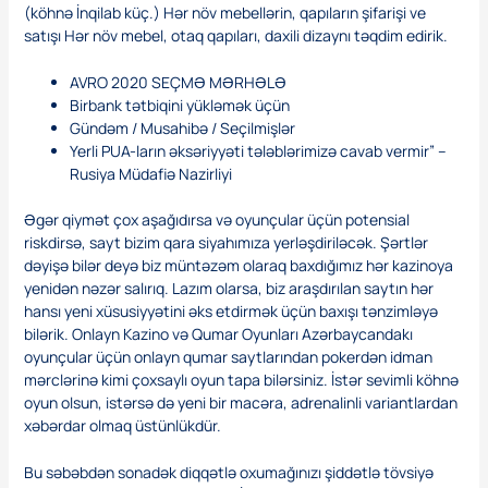
(köhnə İnqilab küç.) Hər növ mebellərin, qapıların şifarişi ve
satışı Hər növ mebel, otaq qapıları, daxili dizaynı təqdim edirik.
AVRO 2020 SEÇMƏ MƏRHƏLƏ
Birbank tətbiqini yükləmək üçün
Gündəm / Musahibə / Seçilmişlər
Yerli PUA-ların əksəriyyəti tələblərimizə cavab vermir” –
Rusiya Müdafiə Nazirliyi
Əgər qiymət çox aşağıdırsa və oyunçular üçün potensial
riskdirsə, sayt bizim qara siyahımıza yerləşdiriləcək. Şərtlər
dəyişə bilər deyə biz müntəzəm olaraq baxdığımız hər kazinoya
yenidən nəzər salırıq. Lazım olarsa, biz araşdırılan saytın hər
hansı yeni xüsusiyyətini əks etdirmək üçün baxışı tənzimləyə
bilərik. Onlayn Kazino və Qumar Oyunları Azərbaycandakı
oyunçular üçün onlayn qumar saytlarından pokerdən idman
mərclərinə kimi çoxsaylı oyun tapa bilərsiniz. İstər sevimli köhnə
oyun olsun, istərsə də yeni bir macəra, adrenalinli variantlardan
xəbərdar olmaq üstünlükdür.
Bu səbəbdən sonadək diqqətlə oxumağınızı şiddətlə tövsiyə