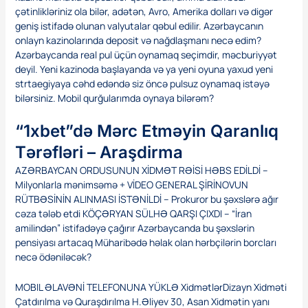
çətinlikləriniz ola bilər, adətən, Avro, Amerika dolları və digər
geniş istifadə olunan valyutalar qəbul edilir. Azərbaycanın
onlayn kazinolarında deposit və nağdlaşmanı necə edim?
Azərbaycanda real pul üçün oynamaq seçimdir, məcburiyyət
deyil. Yeni kazinoda başlayanda və ya yeni oyuna yaxud yeni
strtaegiyaya cəhd edəndə siz öncə pulsuz oynamaq istəyə
bilərsiniz. Mobil qurğularımda oynaya bilərəm?
“1xbet”də Mərc Etməyin Qaranlıq
Tərəfləri – Araşdirma
AZƏRBAYCAN ORDUSUNUN XİDMƏT RƏİSİ HƏBS EDİLDİ –
Milyonlarla mənimsəmə + VİDEO GENERAL ŞİRİNOVUN
RÜTBƏSİNİN ALINMASI İSTƏNİLDİ – Prokuror bu şəxslərə ağır
cəza tələb etdi KÖÇƏRYAN SÜLHƏ QARŞI ÇIXDI – “İran
amilindən” istifadəyə çağırır Azərbaycanda bu şəxslərin
pensiyası artacaq Müharibədə həlak olan hərbçilərin borcları
necə ödəniləcək?
MOBIL ƏLAVƏNİ TELEFONUNA YÜKLƏ XidmətlərDizayn Xidməti
Çatdırılma və Quraşdırılma H.Əliyev 30, Asan Xidmətin yanı