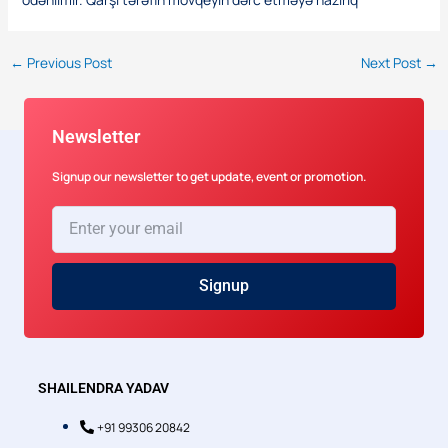
←
Previous Post
Next Post
→
Newsletter
Signup our newsletter to get update, event or promotion.
Enter
your
email
Signup
SHAILENDRA YADAV
+91 99306 20842