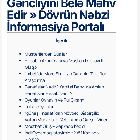
Gəncliyini Belə Məhv
Edir » Dövrün Nəbzi
İnformasiya Portalı
İçerik
Müştərilərdən Suallar
Hesabın Artırılması Və Müştəri Dəstəyi Ilə
Əlaqə
“1xbet”də Mərc Etməyin Qaranlıq Tərəfləri –
Araşdirma
Benefisiar Nədir? Kapital Bank-da Açılan
Benefisiar Hesab Nedir?
Oyunlar Oynayın Və Pul Çıxarın
Pulsuz Oyunlar
“günəşli İnşaat”dan Növbəti Bi̇abirçiliq!
Vətən Müharibəsi Veteranına Qarşı – Vi̇deo
Mostbet Giriş – Зеркало Keçid
İndi Oynamaq Istəyirsiniz? #1 Kazinonu
Sınayın