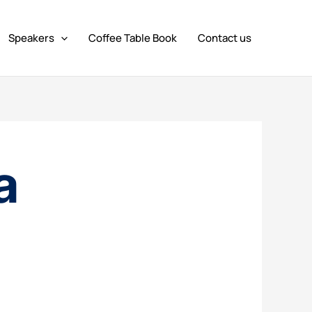
Speakers
Coffee Table Book
Contact us
а