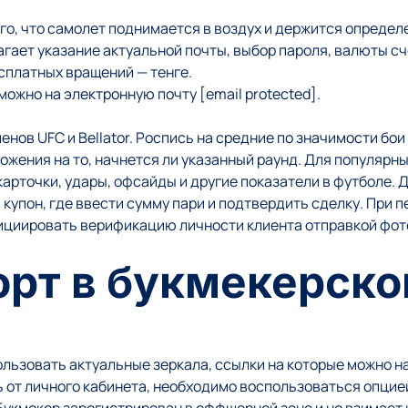
ого, что самолет поднимается в воздух и держится определ
агает указание актуальной почты, выбор пароля, валюты сч
платных вращений — тенге.
жно на электронную почту [email protected].
нов UFC и Bellator. Роспись на средние по значимости бои
жения на то, начнется ли указанный раунд. Для популярны
карточки, удары, офсайды и другие показатели в футболе. 
купон, где ввести сумму пари и подтвердить сделку. При п
нициировать верификацию личности клиента отправкой фот
орт в букмекерско
ользовать актуальные зеркала, ссылки на которые можно 
 от личного кабинета, необходимо воспользоваться опцией