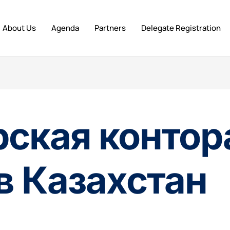
About Us
Agenda
Partners
Delegate Registration
ская контор
в Казахстан