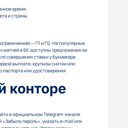
енное время.
ета и страны.
 ограниченная — П1 и П2. На популярные
х матчей в БК доступны предложения на
Для совершения ставки у букмекера
ервой выплате, крупном снятии или
о паспорта или удостоверения.
й конторе
найти в официальном Telegram-канале
 «Забыли пароль», указать e-mail или