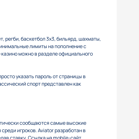
т, регби, баскетбол 3х3, бильярд, шахматы,
 Минимальные лимиты на пополнение с
н-казино можно в разделе официального
росто указать пароль от страницы в
лассический спорт представлен как
оматически сообщаются самые высокие
среди игроков. Aviator разработан в
лав ставку. Ссылка на mobile-сайт