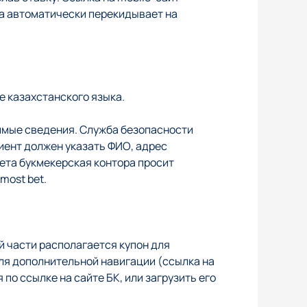
ма автоматически перекидывает на
е казахстанского языка.
димые сведения. Служба безопасности
иент должен указать ФИО, адрес
чета букмекерская контора просит
most bet
.
й части располагается купон для
для дополнительной навигации (ссылка на
о ссылке на сайте БК, или загрузить его