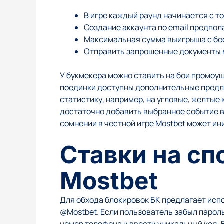
В игре каждый раунд начинается с т
Создание аккаунта по email предпол
Максимальная сумма выигрыша с бес
Отправить запрошенные документы мо
У букмекера можно ставить на бои промоуше
поединки доступны дополнительные предло
статистику, например, на угловые, желтые 
достаточно добавить выбранное событие в 
сомнении в честной игре Mostbet может и
Ставки на сп
Mostbet
Для обхода блокировок БК предлагает исп
@Mostbet. Если пользователь забыл пароль