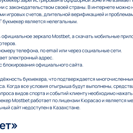
Букмекер зарегистрирован в оффшорной зоне и не взимает
ии с законодательством своей страны. В интернете можно 
и игровых счетов, длительной верификацией и проблемами
Г букмекер является нелегальным.
 официальное зеркало Mostbet, а скачать мобильные прилож
ютеров.
 номеру телефона, по email или через социальные сети.
ает электронный адрес.
с блокирования официального сайта.
адёжность букмекера, что подтверждается многочисленны
са. Когда все условия отыгрыша будут выполнены, средства
апроса видов спорта и событий клиенту необходимо нажать 
мекер Mostbet работает по лицензии Кюрасао и является 
ный сайт недоступен в Казахстане.
ет»