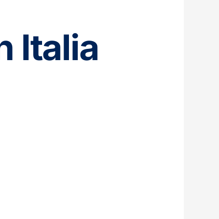
Italia ️