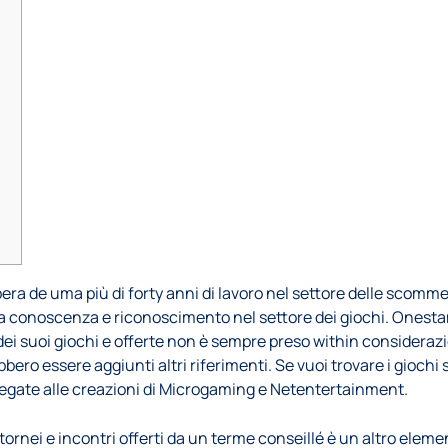
opera de uma più di forty anni di lavoro nel settore delle scomme
a conoscenza e riconoscimento nel settore dei giochi. Onestam
i suoi giochi e offerte non è sempre preso within considerazione
ro essere aggiunti altri riferimenti. Se vuoi trovare i giochi s
 legate alle creazioni di Microgaming e Netentertainment.
 tornei e incontri offerti da un terme conseillé è un altro ele