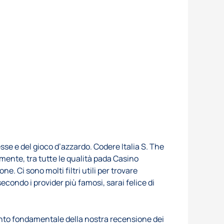
sse e del gioco d’azzardo. Codere Italia S. The
ente, tra tutte le qualità pada Casino
. Ci sono molti filtri utili per trovare
econdo i provider più famosi, sarai felice di
mento fondamentale della nostra recensione dei