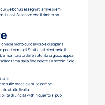
n cui we bonus assegnati arrive premi
ondizioni. Si scopre che il timbro ha
re
richiede molto duro lavoro e disciplina.
 paesi come gli Stati Uniti electronic il
 è monitorato dalle autorità di gioco appear
olida fama dalla fine delete XX secolo. Solo
liani.
ente sulle braccia e sulle gambe.
o di alto livello.
bilità di vincita within quanto si può