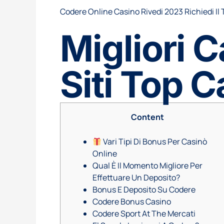
Codere Online Casino Rivedi 2023 Richiedi Il
Migliori Ca
Siti Top C
Content
Vari Tipi Di Bonus Per Casinò
Online
Qual È Il Momento Migliore Per
Effettuare Un Deposito?
Bonus E Deposito Su Codere
Codere Bonus Casino
Codere Sport At The Mercati