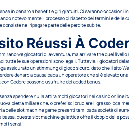
se in denaro a benefit e giri gratuiti. Ci saranno occasioni i
rando notevolmente il processo di rispetto dei termini e delle c
 consiste nel ripagare parte delle perdite subite.
ito Réussi À Code
mmirano we giocatori di avventura, ma arrivare the quel livello 
 tutte le sue operazioni sono legali. Tuttavia, i giocatori dalam
a assicurato un stimmung di gioco sicuro, dato che il sito Web
rdere denaro a causa pada un operatore che si è elevato una s
t con Codere possono usufruire dei added bonus.
senza spendere nulla attira molti giocatori nei casinò online ita
nuova pietra miliare che, o preferisci bruciare il grasso localm
a delle slot machine game presenti temi pada società di aument
bassa, questa slot machine galattica offre il doppio delle possi
bi i sensi.