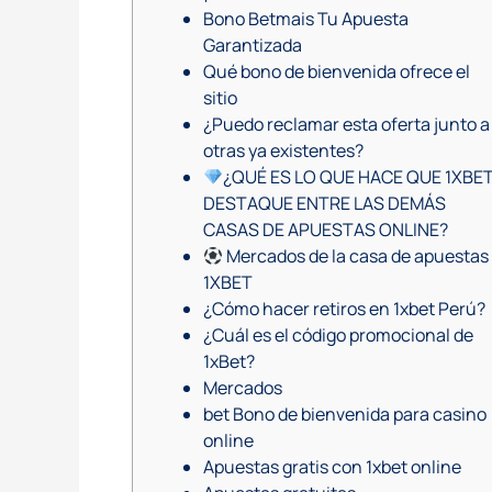
Bono Betmais Tu Apuesta
Garantizada
Qué bono de bienvenida ofrece el
sitio
¿Puedo reclamar esta oferta junto a
otras ya existentes?
¿QUÉ ES LO QUE HACE QUE 1XBE
DESTAQUE ENTRE LAS DEMÁS
CASAS DE APUESTAS ONLINE?
Mercados de la casa de apuestas
1XBET
¿Cómo hacer retiros en 1xbet Perú?
¿Cuál es el código promocional de
1xBet?
Mercados
bet Bono de bienvenida para casino
online
Apuestas gratis con 1xbet online