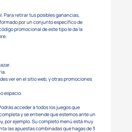
. Para retirar tus posibles ganancias,
 formado por un conjunto específico de
ódigo promocional de este tipo le da la
bre.
 azar.
ia.
s ver en el sitio web, y otras promociones
mo espacio.
 Podrás acceder a todos los juegos que
uy completa y se entiende que estemos ante un
ay, por ejemplo. Su completo menú está muy
uenta las apuestas combinadas que hagas de 3