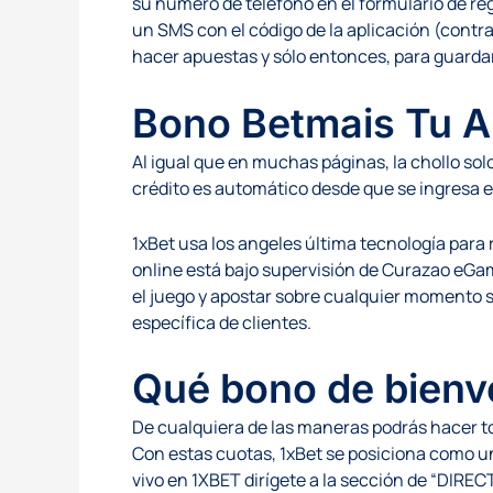
su número de teléfono en el formulario de reg
un SMS con el código de la aplicación (contra
hacer apuestas y sólo entonces, para guardar 
Bono Betmais Tu A
Al igual que en muchas páginas, la chollo solo
crédito es automático desde que se ingresa e
1xBet usa los angeles última tecnología para 
online está bajo supervisión de Curazao eGam
el juego y apostar sobre cualquier momento s
específica de clientes.
Qué bono de bienve
De cualquiera de las maneras podrás hacer tod
Con estas cuotas, 1xBet se posiciona como u
vivo en 1XBET dirígete a la sección de “DIREC