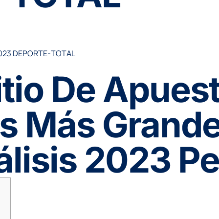
 2023 DEPORTE-TOTAL
Sitio De Apues
as Más Grand
lisis 2023 P