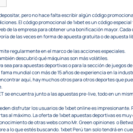
epositar, pero no hace falta escribir algún código promocional
iciones. El código promocional de 1xbet es un código especial
web de la empresa para obtener una bonificación mayor. Cada c
oría de las veces en forma de apuesta gratuita o de apuesta li
emite regularmente en el marco de las acciones especiales.
también descubrió qué máquinas son más volátiles.
ya sea para apuestas deportivas o para la sección de juegos de
fama mundial con más de 15 años de experiencia en la industr
contrar aquí, hay muchos otros para otros deportes que puede
e.
T se encuentra junto a las apuestas pre-live, todo en un mis
eden disfrutar los usuarios de 1xbet online es impresionante.
iertas al máximo. La oferta de 1xbet apuestas deportivas es m
l conocimiento de otras webs como Mr. Green opiniones o Betw
pre a lo que estés buscando. 1xbet Perú tan solo tendrá en c