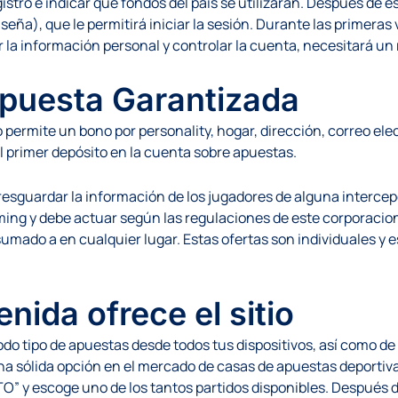
istro e indicar qué fondos del país se utilizarán. Después de e
seña), que le permitirá iniciar la sesión. Durante las primeras
la información personal y controlar la cuenta, necesitará un 
puesta Garantizada
 permite un bono por personality, hogar, dirección, correo elec
l primer depósito en la cuenta sobre apuestas.
resguardar la información de los jugadores de alguna intercepc
ing y debe actuar según las regulaciones de este corporacion
umado a en cualquier lugar. Estas ofertas son individuales y 
nida ofrece el sitio
o tipo de apuestas desde todos tus dispositivos, así como de 
na sólida opción en el mercado de casas de apuestas deportiv
TO” y escoge uno de los tantos partidos disponibles. Después 