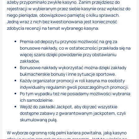
ażeby przypominało zwykłe kasyno. Zanim przejdziesz do
rejestracji w wybieranym przez siebie kasynie oraz wpłacisz do
niego pieniądze, obowiązkowo pamiętaj o kilku sprawach.
Jedną wraz z nich bez kwestionowania jest konieczność
zdobycia recenzji na temat wybranego kasyna.
Premia od depozytu przynosi możliwość na grę za
bonusowe nakłady, co w ostateczności przekłada się na
więcej szans dzięki powodzenie przy obstawianiu
zakładów.
Bonusowe nakłady wykorzystać można dzięki zakłady
bukmacherskie bonusy i inne sytuacje sportowe.
Każdy organizator promocji w roli kasyna ma osobisty
indywidualny regulamin gwoli poszczególnych promocji.
Po tym wypadku też nie posiadamy możliwości wybrania
ich samodzielnie.
Wejdź do zakładki Jackpot, aby dojrzeć wszystkie
dostępne zabawy z gwarantowanym jackpotem, czyli
skumulowaną pulą.
W wyborze ogromną rolę pełni kariera powitalna, jaką kasyno