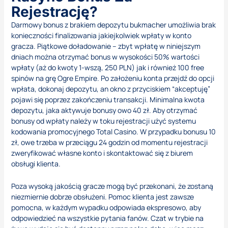
Rejestrację?
Darmowy bonus z brakiem depozytu bukmacher umożliwia brak
konieczności finalizowania jakiejkolwiek wpłaty w konto
gracza. Piątkowe doładowanie – zbyt wpłatę w niniejszym
dniach można otrzymać bonus w wysokości 50% wartości
wpłaty (aż do kwoty 1-wszą, 250 PLN) jak i również 100 free
spinów na grę Ogre Empire. Po założeniu konta przejdź do opcji
wpłata, dokonaj depozytu, an okno z przyciskiem “akceptuję”
pojawi się poprzez zakończeniu transakcji. Minimalna kwota
depozytu, jaka aktywuje bonusy owo 40 zł. Aby otrzymać
bonusy od wpłaty należy w toku rejestracji użyć systemu
kodowania promocyjnego Total Casino. W przypadku bonusu 10
zł, owe trzeba w przeciągu 24 godzin od momentu rejestracji
zweryfikować własne konto i skontaktować się z biurem
obsługi klienta.
Poza wysoką jakością gracze mogą być przekonani, że zostaną
niezmiernie dobrze obsłużeni. Pomoc klienta jest zawsze
pomocna, w każdym wypadku odpowiada ekspresowo, aby
odpowiedzieć na wszystkie pytania fanów. Czat w trybie na