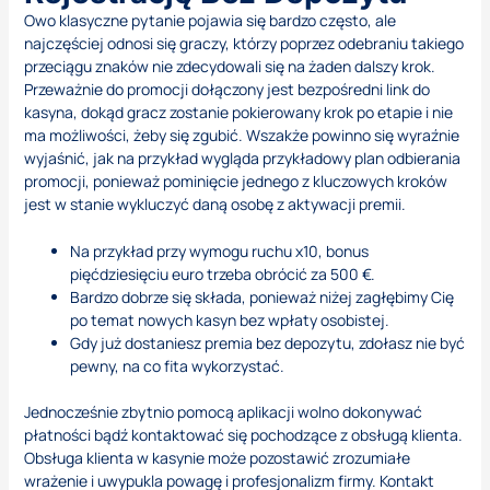
Owo klasyczne pytanie pojawia się bardzo często, ale
najczęściej odnosi się graczy, którzy poprzez odebraniu takiego
przeciągu znaków nie zdecydowali się na żaden dalszy krok.
Przeważnie do promocji dołączony jest bezpośredni link do
kasyna, dokąd gracz zostanie pokierowany krok po etapie i nie
ma możliwości, żeby się zgubić. Wszakże powinno się wyraźnie
wyjaśnić, jak na przykład wygląda przykładowy plan odbierania
promocji, ponieważ pominięcie jednego z kluczowych kroków
jest w stanie wykluczyć daną osobę z aktywacji premii.
Na przykład przy wymogu ruchu x10, bonus
pięćdziesięciu euro trzeba obrócić za 500 €.
Bardzo dobrze się składa, ponieważ niżej zagłębimy Cię
po temat nowych kasyn bez wpłaty osobistej.
Gdy już dostaniesz premia bez depozytu, zdołasz nie być
pewny, na co fita wykorzystać.
Jednocześnie zbytnio pomocą aplikacji wolno dokonywać
płatności bądź kontaktować się pochodzące z obsługą klienta.
Obsługa klienta w kasynie może pozostawić zrozumiałe
wrażenie i uwypukla powagę i profesjonalizm firmy. Kontakt