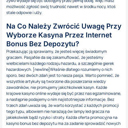
żywo wydaje się być dostępny przez pełną dobę, więc masz
możliwość zgłosić swój trudność nawet w środku nocy, ktoś
stale odpowie i ulży.
Na Co Należy Zwrócić Uwagę Przy
Wyborze Kasyna Przez Internet
Bonus Bez Depozytu?
Przekazując ją sprawiamy, że jesteś więcej świadomym
graczem. PasjaNie da się zakamuflować, że jesteśmy
wielbicielami każdego rodzaju hazardu, a szczególnie gierek
hazardowych. [newline]Właśnie dlatego rozumiemy o nich
sporo, bez dwóch zdań jest to nasza pasja. Warto pomnieć, że
wszystkie artykuły są tworzone dla poszerzania wiedzy
zawodników, nie promujemy jakichkolwiek kasyn. Każde
krajowe kasyno online wydaje się być przez nas egzaminowane,
a następnie podajemy o nim najistotniejsze informacje. Bez
trzech zdań uważa się, że warto korzystać z każdych promocji
tego typu, albowiem nie narażają ów lampy led gracza na
jakiekolwiek bądź ryzyko i straty. Każda oferta promocyjna na
kasyno bonus bez depozytu ma za zadanie sprowadzić nowych