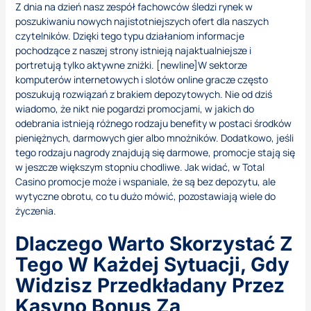
Z dnia na dzień nasz zespół fachowców śledzi rynek w
poszukiwaniu nowych najistotniejszych ofert dla naszych
czytelników. Dzięki tego typu działaniom informacje
pochodzące z naszej strony istnieją najaktualniejsze i
portretują tylko aktywne zniżki. [newline]W sektorze
komputerów internetowych i slotów online gracze często
poszukują rozwiązań z brakiem depozytowych. Nie od dziś
wiadomo, że nikt nie pogardzi promocjami, w jakich do
odebrania istnieją różnego rodzaju benefity w postaci środków
pieniężnych, darmowych gier albo mnożników. Dodatkowo, jeśli
tego rodzaju nagrody znajdują się darmowe, promocje stają się
w jeszcze większym stopniu chodliwe. Jak widać, w Total
Casino promocje może i wspaniale, że są bez depozytu, ale
wytyczne obrotu, co tu dużo mówić, pozostawiają wiele do
życzenia.
Dlaczego Warto Skorzystać Z
Tego W Każdej Sytuacji, Gdy
Widzisz Przedkładany Przez
Kasyno Bonus Za