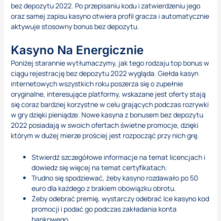
bez depozytu 2022. Po przepisaniu kodu i zatwierdzeniu jego
oraz samej zapisu kasyno otwiera profil gracza i automatycznie
aktywuje stosowny bonus bez depozytu.
Kasyno Na Energicznie
Poniżej starannie wytłumaczymy, jak tego rodzaju top bonus w
ciągu rejestrację bez depozytu 2022 wygląda. Giełda kasyn
internetowych wszystkich roku poszerza się o zupełnie
oryginalne, interesujące platformy, wskazane jest oferty stają
się coraz bardziej korzystne w celu grających podczas rozrywki
w gry dzięki pieniądze. Nowe kasyna z bonusem bez depozytu
2022 posiadają w swoich ofertach świetne promocje, dzięki
którym w dużej mierze prościej jest rozpocząć przy nich grę.
Stwierdź szczegółowe informacje na temat licencjach i
dowiedz się więcej na temat certyfikatach.
Trudno się spodziewać, żeby kasyno rozdawało po 50
euro dla każdego z brakiem obowiązku obrotu.
Żeby odebrać premię, wystarczy odebrać Ice kasyno kod
promocji i podać go podczas zakładania konta
bankowego.