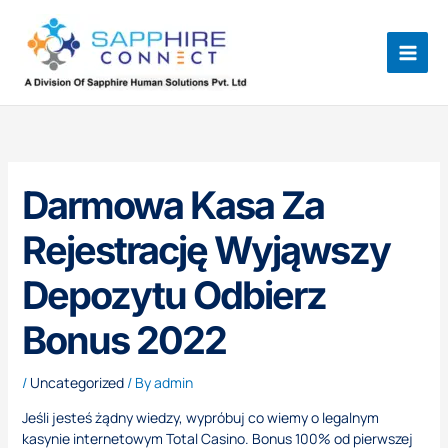
Skip
to
content
Darmowa Kasa Za
Rejestrację Wyjąwszy
Depozytu Odbierz
Bonus 2022
/
Uncategorized
/ By
admin
Jeśli jesteś żądny wiedzy, wypróbuj co wiemy o legalnym
kasynie internetowym Total Casino. Bonus 100% od pierwszej