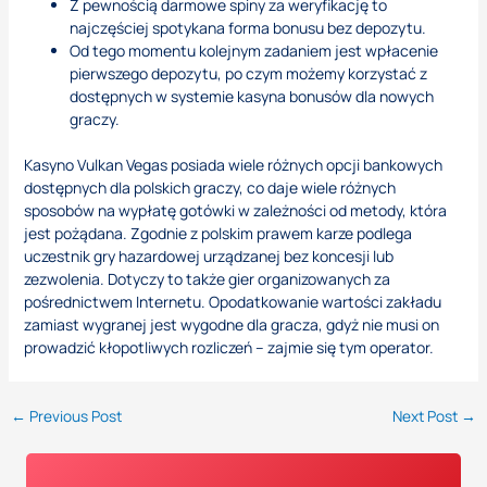
Z pewnością darmowe spiny za weryfikację to
najczęściej spotykana forma bonusu bez depozytu.
Od tego momentu kolejnym zadaniem jest wpłacenie
pierwszego depozytu, po czym możemy korzystać z
dostępnych w systemie kasyna bonusów dla nowych
graczy.
Kasyno Vulkan Vegas posiada wiele różnych opcji bankowych
dostępnych dla polskich graczy, co daje wiele różnych
sposobów na wypłatę gotówki w zależności od metody, która
jest pożądana. Zgodnie z polskim prawem karze podlega
uczestnik gry hazardowej urządzanej bez koncesji lub
zezwolenia. Dotyczy to także gier organizowanych za
pośrednictwem Internetu. Opodatkowanie wartości zakładu
zamiast wygranej jest wygodne dla gracza, gdyż nie musi on
prowadzić kłopotliwych rozliczeń – zajmie się tym operator.
←
Previous Post
Next Post
→