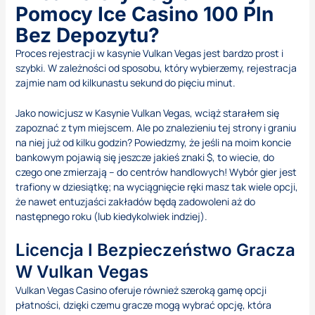
Pomocy Ice Casino 100 Pln
Bez Depozytu?
Proces rejestracji w kasynie Vulkan Vegas jest bardzo prost i
szybki. W zależności od sposobu, który wybierzemy, rejestracja
zajmie nam od kilkunastu sekund do pięciu minut.
Jako nowicjusz w Kasynie Vulkan Vegas, wciąż starałem się
zapoznać z tym miejscem. Ale po znalezieniu tej strony i graniu
na niej już od kilku godzin? Powiedzmy, że jeśli na moim koncie
bankowym pojawią się jeszcze jakieś znaki $, to wiecie, do
czego one zmierzają – do centrów handlowych! Wybór gier jest
trafiony w dziesiątkę; na wyciągnięcie ręki masz tak wiele opcji,
że nawet entuzjaści zakładów będą zadowoleni aż do
następnego roku (lub kiedykolwiek indziej).
Licencja I Bezpieczeństwo Gracza
W Vulkan Vegas
Vulkan Vegas Casino oferuje również szeroką gamę opcji
płatności, dzięki czemu gracze mogą wybrać opcję, która