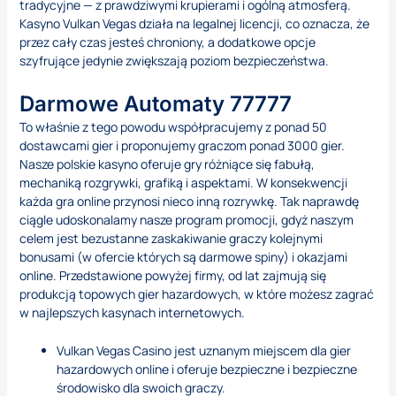
tradycyjne — z prawdziwymi krupierami i ogólną atmosferą.
Kasyno Vulkan Vegas działa na legalnej licencji, co oznacza, że
przez cały czas jesteś chroniony, a dodatkowe opcje
szyfrujące jedynie zwiększają poziom bezpieczeństwa.
Darmowe Automaty 77777
To właśnie z tego powodu współpracujemy z ponad 50
dostawcami gier i proponujemy graczom ponad 3000 gier.
Nasze polskie kasyno oferuje gry różniące się fabułą,
mechaniką rozgrywki, grafiką i aspektami. W konsekwencji
każda gra online przynosi nieco inną rozrywkę. Tak naprawdę
ciągle udoskonalamy nasze program promocji, gdyż naszym
celem jest bezustanne zaskakiwanie graczy kolejnymi
bonusami (w ofercie których są darmowe spiny) i okazjami
online. Przedstawione powyżej firmy, od lat zajmują się
produkcją topowych gier hazardowych, w które możesz zagrać
w najlepszych kasynach internetowych.
Vulkan Vegas Casino jest uznanym miejscem dla gier
hazardowych online i oferuje bezpieczne i bezpieczne
środowisko dla swoich graczy.