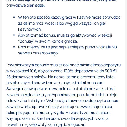
prawdziwe pieniądze.
W ten oto sposób każdy gracz w kasynie może sprawdzić
za darmo możliwości albo wygląd wszystkich gier
kasynowych.
Aby otrzymać bonus, musisz go aktywować w sekcji
“Bonusy” w swoim koncie gracza.
Rozumiemy, że to jest najważniejszy punkt w działaniu
serwisu hazardowego.
Przy pierwszym bonusie musisz dokonać minimalnego depozytu
w wysokości 10€, aby otrzymać 100% dopasowania do 300 €i
25 darmowych spinów. Na naszej stronie prezentujemy listę
bezpiecznych i sprawdzonych kasyn z takimi bonusami.
Szczególną uwagę warto zwrócić na ostatnią pozycję, która
zawiera oryginalne gry przypominające popularne teleturnieje
telewizyjne i nie tylko. Wybierając kasyno bez depozytu bonus,
zawsze warto sprawdzić, czy w sekcji na żywo znajdują się
takie pozycje. Ich metody wypłaty i wpłaty zajmują nieco
więcej czasu niż średnia branżowa dla większych kwot, a
nawet mniejsze kwoty zajmują do 48 godzin.