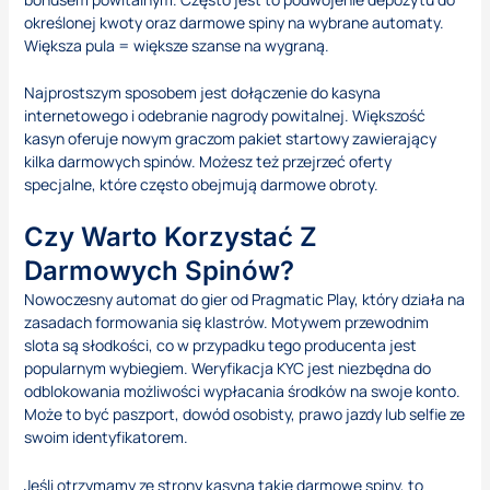
określonej kwoty oraz darmowe spiny na wybrane automaty.
Większa pula = większe szanse na wygraną.
Najprostszym sposobem jest dołączenie do kasyna
internetowego i odebranie nagrody powitalnej. Większość
kasyn oferuje nowym graczom pakiet startowy zawierający
kilka darmowych spinów. Możesz też przejrzeć oferty
specjalne, które często obejmują darmowe obroty.
Czy Warto Korzystać Z
Darmowych Spinów?
Nowoczesny automat do gier od Pragmatic Play, który działa na
zasadach formowania się klastrów. Motywem przewodnim
slota są słodkości, co w przypadku tego producenta jest
popularnym wybiegiem. Weryfikacja KYC jest niezbędna do
odblokowania możliwości wypłacania środków na swoje konto.
Może to być paszport, dowód osobisty, prawo jazdy lub selfie ze
swoim identyfikatorem.
Jeśli otrzymamy ze strony kasyna takie darmowe spiny, to