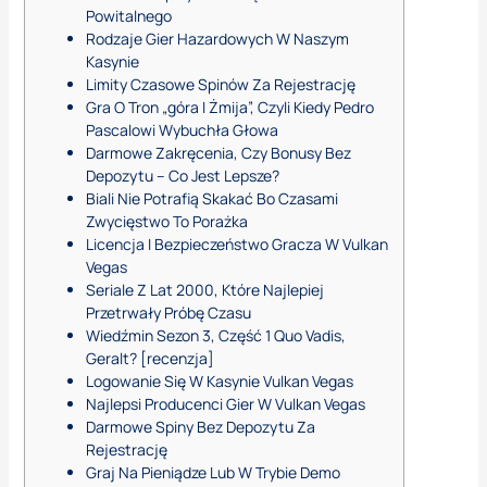
Powitalnego
Rodzaje Gier Hazardowych W Naszym
Kasynie
Limity Czasowe Spinów Za Rejestrację
Gra O Tron „góra I Żmija”, Czyli Kiedy Pedro
Pascalowi Wybuchła Głowa
Darmowe Zakręcenia, Czy Bonusy Bez
Depozytu – Co Jest Lepsze?
Biali Nie Potrafią Skakać Bo Czasami
Zwycięstwo To Porażka
Licencja I Bezpieczeństwo Gracza W Vulkan
Vegas
Seriale Z Lat 2000, Które Najlepiej
Przetrwały Próbę Czasu
Wiedźmin Sezon 3, Część 1 Quo Vadis,
Geralt? [recenzja]
Logowanie Się W Kasynie Vulkan Vegas
Najlepsi Producenci Gier W Vulkan Vegas
Darmowe Spiny Bez Depozytu Za
Rejestrację
Graj Na Pieniądze Lub W Trybie Demo