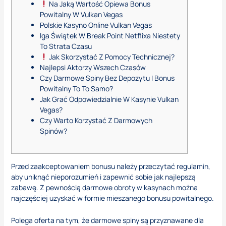
Na Jaką Wartość Opiewa Bonus
Powitalny W Vulkan Vegas
Polskie Kasyno Online Vulkan Vegas
Iga Świątek W Break Point Netflixa Niestety
To Strata Czasu
Jak Skorzystać Z Pomocy Technicznej?
Najlepsi Aktorzy Wszech Czasów
Czy Darmowe Spiny Bez Depozytu I Bonus
Powitalny To To Samo?
Jak Grać Odpowiedzialnie W Kasynie Vulkan
Vegas?
Czy Warto Korzystać Z Darmowych
Spinów?
Przed zaakceptowaniem bonusu należy przeczytać regulamin,
aby uniknąć nieporozumień i zapewnić sobie jak najlepszą
zabawę. Z pewnością darmowe obroty w kasynach można
najczęściej uzyskać w formie mieszanego bonusu powitalnego.
Polega oferta na tym, że darmowe spiny są przyznawane dla