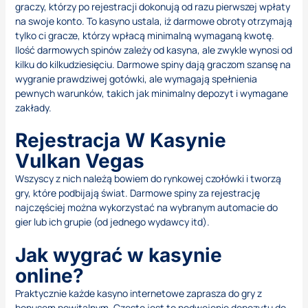
graczy, którzy po rejestracji dokonują od razu pierwszej wpłaty
na swoje konto. To kasyno ustala, iż darmowe obroty otrzymają
tylko ci gracze, którzy wpłacą minimalną wymaganą kwotę.
Ilość darmowych spinów zależy od kasyna, ale zwykle wynosi od
kilku do kilkudziesięciu. Darmowe spiny dają graczom szansę na
wygranie prawdziwej gotówki, ale wymagają spełnienia
pewnych warunków, takich jak minimalny depozyt i wymagane
zakłady.
Rejestracja W Kasynie
Vulkan Vegas
Wszyscy z nich należą bowiem do rynkowej czołówki i tworzą
gry, które podbijają świat. Darmowe spiny za rejestrację
najczęściej można wykorzystać na wybranym automacie do
gier lub ich grupie (od jednego wydawcy itd).
Jak wygrać w kasynie
online?
Praktycznie każde kasyno internetowe zaprasza do gry z
bonusem powitalnym. Często jest to podwojenie depozytu do