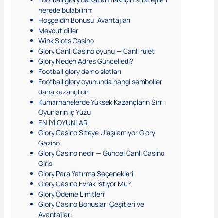
nerede bulabilirim
Hoşgeldin Bonusu: Avantajları
Mevcut diller
Wink Slots Casino
Glory Canlı Casino oyunu — Canlı rulet
Glory Neden Adres Güncelledi?
Football glory demo slotları
Football glory oyununda hangi semboller
daha kazançlıdır
Kumarhanelerde Yüksek Kazançların Sırrı:
Oyunların İç Yüzü
EN İYİ OYUNLAR
Glory Casino Siteye Ulaşılamıyor Glory
Gazino
Glory Casino nedir — Güncel Canlı Casino
Giris
Glory Para Yatırma Seçenekleri
Glory Casino Evrak İstiyor Mu?
Glory Ödeme Limitleri
Glory Casino Bonuslar: Çeşitleri ve
Avantajları