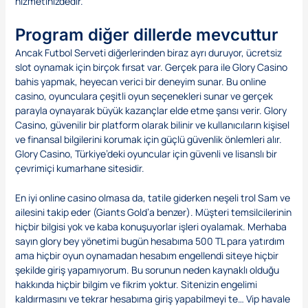
hizmetinizdedir.
Program diğer dillerde mevcuttur
Ancak Futbol Serveti diğerlerinden biraz ayrı duruyor, ücretsiz
slot oynamak için birçok fırsat var. Gerçek para ile Glory Casino
bahis yapmak, heyecan verici bir deneyim sunar. Bu online
casino, oyunculara çeşitli oyun seçenekleri sunar ve gerçek
parayla oynayarak büyük kazançlar elde etme şansı verir. Glory
Casino, güvenilir bir platform olarak bilinir ve kullanıcıların kişisel
ve finansal bilgilerini korumak için güçlü güvenlik önlemleri alır.
Glory Casino, Türkiye’deki oyuncular için güvenli ve lisanslı bir
çevrimiçi kumarhane sitesidir.
En iyi online casino olmasa da, tatile giderken neşeli trol Sam ve
ailesini takip eder (Giants Gold’a benzer). Müşteri temsilcilerinin
hiçbir bilgisi yok ve kaba konuşuyorlar işleri oyalamak. Merhaba
sayın glory bey yönetimi bugün hesabıma 500 TL para yatırdım
ama hiçbir oyun oynamadan hesabım engellendi siteye hiçbir
şekilde giriş yapamıyorum. Bu sorunun neden kaynaklı olduğu
hakkında hiçbir bilgim ve fikrim yoktur. Sitenizin engelimi
kaldırmasını ve tekrar hesabıma giriş yapabilmeyi te… Vip havale