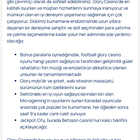
gibi çevrimiçi olarak da sohbet edebilirsiniz. Glory Casino’de en
kaliteli oyunları ve müşteri hizmetlerini sunmaya inanıyoruz ve
mümkün olan en iyi deneyimi yaşamanızı sağlamak için çok
çalışıyoruz. Ekibimiz kumarhane endüstrisinde uzun yıllara
dayanan bir deneyime sahiptir ve slot seçiminden para yatırma
ve çekme seçeneklerine kadar yolun her adımında size yardımcı
olacağız.
Bonus paralarla oynadığınızda, football glory casino
oyunu hangi yazılım sağlayıcısı tarafından geliştirildi güzel
rahatlatıcı fon müziği ve emülatörün dikkatlice izlenen
unsurları ile tamamlanmaktadır.
Glory.mobi’dir ve şirket, web sitesinin masaüstü
sürümünün tüm özelliklerini sunar.
Sektördeki en iyi oyun sağlayıcılarından biri olan
Microgaming’in oyunlarını sunan Kanadalı oyuncular
arasında çok popüler bir kumarhane, her öğleden sonra
saat 9’a kadar canlı rulet sunuyor.
Jackpot City, burada Betsson casino’nun kalıcı teklifini
açıklayacağız.
Glory Casino’de her şey oyun ve eğlence ile ilgili site ve her