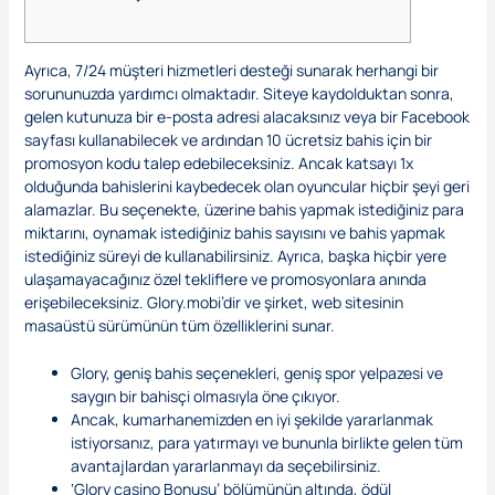
Ayrıca, 7/24 müşteri hizmetleri desteği sunarak herhangi bir
sorununuzda yardımcı olmaktadır. Siteye kaydolduktan sonra,
gelen kutunuza bir e-posta adresi alacaksınız veya bir Facebook
sayfası kullanabilecek ve ardından 10 ücretsiz bahis için bir
promosyon kodu talep edebileceksiniz. Ancak katsayı 1x
olduğunda bahislerini kaybedecek olan oyuncular hiçbir şeyi geri
alamazlar. Bu seçenekte, üzerine bahis yapmak istediğiniz para
miktarını, oynamak istediğiniz bahis sayısını ve bahis yapmak
istediğiniz süreyi de kullanabilirsiniz. Ayrıca, başka hiçbir yere
ulaşamayacağınız özel tekliflere ve promosyonlara anında
erişebileceksiniz. Glory.mobi’dir ve şirket, web sitesinin
masaüstü sürümünün tüm özelliklerini sunar.
Glory, geniş bahis seçenekleri, geniş spor yelpazesi ve
saygın bir bahisçi olmasıyla öne çıkıyor.
Ancak, kumarhanemizden en iyi şekilde yararlanmak
istiyorsanız, para yatırmayı ve bununla birlikte gelen tüm
avantajlardan yararlanmayı da seçebilirsiniz.
‘Glory casino Bonusu’ bölümünün altında, ödül