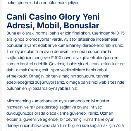
poker giderek daha popüler hale geliyor.
Canli Casino Glory Yeni
Adresi, Mobil, Bonuslar
Buna ek olarak, normal bahisler için final skoru üzerinden %10-15
aralığında promosyonlar vardır. Aviator sitesinde incelemeleri,
bonusları ziyaret edebilir ve kumarhaneyi derecelendirebilirsiniz.
Tüm oyuncular, tüm oyun deneyimi korumalı sunucularda
sağlandığı için her şeyin %100 güvenli ve güvenli olduğunu her
zaman kontrol edebilir. Çevrimiçi bahis şirketi, canlı etkinlikler de
dahil olmak üzere çeşitli spor ve disiplinlere bahis kabul
etmektedir. Örneğin, bir tenis maçının sonucunu tahmin
edebileceğinizi düşünüyorsanız, o maça bahisinizi web sitesinde
bulunan en iyi pazarda oynayabilirsiniz.
Microgaming kumarhaneleri aynı zamanda en iyi müşteri
hizmetini ve rakipsiz desteği sağlar ve onlara ihtiyaç
duyduğunuzda orada olacaklarına güvenebilirsiniz. Uzman
ekibimiz, güvenli ve eğlenceli bir çevrimiçi kumarhane oyun
deneyimi için ihtiyacınız olan tüm bilgileri size sağlamak için 7/24