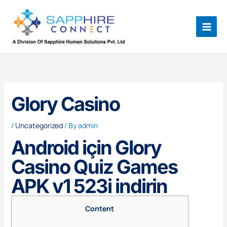
Skip
to
content
Glory Casino
/
Uncategorized
/ By
admin
Android için Glory
Casino Quiz Games
APK v1 523i indirin
Content