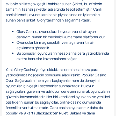
ekibiyle birlikte çok çeşitli bahisler sunar. Şirket, bu ofislerin
tamamını lisanslı şirketler adı altında tescil ettirmiştir. Canlı
bahis hizmeti, oyunculara bahis piyasasında en iyi oranları
sunan bahis şirketi Glory tarafından sağlanmaktadır.
Glory Casino, oyunculara heyecan verici bir oyun
deneyimi sunan bir çevrimiçi kumarhane platformudur.
Oyuncular bir maç seçebilir ve maçın ayrıntılı bir
açıklaması gösterilir.
Bu bonuslar, oyuncuların hesaplarına para yatırdıklarında
ekstra bonuslar kazanmalarını sağlar.
Yani, Glory Casino’ya üye olduktan sonra hesabınıza para
yatırdığınızda hoşgeldin bonusunu alabilirsiniz. Popüler Casino
Oyun Sağlayıcıları, hem yeni başlayanlar hem de deneyimli
oyuncular için çeşitli seçenekler sunmaktadır. Bu oyun
sağlayıcıları, güvenilir ve adil oyun deneyimi sunarak oyuncuların
güvenini kazanmaktadır. Her biri kendi özel oyunlarını ve yenilikçi
özelliklerini sunan bu sağlayıcılar, online casino dünyasında
önemli bir yer tutmaktadır. Canlı casino oyunlarımız daha da
popüler ve 9 kartlı Blackjack’ten Rulet, Bakara ve daha