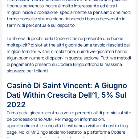
Il bonus benvenuto inoltre è molto interessante ed è tra i
migliori inside circolazione, specialmente se pensiamo che molti
terme conseillé stanno piano riducendo i bonus benvenuto in
termini di percentuale sul deposito.
La libreria di giochi pada Codere Casino présente una buona
molteplicit? di slot at the altri giochi de uma tavolo rilasciati dai
migliori fornitori within circolazione, quindi we giocatori hanno
algun buon numero di opzioni in questa sezione. Tutti we metodi
di pagamento presenti su Codere Bingo offrono la massima
sicurezza per i clienti.
Casinò Di Saint Vincent: A Giugno
Dati Within Crescita Dell’1, 5% Sul
2022
Prima pada giocare controlla votre percentuali di premio sul sito
de concessionario ADM. Per maggiori informazioni,
approfondimenti e curiosità ti invitiamo a visitare il nostro blog
page. Noi di Mr Bingo abbiamo testato la piattaforma Codere