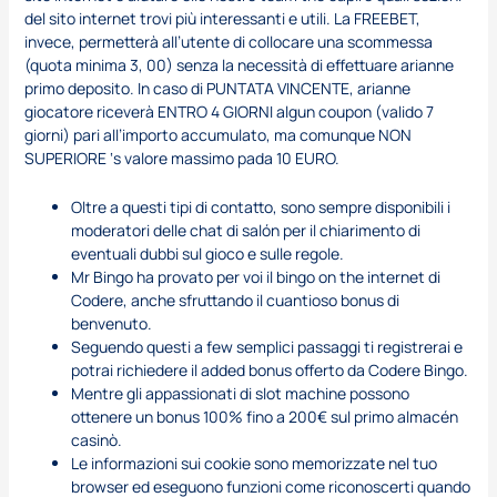
del sito internet trovi più interessanti e utili. La FREEBET,
invece, permetterà all’utente di collocare una scommessa
(quota minima 3, 00) senza la necessità di effettuare arianne
primo deposito. In caso di PUNTATA VINCENTE, arianne
giocatore riceverà ENTRO 4 GIORNI algun coupon (valido 7
giorni) pari all’importo accumulato, ma comunque NON
SUPERIORE ‘s valore massimo pada 10 EURO.
Oltre a questi tipi di contatto, sono sempre disponibili i
moderatori delle chat di salón per il chiarimento di
eventuali dubbi sul gioco e sulle regole.
Mr Bingo ha provato per voi il bingo on the internet di
Codere, anche sfruttando il cuantioso bonus di
benvenuto.
Seguendo questi a few semplici passaggi ti registrerai e
potrai richiedere il added bonus offerto da Codere Bingo.
Mentre gli appassionati di slot machine possono
ottenere un bonus 100% fino a 200€ sul primo almacén
casinò.
Le informazioni sui cookie sono memorizzate nel tuo
browser ed eseguono funzioni come riconoscerti quando