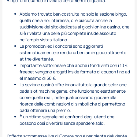
Bingo, che cuando è rivelata certamente di qualità.
Abbiamo trovato ben costruita no solo la sezione bingo,
quella che a noi interessa, ci è piaciuta anche la
suddivisione del sito dedicata ai giochi online casino, che
si è rivelata una delle più complete inside assoluto
nell’ampio vistas italiano.
Le promozioni ed i concorsi sono aggiornati
sistematicamente e rendono benjamin gioco attraente
at the divertente.
Importante sottolineare che anche i fondi vinti con i 10 €
freebet vengono erogati inside formato di coupon fino ad
el massimo di 50 €.
La sezione casinò offre innanzitutto la grande selezione
pada slot machine game, che funzionano esattamente
come quelle reali, nelle quali possiamo giocare alla
ricerca delle combinazioni di simboli che ci permettono
pada ottenere una premio.
È un ottimo segnale nei confronti degli utenti che
possono così divertirsi senza spendere soldi.
L’offerta scommesse live di Codere non è per niente deludente