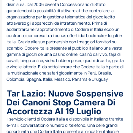
dismisura. Dal 2006 diventa Concessionario di Stato
garantendosi la possibilità di attivare at the controllare la
organizzazione per la gestione telematica del gioco lecito
attraverso gli apparecchi da intrattenimento. Prima di
addentrarci nell’approfondimento di Codere in Italia ecco un
confronto compresa tra i bonus offerti dai bookmaker legali in
Italia. Grazie alle sue partnership con i maggiori fornitori sul
scambio, Codere Italia présente al pubblico italiano una vasta
gamma di giochi de uma casinò online, casinò dal vivo, faja di
cavalli, bingo online, video holdem poker, giochi di carte, gratta
e vinci e lotterie. E’ da sottolinerare che Codere Italia è parte di
la multinazionale che safari globalmente in Perú, Brasile,
Colombia, Spagna, Italia, Messico, Panama e Uruguay.
Tar Lazio: Nuove Sospensive
Dei Canoni Stop Camera Di
Accortezza Al 19 Luglio
Il servizio clienti di Codere Italia è disponibile in italiano tramite
e-mail, conversation o numero di telefono. Una delle grandi
opportunità che Codere Italia présente ai giocatori italiani è