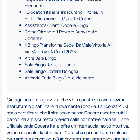
Frequenti
I Giocatori Italiani Trascurano Il Poker, In
Forte Riduzione Le Giocate Online
Assistenza Clienti Codere Bingo
Come Ottenere Il Reward Benvenuto
Codere?
Il Bingo Transforma Sede: Da Viale Vittoria A
Via Mantova A Good 2023
Altre Sale Bingo
Sala Bingo Re Pada Roma
Sale Bingo Codere Bologna
Aziende Pada Bingo Nelle Vicinanze
Ciò significa che ogni volta che visiti questo sito web dovrai
esercitare o disabilitare nuovamente i cookie. La licenza ADM
sta a certificare che il sito scommesse Codere rispetta tutti i
canoni dalam sicurezza previsti dalle normative Italiane. Il sito
ufficiale pada Codere Italia offre un’interfaccia molto intuitiva,
veloce e souple da utilizzare. Nota che qui riporteremo alcuni
dei termini e condizioni più importanti, ma usted consigliamo ti