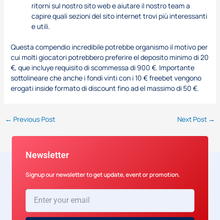
ritorni sul nostro sito web e aiutare il nostro team a
capire quali sezioni del sito internet trovi più interessanti
e utili.
Questa compendio incredibile potrebbe organismo il motivo per
cui molti giocatori potrebbero preferire el deposito minimo di 20
€, que incluye requisito di scommessa di 900 €. Importante
sottolineare che anche i fondi vinti con i 10 € freebet vengono
erogati inside formato di discount fino ad el massimo di 50 €.
←
Previous Post
Next Post
→
Newsletter
Signup our newsletter to get update, event or promotion.
Enter
your
email