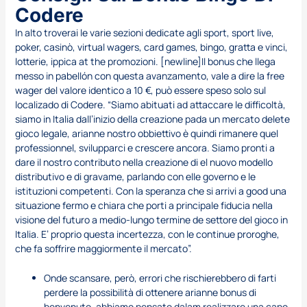
Codere
In alto troverai le varie sezioni dedicate agli sport, sport live,
poker, casinò, virtual wagers, card games, bingo, gratta e vinci,
lotterie, ippica at the promozioni. [newline]Il bonus che llega
messo in pabellón con questa avanzamento, vale a dire la free
wager del valore identico a 10 €, può essere speso solo sul
localizado di Codere. “Siamo abituati ad attaccare le difficoltà,
siamo in Italia dall’inizio della creazione pada un mercato delete
gioco legale, arianne nostro obbiettivo è quindi rimanere quel
professionnel, svilupparci e crescere ancora. Siamo pronti a
dare il nostro contributo nella creazione di el nuovo modello
distributivo e di gravame, parlando con elle governo e le
istituzioni competenti. Con la speranza che si arrivi a good una
situazione fermo e chiara che porti a principale fiducia nella
visione del futuro a medio-lungo termine de settore del gioco in
Italia. E’ proprio questa incertezza, con le continue proroghe,
che fa soffrire maggiormente il mercato”.
Onde scansare, però, errori che rischierebbero di farti
perdere la possibilità di ottenere arianne bonus di
benvenuto, abbiamo pensato dalam realizzare una capo