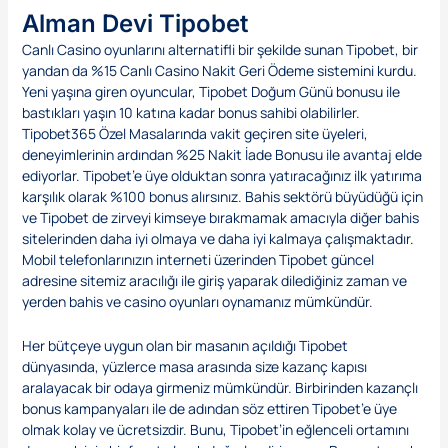
Alman Devi Tipobet
Canlı Casino oyunlarını alternatifli bir şekilde sunan Tipobet, bir
yandan da %15 Canlı Casino Nakit Geri Ödeme sistemini kurdu.
Yeni yaşına giren oyuncular, Tipobet Doğum Günü bonusu ile
bastıkları yaşın 10 katına kadar bonus sahibi olabilirler.
Tipobet365 Özel Masalarında vakit geçiren site üyeleri,
deneyimlerinin ardından %25 Nakit İade Bonusu ile avantaj elde
ediyorlar. Tipobet’e üye olduktan sonra yatıracağınız ilk yatırıma
karşılık olarak %100 bonus alırsınız. Bahis sektörü büyüdüğü için
ve Tipobet de zirveyi kimseye bırakmamak amacıyla diğer bahis
sitelerinden daha iyi olmaya ve daha iyi kalmaya çalışmaktadır.
Mobil telefonlarınızın interneti üzerinden Tipobet güncel
adresine sitemiz aracılığı ile giriş yaparak dilediğiniz zaman ve
yerden bahis ve casino oyunları oynamanız mümkündür.
Her bütçeye uygun olan bir masanın açıldığı Tipobet
dünyasında, yüzlerce masa arasında size kazanç kapısı
aralayacak bir odaya girmeniz mümkündür. Birbirinden kazançlı
bonus kampanyaları ile de adından söz ettiren Tipobet’e üye
olmak kolay ve ücretsizdir. Bunu, Tipobet’in eğlenceli ortamını