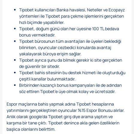
Tipobet kullanıcıları Banka havalesi, Neteller ve Ecopayz
yöntemleri ile Tipobet para çekme işlemlerini gerçekten
hızlı biçimde yapabilirler.
Tipobet, doğum günü olan her üyesine 100 TL bedava
bonus vermektedir.
Tipobet bürosunun tüm avantajları ile üyeleri beklediği
bilinirken, oyuncular cezbedici konularda avantaj
yakalayarak büroya erişim sağlar.
Tipobet ayrıca şunu da bilmek gerekir ki site gerçekten
de güvenilir bir sitedir.
Tipobet bahis sitesinin bu destek hizmeti ile oluşturduğu
çeşitli kanallar bulunmaktadır.
Birbirinden kazançlı bonus kampanyaları ile de adından
söz ettiren Tipobet’e üye olmak kolay ve ücretsizdir.
Espor maçlarına bahis yapmak adına Tipobet hesaplarına
yatırımlarını gerçekleştiren oyuncular %15 Espor Bonusu alırlar.
Anlık olarak google’da Tipobet giriş diye arama yaptım ve
karşıma bir tane çıktı. Tipobet denince akla gelen özelliklerin
başlıca olanlarını belirttim.