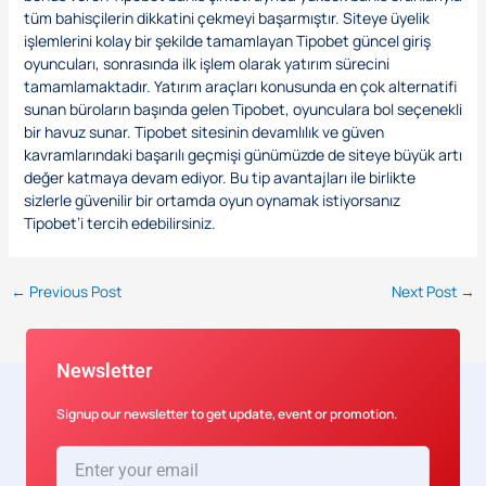
tüm bahisçilerin dikkatini çekmeyi başarmıştır. Siteye üyelik
işlemlerini kolay bir şekilde tamamlayan Tipobet güncel giriş
oyuncuları, sonrasında ilk işlem olarak yatırım sürecini
tamamlamaktadır. Yatırım araçları konusunda en çok alternatifi
sunan büroların başında gelen Tipobet, oyunculara bol seçenekli
bir havuz sunar. Tipobet sitesinin devamlılık ve güven
kavramlarındaki başarılı geçmişi günümüzde de siteye büyük artı
değer katmaya devam ediyor. Bu tip avantajları ile birlikte
sizlerle güvenilir bir ortamda oyun oynamak istiyorsanız
Tipobet’i tercih edebilirsiniz.
←
Previous Post
Next Post
→
Newsletter
Signup our newsletter to get update, event or promotion.
Enter
your