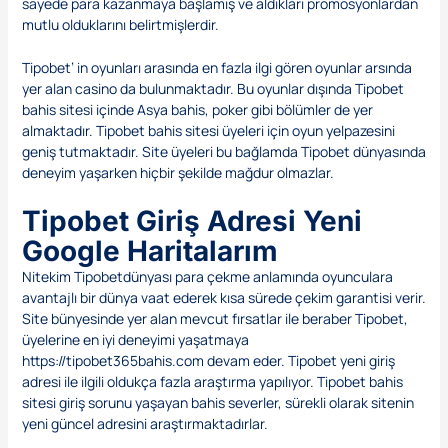
sayede para kazanmaya başlamış ve aldıkları promosyonlardan
mutlu olduklarını belirtmişlerdir.
Tipobet’ in oyunları arasında en fazla ilgi gören oyunlar arsında
yer alan casino da bulunmaktadır. Bu oyunlar dışında Tipobet
bahis sitesi içinde Asya bahis, poker gibi bölümler de yer
almaktadır. Tipobet bahis sitesi üyeleri için oyun yelpazesini
geniş tutmaktadır. Site üyeleri bu bağlamda Tipobet dünyasında
deneyim yaşarken hiçbir şekilde mağdur olmazlar.
Tipobet Giriş Adresi Yeni
Google Haritalarım
Nitekim Tipobetdünyası para çekme anlamında oyunculara
avantajlı bir dünya vaat ederek kısa sürede çekim garantisi verir.
Site bünyesinde yer alan mevcut fırsatlar ile beraber Tipobet,
üyelerine en iyi deneyimi yaşatmaya
https://tipobet365bahis.com
devam eder. Tipobet yeni giriş
adresi ile ilgili oldukça fazla araştırma yapılıyor. Tipobet bahis
sitesi giriş sorunu yaşayan bahis severler, sürekli olarak sitenin
yeni güncel adresini araştırmaktadırlar.