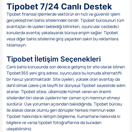
Tipobet 7/24 Canlı Destek
Tipobet finansal işlemlerde sektörün en hızlı ve güvenilir işlem
gerçekleştiren bahis sitelerinden biridir. Tipobet bürosunun tüm
avantajları ile üyeleri beklediği bilinirken, oyuncular cezbedici
konularda avantaj yakalayarak büroya erişim sağlar. Tipobet
veya diğer bahis sitelerine giriş yaparken sakın bu reklamlara
tıklamayın.
Tipobet İletişim Seçenekleri
Canlı bahis konusunda son derece gelişmiş bir site olarak bilinen
Tipobet365 yeni giriş adresi, oyunculara bu konuda alternatifli
bir havuz yaratmaktadır. Site üyeleri, yüksek oran avantajı da
dahil olmak üzere çok keyifli bir dünyaya Tipobet sayesinde adım
atarlar. Tipobet sitesi, ülkemizde hizmet veren en önemli
sitelerden biri olarak üyelerini her zaman için memnun etmeyi
sürdürür. Üye yorumları açısından bakıldığında, Tipobet bürosu
ile alakalı olarak olumlu geri dönüşler herkesi memnun eder.
Tipobet hakkında ki iletişim bilgilerine, Kumarhane hakkında ki
bilgilere ve varsa tipobet fotoğraflarına da buradan
ulaşabilirsiniz.