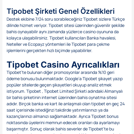
Tipobet Şirketi Genel Özellikleri
Destek ekibine 7/24 soru sorabileceğiniz Tipobet sizlere Türkçe
dilinde hizmet veriyor. Tipobet sitesi üzerinden güvenilir şekilde
bahis oynayabilir aynı zamanda yüzlerce casino oyununa da
kolayca ulaşabilirsiniz. Tipobet kullanıcıları Banka havalesi,
Neteller ve Ecopayz yöntemleri ile Tipobet para çekme
işlemlerini gerçekten hızlı biçimde yapabilirler.
Tipobet Casino Ayrıcalıkları
Tipobet’te bulunan diğer promosyonlar arasında %10 geri
ödeme bonusu bulunmaktadır. Google’a Tipobet şikayet yazıp
popüler sitelerde geçen şikayetleri okuyup analiz etmek
istiyorum. ​Tipobet , Tipobet Limited Şirketi adındaki Almanyalı
bir bahis şirketinin internet üzerinden bahis oynatma sitesi
adıdır. Birçok banka ve kart ile anlaşmalı olan tipobet en geç 24
saat içerisinde istediğinzi takdirde yatırımlarınızı ya da
kazançlarınızı almanızı sağlamaktadır. Ayrıca Tipobet bonus
noktasında üyelerini memnun edecek oranları da ayarlamayı
başarmıştır. Sonuç olarak bahis severler de Tipobet’te bu