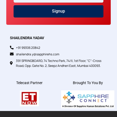
email
Signup
SHAILENDRA YADAV
+91 99306 20842
shailendra.y@sapphirehs.com
391 SPRINGBOARD, 74 Techno Park, 74/II, 1st Floor, "C"-Cross
Road, Opp. Gate No. 2, Seepz Andheri East, Mumbai 400093.
Telecast Partner
Brought To You By