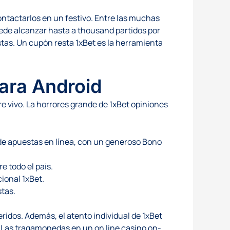
contactarlos en un festivo. Entre las muchas
uede alcanzar hasta a thousand partidos por
estas. Un cupón resta 1xBet es la herramienta
ara Android
 vivo. La horrores grande de 1xBet opiniones
de apuestas en línea, con un generoso Bono
 todo el país.
ional 1xBet.
stas.
idos. Además, el atento individual de 1xBet
. Las tragamonedas en un on line casino on-