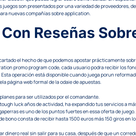
os juegos son presentados por una variedad de proveedores, d
para nuevas compañías sobre application.
 Con Reseñas Sobre
rtado el hecho de que podemos apostar prácticamente sobre c
ration promo program code, cada usuario podra recibir los fon
Esta operación está disponible cuando juega porun reformador
ela página web formal de la odaie de apuestas.
oplanes para ser utilizados por el comandante.
ough luck años de actividad, ha expandido tus servicios a más
gaperras es uno de los puntos fuertes en essa oferta de juego.
e bono consta de recibir hasta 1500 euros más 150 giros en lo
ar dinero real sin salir para su casa, después de que un corre