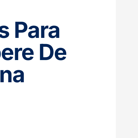
s Para
pere De
ina