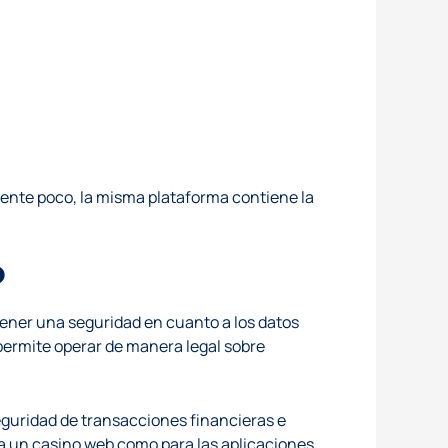
ormente poco, la misma plataforma contiene la
?
tener una seguridad en cuanto a los datos
 permite operar de manera legal sobre
eguridad de transacciones financieras e
a un casino web como para las aplicaciones