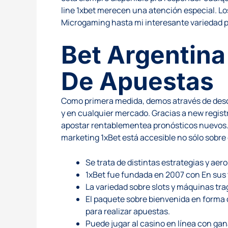
line 1xbet merecen una atención especial. L
Microgaming hasta mi interesante variedad 
Bet Argentina
De Apuestas
Como primera medida, demos através de desca
y en cualquier mercado. Gracias a new regist
apostar rentablementea pronósticos nuevos. 
marketing 1xBet está accesible no sólo sobre 
Se trata de distintas estrategias y aer
1xBet fue fundada en 2007 con En sus t
La variedad sobre slots y máquinas tra
El paquete sobre bienvenida en forma d
para realizar apuestas.
Puede jugar al casino en línea con gan