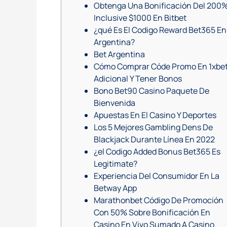
Obtenga Una Bonificación Del 200
Inclusive $1000 En Bitbet
¿qué Es El Codigo Reward Bet365 En
Argentina?
Bet Argentina
Cómo Comprar Códe Promo En 1xbe
Adicional Y Tener Bonos
Bono Bet90 Casino Paquete De
Bienvenida
Apuestas En El Casino Y Deportes
Los 5 Mejores Gambling Dens De
Blackjack Durante Línea En 2022
¿el Codigo Added Bonus Bet365 Es
Legitimate?
Experiencia Del Consumidor En La
Betway App
Marathonbet Código De Promoción
Con 50% Sobre Bonificación En
Casino En Vivo Sumado A Casino