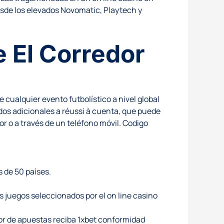
esde los elevados Novomatic, Playtech y
 El Corredor
ualquier evento futbolístico a nivel global
dos adicionales a réussi à cuenta, que puede
 o a través de un teléfono móvil. Codigo
 de 50 países.
s juegos seleccionados por el on line casino
dor de apuestas reciba 1xbet conformidad