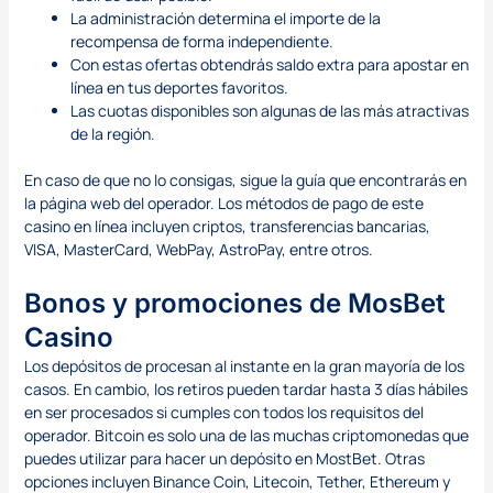
La administración determina el importe de la
recompensa de forma independiente.
Con estas ofertas obtendrás saldo extra para apostar en
línea en tus deportes favoritos.
Las cuotas disponibles son algunas de las más atractivas
de la región.
En caso de que no lo consigas, sigue la guía que encontrarás en
la página web del operador. Los métodos de pago de este
casino en línea incluyen criptos, transferencias bancarias,
VISA, MasterCard, WebPay, AstroPay, entre otros.
Bonos y promociones de MosBet
Casino
Los depósitos de procesan al instante en la gran mayoría de los
casos. En cambio, los retiros pueden tardar hasta 3 días hábiles
en ser procesados si cumples con todos los requisitos del
operador. Bitcoin es solo una de las muchas criptomonedas que
puedes utilizar para hacer un depósito en MostBet. Otras
opciones incluyen Binance Coin, Litecoin, Tether, Ethereum y