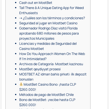
Cash out en MostBet
Tall There â A Unique Dating App for Weed
Enthusiasts
⇢ ¿Cuáles son los términos y condiciones?
Seguridad al jugar en Mostbet Casino
Gobernador Rodrigo Díaz visitó Florida
aprobando 680 millones de pesos para
proyectos Municipales
Licencias y medidas de Seguridad del
Casino Mostbet
How Do You Approach Women On The Web
If I’m Intimidated?
Archivos de Categoría: Mostbet kazinosu
MostBet qeydiyyat prosesi
MOSTBET AZ idman bahis şirkəti: ilk depozit
bonusları
MostBet Casino Bono: ¡hasta CLP
$260.000!
Métodos de pago de MostBet Chile
Bono de MostBet: ¡recibe hasta CLP
$260.000!