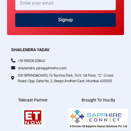
your
email
Signup
SHAILENDRA YADAV
+91 99306 20842
shailendra.y@sapphirehs.com
391 SPRINGBOARD, 74 Techno Park, 74/II, 1st Floor, "C"-Cross
Road, Opp. Gate No. 2, Seepz Andheri East, Mumbai 400093.
Telecast Partner
Brought To You By