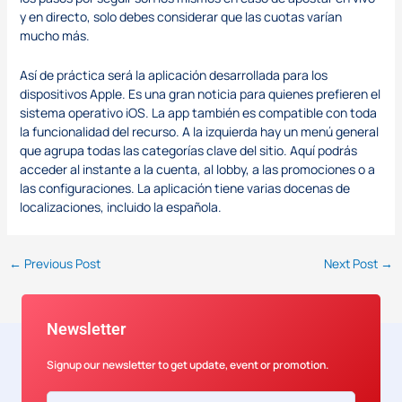
y en directo, solo debes considerar que las cuotas varían
mucho más.
Así de práctica será la aplicación desarrollada para los
dispositivos Apple. Es una gran noticia para quienes prefieren el
sistema operativo iOS. La app también es compatible con toda
la funcionalidad del recurso. A la izquierda hay un menú general
que agrupa todas las categorías clave del sitio. Aquí podrás
acceder al instante a la cuenta, al lobby, a las promociones o a
las configuraciones. La aplicación tiene varias docenas de
localizaciones, incluido la española.
←
Previous Post
Next Post
→
Newsletter
Signup our newsletter to get update, event or promotion.
Enter