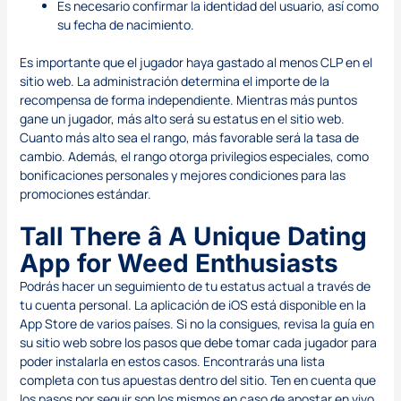
Es necesario confirmar la identidad del usuario, así como
su fecha de nacimiento.
Es importante que el jugador haya gastado al menos CLP en el
sitio web. La administración determina el importe de la
recompensa de forma independiente. Mientras más puntos
gane un jugador, más alto será su estatus en el sitio web.
Cuanto más alto sea el rango, más favorable será la tasa de
cambio. Además, el rango otorga privilegios especiales, como
bonificaciones personales y mejores condiciones para las
promociones estándar.
Tall There â A Unique Dating
App for Weed Enthusiasts
Podrás hacer un seguimiento de tu estatus actual a través de
tu cuenta personal. La aplicación de iOS está disponible en la
App Store de varios países. Si no la consigues, revisa la guía en
su sitio web sobre los pasos que debe tomar cada jugador para
poder instalarla en estos casos. Encontrarás una lista
completa con tus apuestas dentro del sitio. Ten en cuenta que
los pasos por seguir son los mismos en caso de apostar en vivo