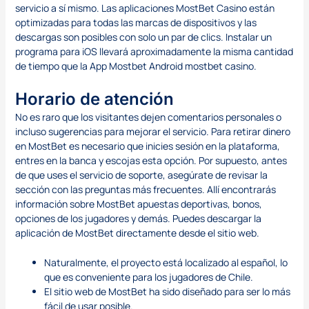
servicio a sí mismo. Las aplicaciones MostBet Casino están
optimizadas para todas las marcas de dispositivos y las
descargas son posibles con solo un par de clics. Instalar un
programa para iOS llevará aproximadamente la misma cantidad
de tiempo que la App Mostbet Android
mostbet casino
.
Horario de atención
No es raro que los visitantes dejen comentarios personales o
incluso sugerencias para mejorar el servicio. Para retirar dinero
en MostBet es necesario que inicies sesión en la plataforma,
entres en la banca y escojas esta opción. Por supuesto, antes
de que uses el servicio de soporte, asegúrate de revisar la
sección con las preguntas más frecuentes. Allí encontrarás
información sobre MostBet apuestas deportivas, bonos,
opciones de los jugadores y demás. Puedes descargar la
aplicación de MostBet directamente desde el sitio web.
Naturalmente, el proyecto está localizado al español, lo
que es conveniente para los jugadores de Chile.
El sitio web de MostBet ha sido diseñado para ser lo más
fácil de usar posible.