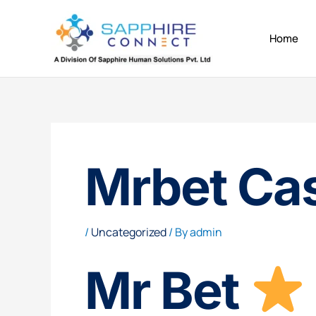
Skip
to
Home
content
Mrbet Cas
/
Uncategorized
/ By
admin
Mr Bet