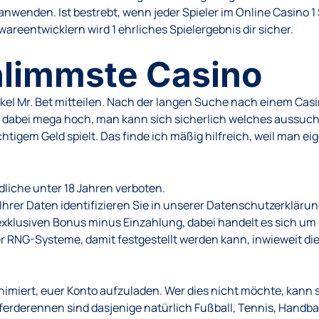
en. Ist bestrebt, wenn jeder Spieler im Online Casino 1 S
reentwicklern wird 1 ehrliches Spielergebnis dir sicher.
hlimmste Casino
kel Mr. Bet mitteilen. Nach der langen Suche nach einem Casi
st dabei mega hoch, man kann sich sicherlich welches aussuc
chtigem Geld spielt. Das finde ich mäßig hilfreich, weil man 
dliche unter 18 Jahren verboten.
hrer Daten identifizieren Sie in unserer Datenschutzerklärun
 exklusiven Bonus minus Einzahlung, dabei handelt es sich um
 RNG-Systeme, damit festgestellt werden kann, inwieweit die 
 animiert, euer Konto aufzuladen. Wer dies nicht möchte, kan
derennen sind dasjenige natürlich Fußball, Tennis, Handball, 