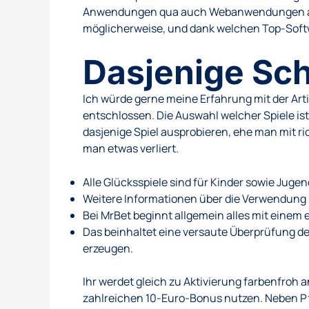
Anwendungen qua auch Webanwendungen anwend
möglicherweise, und dank welchen Top-Softwa
Dasjenige Sc
Ich würde gerne meine Erfahrung mit der Arti
entschlossen. Die Auswahl welcher Spiele i
dasjenige Spiel ausprobieren, ehe man mit ri
man etwas verliert.
Alle Glücksspiele sind für Kinder sowie Jugen
Weitere Informationen über die Verwendung I
Bei MrBet beginnt allgemein alles mit einem
Das beinhaltet eine versaute Überprüfung der
erzeugen.
Ihr werdet gleich zu Aktivierung farbenfroh
zahlreichen 10-Euro-Bonus nutzen. Neben Pfer