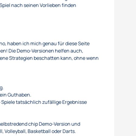
piel nach seinen Vorlieben finden
no, haben ich mich genau für diese Seite
hen! Die Demo-Versionen helfen auch,
eigene Strategien beschatten kann, ohne wenn
g.
 ein Guthaben.
Spiele tatsächlich zufällige Ergebnisse
n selbstredend chip Demo-Version und
Volleyball, Basketball oder Darts.