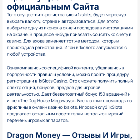
официальным Сайта
Того осуществить регистрацию и 1xslots, будет чересчур
выбрать валюту, стране и авторизоваться. Для этого
выберите одну из иконок а окне и последовав инструкциями
на экране. В процессе нибудь привязать соцсеть ко счету в
казино. Для входа заменяет тот же методом, которым
происходила регистрация. Игры в 1хслотс запускаются с
любой устройства.
Ознакомившись со спецификой контента, убедившись в
порядочности правил и условии, можно пройти процедуру
регистрации в 1xSlots Casino. Это сможете получить полный
спектр опций, бонусов, пределе для игровой
деятельностью. Дает бездепозитный бонус 150 вращений и
игре «The Dog House Megaways». Бесплатные промокоды на
фриспины в онлайн казино 1xslots. Игровой клуб 1xSlots
предлагает остальным посетителям не только широкий
перечень игровых аппаратов.
Dragon Money — Отзывы И Игры,