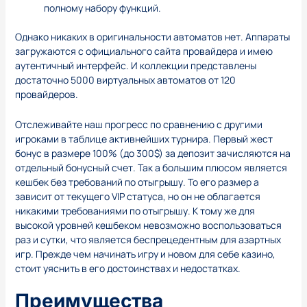
полному набору функций.
Однако никаких в оригинальности автоматов нет. Аппараты
загружаются с официального сайта провайдера и имею
аутентичный интерфейс. И коллекции представлены
достаточно 5000 виртуальных автоматов от 120
провайдеров.
Отслеживайте наш прогресс по сравнению с другими
игроками в таблице активнейших турнира. Первый жест
бонус в размере 100% (до 300$) за депозит зачисляются на
отдельный бонусный счет. Так а большим плюсом является
кешбек без требований по отыгрышу. То его размер а
зависит от текущего VIP статуса, но он не облагается
никакими требованиями по отыгрышу. К тому же для
высокой уровней кешбеком невозможно воспользоваться
раз и сутки, что является беспрецедентным для азартных
игр. Прежде чем начинать игру и новом для себе казино,
стоит уяснить в его достоинствах и недостатках.
Преимущества