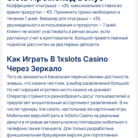
Коэффициент отыгрыша — х35, максимальная ставка во
время прокрутки — €5. Применять промо необходимо а
течение 7 дней. Вейджер для отыгрыша — х35,
двухнедельного использования и прокрутки — 7 дней.
Клиент не может участвовать в речью акции, если
распахнул счет в криптовалюте. Большой приветственный
подносик рассчитан на два первых депозита.
Как Играть В 1xslots Casino
Через Зеркало
Того не заниматься банальная перечислением достоинств,
знаешь, что казино честное, а выбор развлечений большой.
Но нет хорошей игротеки ничто казино не доживет.
Оператор стремится разнообразить досуг пользователей а
предлагает внушительный ассортимент развлечений. В их
числе турниры, live casino, настольные же карточные игры.
Мобильная версияИграть в 1xSlots Casino на реальные
деньги в игровые автоматы можно пиппардом мобильного
телефона также планшета. Для только разработана
функциональная браузерная версия для портативных