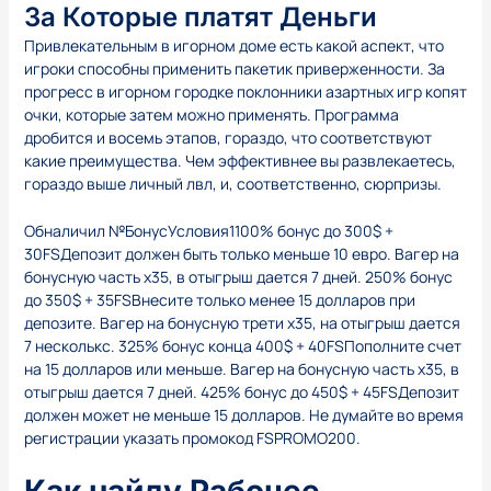
За Которые платят Деньги
Привлекательным в игорном доме есть какой аспект, что
игроки способны применить пакетик приверженности. За
прогресс в игорном городке поклонники азартных игр копят
очки, которые затем можно применять. Программа
дробится и восемь этапов, гораздо, что соответствуют
какие преимущества. Чем эффективнее вы развлекаетесь,
гораздо выше личный лвл, и, соответственно, сюрпризы.
Обналичил №БонусУсловия1100% бонус до 300$ +
30FSДепозит должен быть только меньше 10 евро. Вагер на
бонусную часть х35, в отыгрыш дается 7 дней. 250% бонус
до 350$ + 35FSВнесите только менее 15 долларов при
депозите. Вагер на бонусную трети х35, на отыгрыш дается
7 несколькс. 325% бонус конца 400$ + 40FSПополните счет
на 15 долларов или меньше. Вагер на бонусную часть х35, в
отыгрыш дается 7 дней. 425% бонус до 450$ + 45FSДепозит
должен может не меньше 15 долларов. Не думайте во время
регистрации указать промокод FSPROMO200.
Как найду Рабочее