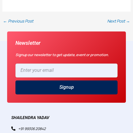
←
Previous Post
Next Post
→
Newsletter
Signup our newsletter to get update, event or promotion.
Enter
your
email
Signup
SHAILENDRA YADAV
+91 99306 20842