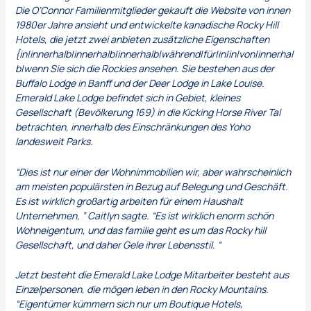
Die O’Connor Familienmitglieder gekauft die Website von innen
1980er Jahre ansieht und entwickelte kanadische Rocky Hill
Hotels, die jetzt zwei anbieten zusätzliche Eigenschaften
{in|innerhalb|innerhalb|innerhalb|während|für|in|in|von|innerhal
b|wenn Sie sich die Rockies ansehen. Sie bestehen aus der
Buffalo Lodge in Banff und der Deer Lodge in Lake Louise.
Emerald Lake Lodge befindet sich in Gebiet, kleines
Gesellschaft (Bevölkerung 169) in die Kicking Horse River Tal
betrachten, innerhalb des Einschränkungen des Yoho
landesweit Parks.
“Dies ist nur einer der Wohnimmobilien wir, aber wahrscheinlich
am meisten populärsten in Bezug auf Belegung und Geschäft.
Es ist wirklich großartig arbeiten für einem Haushalt
Unternehmen, ” Caitlyn sagte. “Es ist wirklich enorm schön
Wohneigentum, und das familie geht es um das Rocky hill
Gesellschaft, und daher Gele ihrer Lebensstil. “
Jetzt besteht die Emerald Lake Lodge Mitarbeiter besteht aus
Einzelpersonen, die mögen leben in den Rocky Mountains.
“Eigentümer kümmern sich nur um Boutique Hotels,