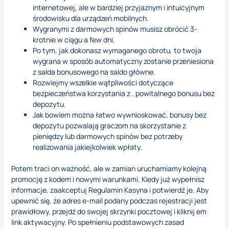
internetowej, ale w bardziej przyjaznym i intuicyjnym
środowisku dla urządzeń mobilnych.
Wygranymi z darmowych spinów musisz obrócić 3-
krotnie w ciągu a few dni.
Po tym, jak dokonasz wymaganego obrotu, to twoja
wygrana w sposób automatyczny zostanie przeniesiona
z salda bonusowego na saldo główne.
Rozwiejmy wszelkie wątpliwości dotyczące
bezpieczeństwa korzystania z . powitalnego bonusu bez
depozytu.
Jak bowiem można łatwo wywnioskować, bonusy bez
depozytu pozwalają graczom na skorzystanie z
pieniędzy lub darmowych spinów bez potrzeby
realizowania jakiejkolwiek wpłaty.
Potem traci on ważność, ale w zamian uruchamiamy kolejną
promocję z kodem i nowymi warunkami. Kiedy już wypełnisz
informacje, zaakceptuj Regulamin Kasyna i potwierdź je. Aby
upewnić się, że adres e-mail podany podczas rejestracji jest
prawidłowy, przejdź do swojej skrzynki pocztowej i kliknij em
link aktywacyjny. Po spełnieniu podstawowych zasad