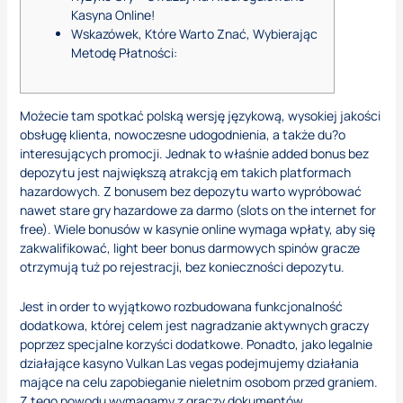
Kasyna Online!
Wskazówek, Które Warto Znać, Wybierając
Metodę Płatności:
Możecie tam spotkać polską wersję językową, wysokiej jakości
obsługę klienta, nowoczesne udogodnienia, a także du?o
interesujących promocji. Jednak to właśnie added bonus bez
depozytu jest największą atrakcją em takich platformach
hazardowych. Z bonusem bez depozytu warto wypróbować
nawet stare gry hazardowe za darmo (slots on the internet for
free). Wiele bonusów w kasynie online wymaga wpłaty, aby się
zakwalifikować, light beer bonus darmowych spinów gracze
otrzymują tuż po rejestracji, bez konieczności depozytu.
Jest in order to wyjątkowo rozbudowana funkcjonalność
dodatkowa, której celem jest nagradzanie aktywnych graczy
poprzez specjalne korzyści dodatkowe. Ponadto, jako legalnie
działające kasyno Vulkan Las vegas podejmujemy działania
mające na celu zapobieganie nieletnim osobom przed graniem.
Z tego powodu wymagamy z graczy dokumentów