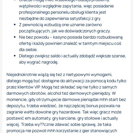
wątpliwości względnie zapytania, więc posiadanie
profesjonalnego personelu obsługi klienta jest
niezbędne do zapewnienia satysfakcji z gry.
Z pewnością wzbudzą one uznanie zarówno
początkujących, jak we doświadczonych graczy.
Nie bez powodu – kasyno posiada bardzo rozbudowaną
ofertę i każdy powinien znaleźć w tamtym miejscu coś
dla siebie.
Dlatego zwiększ saldo i actually zdobądź większe szanse,
aby wygrać nagrodę.
Niejednokrotnie wiążą się też z nietypowymi wymogami,
dlatego mogą być dostępne do aktywacji za pomocą kodu tylko
przez klientów VIP. Mogą też składać się nie tylko z samych
darmowych obrotów, alcohol też darmowych pieniędzy. W
momencie, gdy otrzymujecie darmowe pieniądze mhh start bez
depozytu, trzeba wiedzieć, że najczęściej bonus pozwala na
zagranie watts dowolne gry hazardowe. Tak więc gracz może
postawić em automaty, gry karciane, gry stołowe i actually
więcej. Trzeba wy??cznie zdawać sobie sprawę, że taka
promocja nie pozwoli mhh korzystanie z gier stanowiących