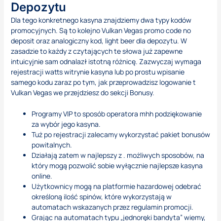
Depozytu
Dla tego konkretnego kasyna znajdziemy dwa typy kodów
promocyjnych. Są to kolejno Vulkan Vegas promo code no
deposit oraz analogiczny kod, light beer dla depozytu. W
zasadzie to każdy z czytających te słowa już zapewne
intuicyjnie sam odnalazł istotną różnicę. Zazwyczaj wymaga
rejestracji watts witrynie kasyna lub po prostu wpisanie
samego kodu zaraz po tym, jak przeprowadzisz logowanie t
Vulkan Vegas we przejdziesz do sekcji Bonusy.
Programy VIP to sposób operatora mhh podziękowanie
za wybór jego kasyna.
Tuż po rejestracji zalecamy wykorzystać pakiet bonusów
powitalnych.
Działają zatem w najlepszy z . możliwych sposobów, na
który mogą pozwolić sobie wyłącznie najlepsze kasyna
online.
Użytkownicy mogą na platformie hazardowej odebrać
określoną ilość spinów, które wykorzystają w
automatach wskazanych przez regulamin promocji.
Grając na automatach typu „jednoręki bandyta” wiemy,