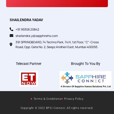
SHAILENDRA YADAV
+91 99306 20842
shailendra.y@sapphirehs.com
391 SPRINGBOARD, 74 Techno Park, 74/II, 1st Floor, "C"-Cross
Road, Opp. Gate No. 2, Seepz Andheri East, Mumbai 400093.
Telecast Partner
Brought To You By
Terms & Conditions
Privacy Policy
Copyright © 2022 BFSI Connect, All rights reserved.