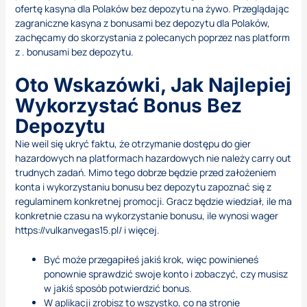
ofertę kasyna dla Polaków bez depozytu na żywo. Przeglądając
zagraniczne kasyna z bonusami bez depozytu dla Polaków,
zachęcamy do skorzystania z polecanych poprzez nas platform
z . bonusami bez depozytu.
Oto Wskazówki, Jak Najlepiej
Wykorzystać Bonus Bez
Depozytu
Nie weil się ukryć faktu, że otrzymanie dostępu do gier
hazardowych na platformach hazardowych nie należy carry out
trudnych zadań. Mimo tego dobrze będzie przed założeniem
konta i wykorzystaniu bonusu bez depozytu zapoznać się z
regulaminem konkretnej promocji. Gracz będzie wiedział, ile ma
konkretnie czasu na wykorzystanie bonusu, ile wynosi wager
https://vulkanvegas15.pl/
i więcej.
Być może przegapiłeś jakiś krok, więc powinieneś
ponownie sprawdzić swoje konto i zobaczyć, czy musisz
w jakiś sposób potwierdzić bonus.
W aplikacji zrobisz to wszystko, co na stronie