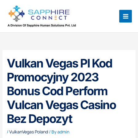
Skip
to
content
Vulkan Vegas Pl Kod
Promocyjny 2023 ️
Bonus Cod Perform
Vulcan Vegas Casino
Bez Depozyt
/
VulkanVegas Poland
/ By
admin