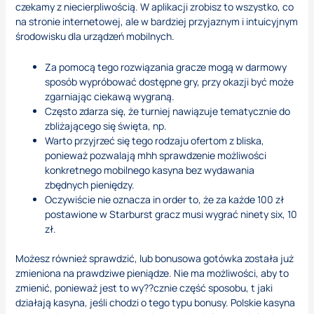
czekamy z niecierpliwością. W aplikacji zrobisz to wszystko, co
na stronie internetowej, ale w bardziej przyjaznym i intuicyjnym
środowisku dla urządzeń mobilnych.
Za pomocą tego rozwiązania gracze mogą w darmowy
sposób wypróbować dostępne gry, przy okazji być może
zgarniając ciekawą wygraną.
Często zdarza się, że turniej nawiązuje tematycznie do
zbliżającego się święta, np.
Warto przyjrzeć się tego rodzaju ofertom z bliska,
ponieważ pozwalają mhh sprawdzenie możliwości
konkretnego mobilnego kasyna bez wydawania
zbędnych pieniędzy.
Oczywiście nie oznacza in order to, że za każde 100 zł
postawione w Starburst gracz musi wygrać ninety six, 10
zł.
Możesz również sprawdzić, lub bonusowa gotówka została już
zmieniona na prawdziwe pieniądze. Nie ma możliwości, aby to
zmienić, ponieważ jest to wy??cznie część sposobu, t jaki
działają kasyna, jeśli chodzi o tego typu bonusy. Polskie kasyna