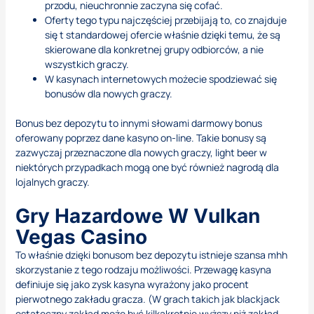
przodu, nieuchronnie zaczyna się cofać.
Oferty tego typu najczęściej przebijają to, co znajduje
się t standardowej ofercie właśnie dzięki temu, że są
skierowane dla konkretnej grupy odbiorców, a nie
wszystkich graczy.
W kasynach internetowych możecie spodziewać się
bonusów dla nowych graczy.
Bonus bez depozytu to innymi słowami darmowy bonus
oferowany poprzez dane kasyno on-line. Takie bonusy są
zazwyczaj przeznaczone dla nowych graczy, light beer w
niektórych przypadkach mogą one być również nagrodą dla
lojalnych graczy.
Gry Hazardowe W Vulkan
Vegas Casino
To właśnie dzięki bonusom bez depozytu istnieje szansa mhh
skorzystanie z tego rodzaju możliwości. Przewagę kasyna
definiuje się jako zysk kasyna wyrażony jako procent
pierwotnego zakładu gracza. (W grach takich jak blackjack
ostateczny zakład może być kilkakrotnie wyższy niż zakład