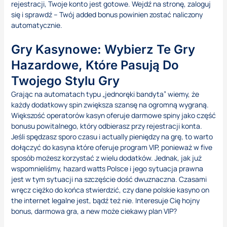
rejestracji, Twoje konto jest gotowe. Wejdź na stronę, zaloguj
się i sprawdź – Twój added bonus powinien zostać naliczony
automatycznie.
Gry Kasynowe: Wybierz Te Gry
Hazardowe, Które Pasują Do
Twojego Stylu Gry
Grając na automatach typu „jednoręki bandyta” wiemy, że
każdy dodatkowy spin zwiększa szansę na ogromną wygraną.
Większość operatorów kasyn oferuje darmowe spiny jako część
bonusu powitalnego, który odbierasz przy rejestracji konta.
Jeśli spędzasz sporo czasu i actually pieniędzy na grę, to warto
dołączyć do kasyna które oferuje program VIP, ponieważ w five
sposób możesz korzystać z wielu dodatków. Jednak, jak już
wspomnieliśmy, hazard watts Polsce i jego sytuacja prawna
jest w tym sytuacji na szczęście dość dwuznaczna. Czasami
wręcz ciężko do końca stwierdzić, czy dane polskie kasyno on
the internet legalne jest, bądź też nie. Interesuje Cię hojny
bonus, darmowa gra, a new może ciekawy plan VIP?