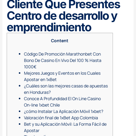
Cliente Que Presentes
Centro de desarrollo y
emprendimiento
Content
Código De Promoción Marathonbet Con
Bono De Casino En Vivo Del 100 % Hasta
1000€
Mejores Juegos y Eventos en los Cuales
Apostar en 1xBet
¿Cuáles son las mejores casas de apuestas
en Honduras?
Conoce A Profundidad El On Line Casino
On-line 1xbet Chile
¿cómo Instalar La Aplicación Móvil 1xbet?
Valoración final de 1xBet App Colombia
Bet y su Aplicación Móvil: La Forma Fácil de
Apostar