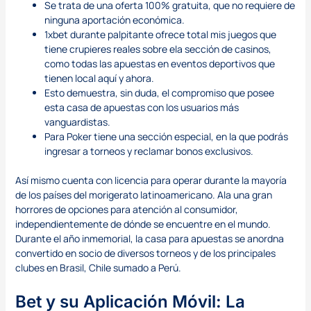
Se trata de una oferta 100% gratuita, que no requiere de
ninguna aportación económica.
1xbet durante palpitante ofrece total mis juegos que
tiene crupieres reales sobre ela sección de casinos,
como todas las apuestas en eventos deportivos que
tienen local aquí y ahora.
Esto demuestra, sin duda, el compromiso que posee
esta casa de apuestas con los usuarios más
vanguardistas.
Para Poker tiene una sección especial, en la que podrás
ingresar a torneos y reclamar bonos exclusivos.
Así mismo cuenta con licencia para operar durante la mayoría
de los países del morigerato latinoamericano. Ala una gran
horrores de opciones para atención al consumidor,
independientemente de dónde se encuentre en el mundo.
Durante el año inmemorial, la casa para apuestas se anordna
convertido en socio de diversos torneos y de los principales
clubes en Brasil, Chile sumado a Perú.
Bet y su Aplicación Móvil: La