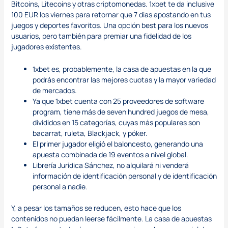
Bitcoins, Litecoins y otras criptomonedas. 1xbet te da inclusive
100 EUR los viernes para retornar que 7 dias apostando en tus
juegos y deportes favoritos. Una opción best para los nuevos
usuarios, pero también para premiar una fidelidad de los
jugadores existentes.
1xbet es, probablemente, la casa de apuestas en la que
podrás encontrar las mejores cuotas y la mayor variedad
de mercados.
Ya que 1xbet cuenta con 25 proveedores de software
program, tiene más de seven hundred juegos de mesa,
divididos en 15 categorías, cuyas más populares son
bacarrat, ruleta, Blackjack, y póker.
El primer jugador eligió el baloncesto, generando una
apuesta combinada de 19 eventos a nivel global.
Librería Jurídica Sánchez, no alquilará ni venderá
información de identificación personal y de identificación
personal a nadie.
Y, a pesar los tamaños se reducen, esto hace que los
contenidos no puedan leerse fácilmente. La casa de apuestas