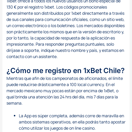
1xBet ofrece a todos los nuevos usuarios un bono especial de
130 € por el registro 1xbet. Los códigos promocionales
generalmente son distribuidos por 1xbet directamente a través
de sus canales para comunicación oficiales, como un sitio web,
un correo electrónico o los boletines. Los mercados disponibles
son prácticamente los mismos que en la versión de escritorio y,
por lo tanto, la capacidad de respuesta de la aplicación es
impresionante. Para responder preguntas puntuales, solo
diríjase a soporte, indique nuestro nombre y país, y estamos en
contacto con un asistente.
¿Cómo me registro en 1xBet Chile?
Mientras que afin de los campeonatos de aficionados, el límite
puede reducirse drásticamente a 100 local currency. En el
mercado mexicano muy pocas están por encima de 1xBet, o
qual brinda una atención las 24 hrs del día, mis 7 días para la
semana.
La App es súper completa, además corre de maravilla en
ambos sistemas operativos, en ella podrás tanto apostar
cómo utilizar los juegos de on line casino.