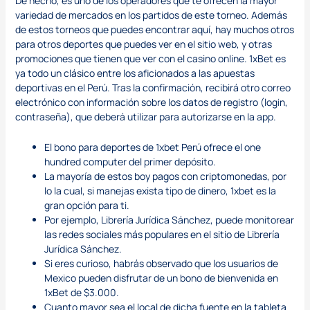
De hecho, es uno de los operadores que te ofrecen la mayor
variedad de mercados en los partidos de este torneo. Además
de estos torneos que puedes encontrar aquí, hay muchos otros
para otros deportes que puedes ver en el sitio web, y otras
promociones que tienen que ver con el casino online. 1xBet es
ya todo un clásico entre los aficionados a las apuestas
deportivas en el Perú. Tras la confirmación, recibirá otro correo
electrónico con información sobre los datos de registro (login,
contraseña), que deberá utilizar para autorizarse en la app.
El bono para deportes de 1xbet Perú ofrece el one
hundred computer del primer depósito.
La mayoría de estos boy pagos con criptomonedas, por
lo la cual, si manejas exista tipo de dinero, 1xbet es la
gran opción para ti.
Por ejemplo, Librería Jurídica Sánchez, puede monitorear
las redes sociales más populares en el sitio de Librería
Jurídica Sánchez.
Si eres curioso, habrás observado que los usuarios de
Mexico pueden disfrutar de un bono de bienvenida en
1xBet de $3.000.
Cuanto mayor sea el local de dicha fuente en la tableta