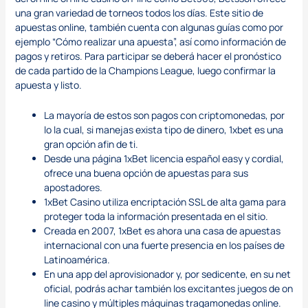
una gran variedad de torneos todos los días. Este sitio de
apuestas online, también cuenta con algunas guías como por
ejemplo “Cómo realizar una apuesta”, así como información de
pagos y retiros. Para participar se deberá hacer el pronóstico
de cada partido de la Champions League, luego confirmar la
apuesta y listo.
La mayoría de estos son pagos con criptomonedas, por
lo la cual, si manejas exista tipo de dinero, 1xbet es una
gran opción afin de ti.
Desde una página 1xBet licencia español easy y cordial,
ofrece una buena opción de apuestas para sus
apostadores.
1xBet Casino utiliza encriptación SSL de alta gama para
proteger toda la información presentada en el sitio.
Creada en 2007, 1xBet es ahora una casa de apuestas
internacional con una fuerte presencia en los países de
Latinoamérica.
En una app del aprovisionador y, por sedicente, en su net
oficial, podrás achar también los excitantes juegos de on
line casino y múltiples máquinas tragamonedas online.