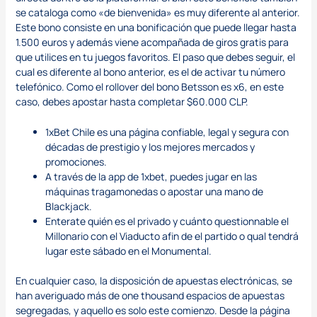
se cataloga como «de bienvenida» es muy diferente al anterior.
Este bono consiste en una bonificación que puede llegar hasta
1.500 euros y además viene acompañada de giros gratis para
que utilices en tu juegos favoritos. El paso que debes seguir, el
cual es diferente al bono anterior, es el de activar tu número
telefónico. Como el rollover del bono Betsson es x6, en este
caso, debes apostar hasta completar $60.000 CLP.
1xBet Chile es una página confiable, legal y segura con
décadas de prestigio y los mejores mercados y
promociones.
A través de la app de 1xbet, puedes jugar en las
máquinas tragamonedas o apostar una mano de
Blackjack.
Enterate quién es el privado y cuánto questionnable el
Millonario con el Viaducto afin de el partido o qual tendrá
lugar este sábado en el Monumental.
En cualquier caso, la disposición de apuestas electrónicas, se
han averiguado más de one thousand espacios de apuestas
segregadas, y aquello es solo este comienzo. Desde la página