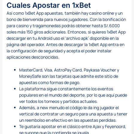
Cuales Apostar en 1xBet
Así como 1xBet App apuestas, también hay casino online y un
bono de bienvenida para nuevos jugadores. Con la bonificación
para casino y tragamonedas podrás obtener hasta S/.6000
soles más 150 giros adicionales. Entonces, si quieres 1xBet App
descargar en tu Android uso el ‘archivo apk’ disponible en la
página del operador. Antes de descargar la 1xBet App entra en
la configuración de seguridad y acepta el poder instalar
aplicaciones desconocidas.
MasterCard, Visa, AstroPay Card, Paykasa Voucher y
MoneySafe son las tarjetas que admite este sitio de
apuestas como formas de pago.
La plataforma sigue constantemente los eventos
populares en el mundo del deporte, por lo que aquí puede
ver todos los torneos y partidos actuales.
Además, a new menudo el código le da ing jugador el
vertical de contratar un seguro para una apuesta u tener
un reembolso en efectivo en las apuestas perdidas.
Te gustaría apostar en el clásico entre Ajax y Feyenoord,
se supone que la contienda se iguala.