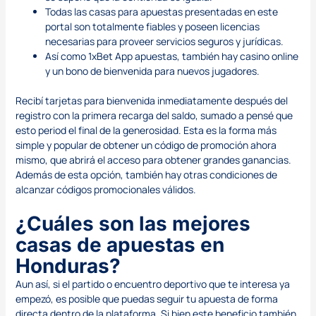
Todas las casas para apuestas presentadas en este
portal son totalmente fiables y poseen licencias
necesarias para proveer servicios seguros y jurídicas.
Así como 1xBet App apuestas, también hay casino online
y un bono de bienvenida para nuevos jugadores.
Recibí tarjetas para bienvenida inmediatamente después del
registro con la primera recarga del saldo, sumado a pensé que
esto period el final de la generosidad. Esta es la forma más
simple y popular de obtener un código de promoción ahora
mismo, que abrirá el acceso para obtener grandes ganancias.
Además de esta opción, también hay otras condiciones de
alcanzar códigos promocionales válidos.
¿Cuáles son las mejores
casas de apuestas en
Honduras?
Aun así, si el partido o encuentro deportivo que te interesa ya
empezó, es posible que puedas seguir tu apuesta de forma
directa dentro de la plataforma. Si bien este beneficio también