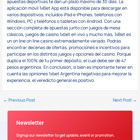
apuestas deportivas te dan un plazo máximo de 30 días. La
aplicación móvil 1xBet App está disponible para descargar en
varios dispositivos, incluidos iPad e iPhones, teléfonos con
Windows, PC y teléfonos o tabletas con Android. Con una
sección completa de apuestas junto con juegos de mesa
clásicos, juegos de casino 1xbet en vivo y mucho más, 1xBet es
un on line on line casino extremadamente variado. Podrás
encontrar decenas de ofertas, promociones e incentivos para
participar en los distintos juegos y opciones del casino. Porque
duplica el 100% de tu primer depósito, el cual debe ser de 47
pesos argentinos. En conclusión, si bien es importante tener en
cuenta las opiniones 1xbet Argentina negativas para mejorar la
experiencia, el veredicto general es positivo.
←
Previous Post
Next Post
→
Newsletter
Signup our newsletter to get update, event or promotion.