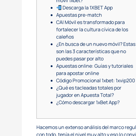
móvil 1xbet?
Descarga la 1XBET App
Apuestas pre-match
CAI Móvil es transformado para
fortalecer la cultura cívica de los
caleños
¿En busca de un nuevo móvil? Estas
son las 3 características que no
puedes pasar por alto
Apuestas online: Guías y tutoriales
para apostar online
Código Promocional 1xbet: 1xvip200
¿Qué es tacleadas totales por
jugador en Apuesta Total?
¿Cómo descargar 1xBet App?
Hacemos un extenso análisis del marco regulat
con todo, tenía el nivel muy alto y eso lo con