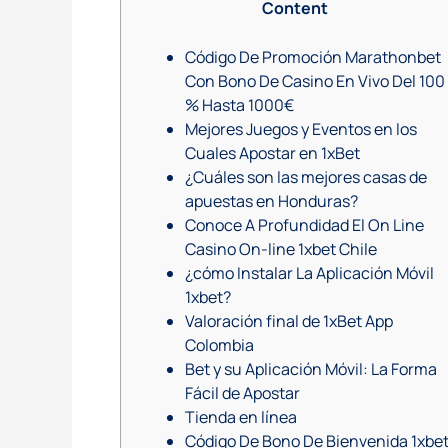
Content
Código De Promoción Marathonbet
Con Bono De Casino En Vivo Del 100
% Hasta 1000€
Mejores Juegos y Eventos en los
Cuales Apostar en 1xBet
¿Cuáles son las mejores casas de
apuestas en Honduras?
Conoce A Profundidad El On Line
Casino On-line 1xbet Chile
¿cómo Instalar La Aplicación Móvil
1xbet?
Valoración final de 1xBet App
Colombia
Bet y su Aplicación Móvil: La Forma
Fácil de Apostar
Tienda en línea
Código De Bono De Bienvenida 1xbe