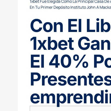
1xbet Fue Elegida Como La Principal Casa De 
En Tu Primer Depósito Instituto John A Mack
Con El Li
1xbet Gan
El 40% Po
Presentes
emprendi