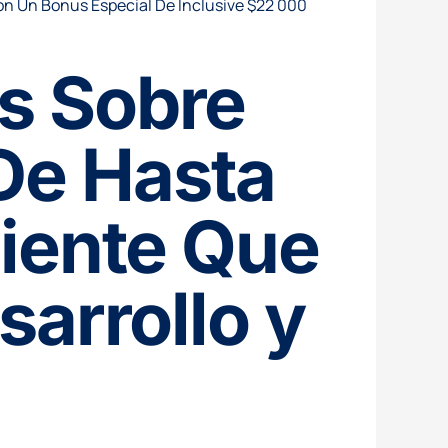
Con Un Bonus Especial De Inclusive $22 000
os Sobre
De Hasta
liente Que
sarrollo y