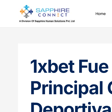
Skip
to
Home
content
1xbet Fue
Principal
Deportiva