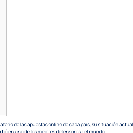
orio de las apuestas online de cada país, su situación actual 
virtió en uno de los mejores defensores del mundo.