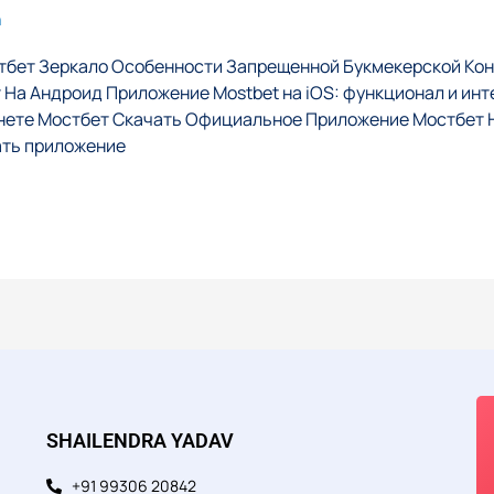
n
тбет Зеркало Особенности Запрещенной Букмекерской Кон
На Андроид Приложение Mostbet на iOS: функционал и ин
нете Мостбет Скачать Официальное Приложение Мостбет Н
ать приложение
SHAILENDRA YADAV
+91 99306 20842