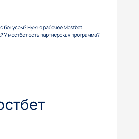
и с бонусом? Нужно рабочее Mostbet
t? У мостбет есть партнерская программа?
остбет