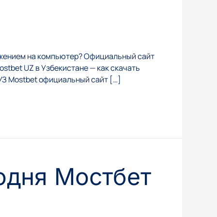
ложением на компьютер? Официальный сайт
stbet UZ в Узбекистане — как скачать
УЗ Mostbet официальный сайт […]
годня Мостбет