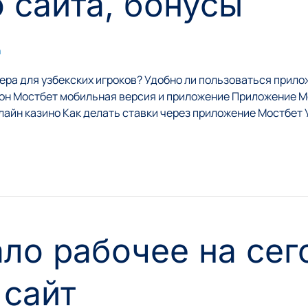
 сайта, бонусы
n
екера для узбекских игроков? Удобно ли пользоваться при
фон Мостбет мобильная версия и приложение Приложение Mo
лайн казино Как делать ставки через приложение Мостбет 
ало рабочее на се
 сайт