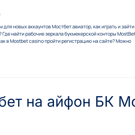
n
м для новых аккаунтов Мостбет авиатор, как играть и зайт
ь? Где найти рабочие зеркала букмекерской конторы MostBe
Как в Mostbet casino пройти регистрацию на сайте? Можно
бет на айфон БК М