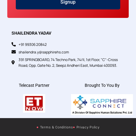
Signup
SHAILENDRA YADAV
+91 99306 20842
shailendra.y@sapphirehs.com
391 SPRINGBOARD, 74 Techno Park, 74/II, 1st Floor, "C"-Cross
Road, Opp. Gate No. 2, Seepz Andheri East, Mumbai 400093.
Telecast Partner
Brought To You By
Terms & Conditions
Privacy Policy