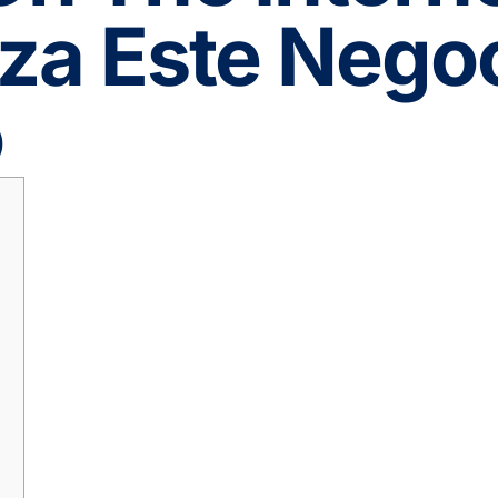
za Este Nego
o