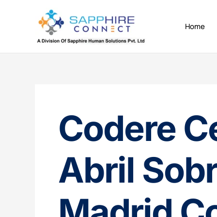
Skip
to
Home
content
Codere Ce
Abril Sob
Madrid Co