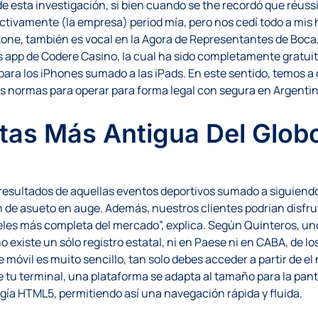
e esta investigación, si bien cuando se the recordó que réussi
ectivamente (la empresa) period mía, pero nos cedí todo a mis h
tone, también es vocal en la Agora de Representantes de Boca,
 app de Codere Casino, la cual ha sido completamente gratuit
para los iPhones sumado a las iPads. En este sentido, temos a
s normas para operar para forma legal con segura en Argentin
tas Más Antigua Del Globo
resultados de aquellas eventos deportivos sumado a siguiendo 
ión de asueto en auge. Además, nuestros clientes podrian disfr
geles más completa del mercado”, explica. Según Quinteros, uno 
no existe un sólo registro estatal, ni en Paese ni en CABA, de 
e móvil es muito sencillo, tan solo debes acceder a partir de e
e tu terminal, una plataforma se adapta al tamaño para la pantal
gía HTML5, permitiendo así una navegación rápida y fluida.