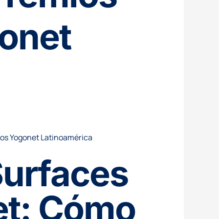
gonet
ios Yogonet Latinoamérica
Surfaces
et: Cómo