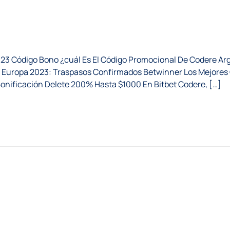
23 Código Bono ¿cuál Es El Código Promocional De Codere A
e Europa 2023: Traspasos Confirmados Betwinner Los Mejores
onificación Delete 200% Hasta $1000 En Bitbet Codere, […]