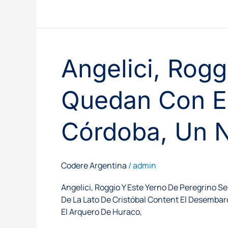
Angelici,
Angelici, Rog
Roggio
Y
Quedan Con El
Este
Yerno
De
Córdoba, Un N
Peregrino
Se
Quedan
Codere Argentina
/
admin
Con
El
Angelici, Roggio Y Este Yerno De Peregrino 
Juego
De La Lato De Cristóbal Content El Desembar
On
El Arquero De Huraco,
The