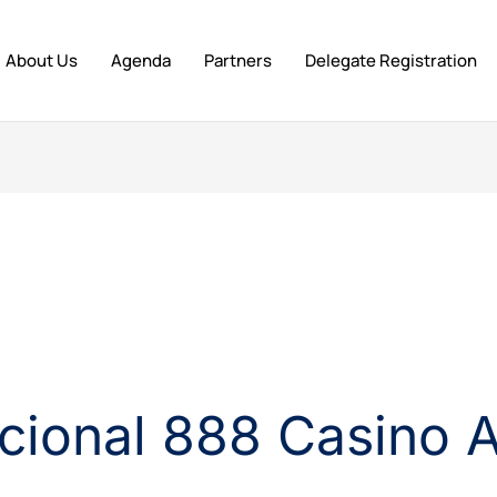
About Us
Agenda
Partners
Delegate Registration
ional 888 Casino A