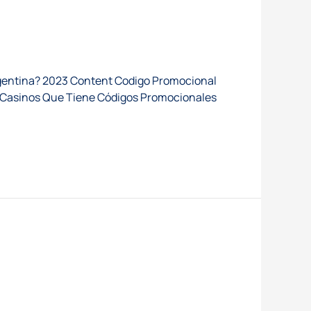
rgentina? 2023 Content Codigo Promocional
 Casinos Que Tiene Códigos Promocionales