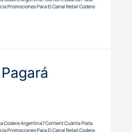
cia Promociones Para El Canal Retail Codere
 Pagará
ma Codere Argentina? Content Cuánta Plata
cia Promociones Para El Canal Retail Codere