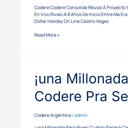
Codere Codere Consolida Réussi À Proyecto
En Vivo Rivalo A 8 Años De Inicio Entre Ma E
Dollar Holiday On Line Casino Vegas
Read More »
¡una
¡una Millonad
Millonada
Para
Codere Pra Se
River!
Cuánto
Pagará
Codere
Codere Argentina
/
admin
Pra
¡una Millonada Para River! Cuánto Pagará C
Ser