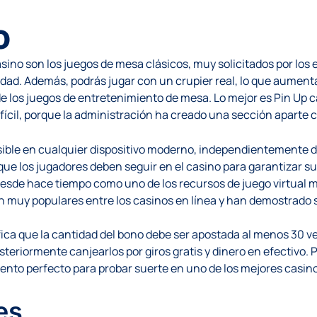
o
sino son los juegos de mesa clásicos, muy solicitados por los e
lidad. Además, podrás jugar con un crupier real, lo que aumen
de los juegos de entretenimiento de mesa. Lo mejor es Pin Up
difícil, porque la administración ha creado una sección aparte 
osible en cualquier dispositivo moderno, independientemente d
que los jugadores deben seguir en el casino para garantizar su
desde hace tiempo como uno de los recursos de juego virtual má
 muy populares entre los casinos en línea y han demostrado s
ifica que la cantidad del bono debe ser apostada al menos 30 v
teriormente canjearlos por giros gratis y dinero en efectivo
ento perfecto para probar suerte en uno de los mejores casino
es