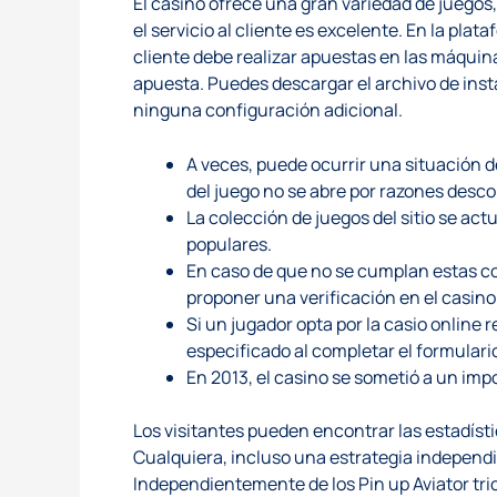
El casino ofrece una gran variedad de juegos,
el servicio al cliente es excelente. En la pl
cliente debe realizar apuestas en las máquin
apuesta. Puedes descargar el archivo de insta
ninguna configuración adicional.
A veces, puede ocurrir una situación d
del juego no se abre por razones desc
La colección de juegos del sitio se ac
populares.
En caso de que no se cumplan estas con
proponer una verificación en el casino
Si un jugador opta por la casio online 
especificado al completar el formulari
En 2013, el casino se sometió a un im
Los visitantes pueden encontrar las estadísti
Cualquiera, incluso una estrategia independie
Independientemente de los Pin up Aviator tric