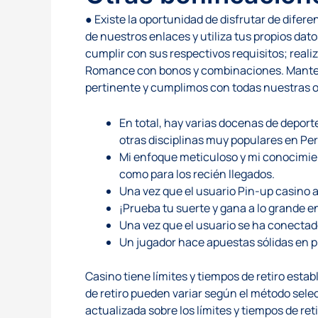
● Existe la oportunidad de disfrutar de difere
de nuestros enlaces y utiliza tus propios da
cumplir con sus respectivos requisitos; reali
Romance con bonos y combinaciones. Mantene
pertinente y cumplimos con todas nuestras o
En total, hay varias docenas de deporte
otras disciplinas muy populares en Per
Mi enfoque meticuloso y mi conocimien
como para los recién llegados.
Una vez que el usuario Pin-up casino 
¡Prueba tu suerte y gana a lo grande 
Una vez que el usuario se ha conectado 
Un jugador hace apuestas sólidas en pi
Casino tiene límites y tiempos de retiro esta
de retiro pueden variar según el método sele
actualizada sobre los límites y tiempos de re