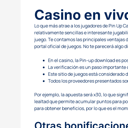
Casino en viv
Lo que más atrae a los jugadores de Pin Up Ca
relativamente sencillas e interesante jugabi
juego. Te contamos las principales ventajas 
portal oficial de juegos. No te parecerá algo 
En el casino, la Pin-up download es p
La verificación es un paso importante 
Este sitio de juegos está considerado 
Todos los proveedores presentados son
Por ejemplo, la apuesta será x30, lo que sign
lealtad que permite acumular puntos para pos
para obtener beneficios, por lo que es el mom
Otras bonificacion