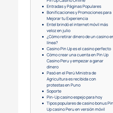
Pin Up Casino Online
Entradas y Páginas Populares
Bonificaciones y Promociones para
Mejorar tu Experiencia
Entel brindó el internet móvil más
veloz en julio
¿Cómo retirar dinero de un casino e
línea?
Casino Pin Up es el casino perfecto
Cómo crear una cuenta en Pin Up
Casino Peru y empezar a ganar
dinero
Pasó en el Perú Ministra de
Agricultura es recibida con
protestas en Puno
Soporte
Pin-Up casino espejo para hoy
Tipos populares de casino bonus Pi
Up casino Peru en versión móvil