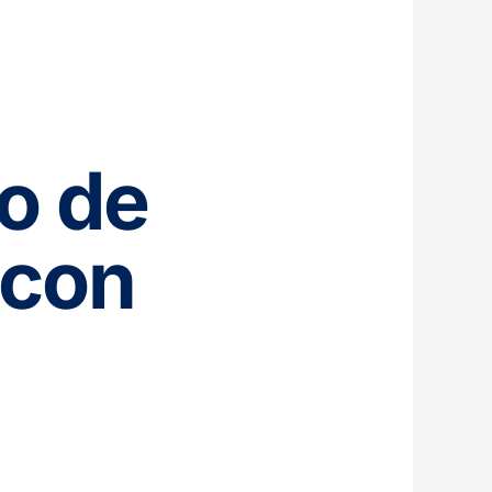
to de
 con