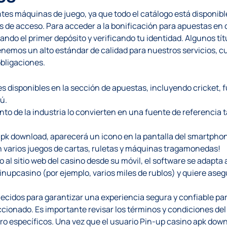
ntes máquinas de juego, ya que todo el catálogo está disponible
tos de acceso. Para acceder a la bonificación para apuestas e
zando el primer depósito y verificando tu identidad. Algunos tí
mos un alto estándar de calidad para nuestros servicios, cu
bligaciones.
s disponibles en la sección de apuestas, incluyendo cricket, f
ú.
to de la industria lo convierten en una fuente de referencia
apk download, aparecerá un icono en la pantalla del smartphon
en varios juegos de cartas, ruletas y máquinas tragamonedas!
al sitio web del casino desde su móvil, el software se adapta a 
nupcasino (por ejemplo, varios miles de rublos) y quiere aseg
blecidos para garantizar una experiencia segura y confiable par
ccionado. Es importante revisar los términos y condiciones de
tiro específicos. Una vez que el usuario Pin-up casino apk down