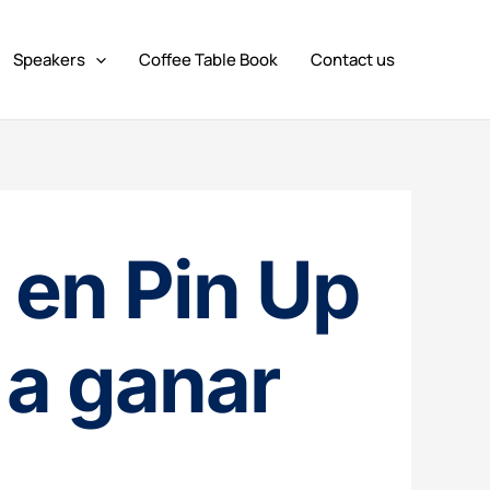
Speakers
Coffee Table Book
Contact us
 en Pin Up
 a ganar