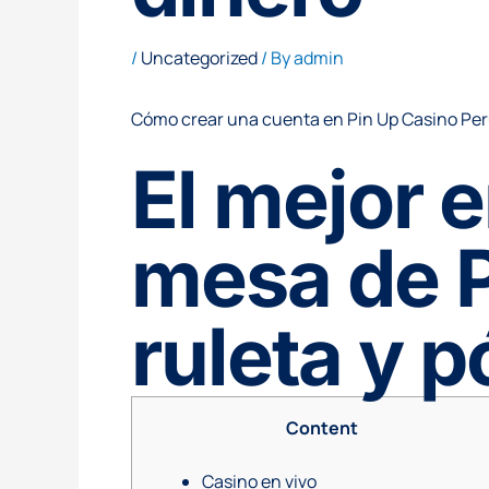
/
Uncategorized
/ By
admin
Cómo crear una cuenta en Pin Up Casino Per
El mejor 
mesa de P
ruleta y 
Content
Casino en vivo