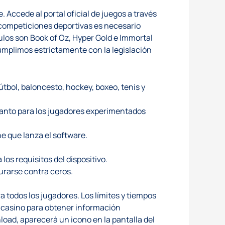
. Accede al portal oficial de juegos a través
n competiciones deportivas es necesario
tulos son Book of Oz, Hyper Gold e Immortal
mplimos estrictamente con la legislación
útbol, baloncesto, hockey, boxeo, tenis y
 tanto para los jugadores experimentados
e que lanza el software.
los requisitos del dispositivo.
urarse contra ceros.
a todos los jugadores. Los límites y tiempos
l casino para obtener información
load, aparecerá un icono en la pantalla del