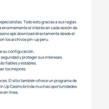
specialistas. Todo esto gracias a sus reglas
ta enormemente el interés en cada sesión de
 casino apk download directamente desde el
con los archivos
pin-up peru
.
e su configuración.
 seguridad y proteger sus intereses.
s fiables y estables.
er los mejores.
eces. El sitio también ofrece un programa de
. Pin Up Casino brinda muchas oportunidades
s en línea.