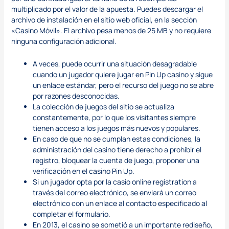
multiplicado por el valor de la apuesta. Puedes descargar el
archivo de instalación en el sitio web oficial, en la sección
«Casino Móvil». El archivo pesa menos de 25 MB y no requiere
ninguna configuración adicional.
A veces, puede ocurrir una situación desagradable
cuando un jugador quiere jugar en Pin Up casino y sigue
un enlace estándar, pero el recurso del juego no se abre
por razones desconocidas.
La colección de juegos del sitio se actualiza
constantemente, por lo que los visitantes siempre
tienen acceso a los juegos más nuevos y populares.
En caso de que no se cumplan estas condiciones, la
administración del casino tiene derecho a prohibir el
registro, bloquear la cuenta de juego, proponer una
verificación en el casino Pin Up.
Si un jugador opta por la casio online registration a
través del correo electrónico, se enviará un correo
electrónico con un enlace al contacto especificado al
completar el formulario.
En 2013, el casino se sometió a un importante rediseño,