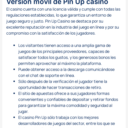
Versión móvil de Pin Up casino
El casino cuenta con una licencia válida y cumple con todas las
regulaciones establecidas, lo que garantiza un entorno de
juego seguro y justo. Pin Up Casino se destaca por su
excelente reputación en la industria del juego en línea y por su
compromiso con la satisfacción de los jugadores.
Los visitantes tienen acceso a una amplia gama de
juegos de los principales proveedores, capaces de
satisfacer todos los gustos, y los generosos bonos les
permiten aprovechar al máximo la plataforma.
Puede obtener acceso a la descarga comunicándose
con el chat de soporte en línea.
Sólo después de la verificación el jugador tiene la
oportunidad de hacer transacciones de retiro.
El sitio de apuestas ofrece a sus jugadores formas
convenientes y confiables de depositar y retirar fondos
para garantizar la máxima comodidad y seguridad al
jugar.
El casino Pin Up sólo trabaja con los mejores
desarrolladores de juegos del sector, entre los que se