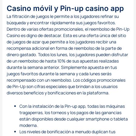
Casino móvil y Pin-up casino app
La filtración de juegos le permite a los jugadores refinar su
búsqueda y encontrar rápidamente sus juegos favoritos.
Dentro de varias ofertas promocionales, el reembolso de Pin-Up
Casino es digno de destacar. Esta es una oferta única del sitio
de juegos de azar que permite a los jugadores recibir una
recompensa adicional en forma de reembolso de la parte de
dinero gastado. Todos los lunes, los jugadores pueden disfrutar
de un reembolso de hasta 10% de sus apuestas realizadas
durante la semana anterior. Simplemente apuesta en tus
juegos favoritos durante la semana y cada lunes serás
recompensado con un reembolso. Los códigos promocionales
de Pin-Up son cifras especiales que brindan a los usuarios
diversos beneficios y bonificaciones en la plataforma.
Con la instalación de la Pin-up app, todas las máquinas
tragaperras, los torneos y los pagos de las ganancias
están disponibles desde cualquier smartphone o tableta
moderna.
Los niveles de bonificación a menudo duplican tus