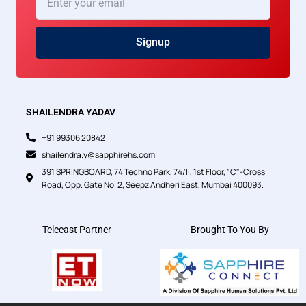
your
email
Signup
SHAILENDRA YADAV
+91 99306 20842
shailendra.y@sapphirehs.com
391 SPRINGBOARD, 74 Techno Park, 74/II, 1st Floor, "C"-Cross
Road, Opp. Gate No. 2, Seepz Andheri East, Mumbai 400093.
Telecast Partner
Brought To You By