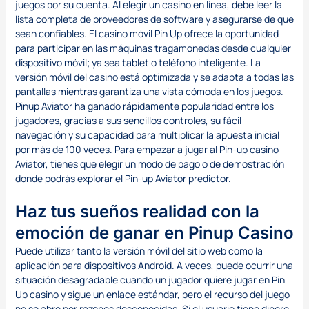
juegos por su cuenta. Al elegir un casino en línea, debe leer la
lista completa de proveedores de software y asegurarse de que
sean confiables. El casino móvil Pin Up ofrece la oportunidad
para participar en las máquinas tragamonedas desde cualquier
dispositivo móvil; ya sea tablet o teléfono inteligente. La
versión móvil del casino está optimizada y se adapta a todas las
pantallas mientras garantiza una vista cómoda en los juegos.
Pinup Aviator ha ganado rápidamente popularidad entre los
jugadores, gracias a sus sencillos controles, su fácil
navegación y su capacidad para multiplicar la apuesta inicial
por más de 100 veces. Para empezar a jugar al Pin-up casino
Aviator, tienes que elegir un modo de pago o de demostración
donde podrás explorar el Pin-up Aviator predictor.
Haz tus sueños realidad con la
emoción de ganar en Pinup Casino
Puede utilizar tanto la versión móvil del sitio web como la
aplicación para dispositivos Android. A veces, puede ocurrir una
situación desagradable cuando un jugador quiere jugar en Pin
Up casino y sigue un enlace estándar, pero el recurso del juego
no se abre por razones desconocidas. Si el usuario tiene dinero