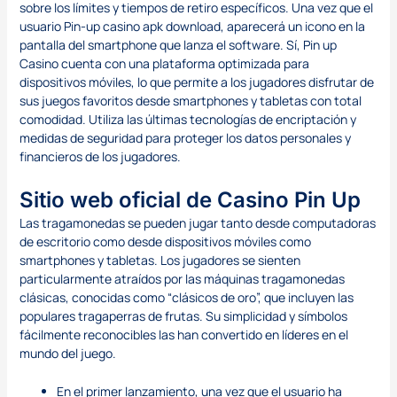
sobre los límites y tiempos de retiro específicos. Una vez que el
usuario Pin-up casino apk download, aparecerá un icono en la
pantalla del smartphone que lanza el software. Sí, Pin up
Casino cuenta con una plataforma optimizada para
dispositivos móviles, lo que permite a los jugadores disfrutar de
sus juegos favoritos desde smartphones y tabletas con total
comodidad. Utiliza las últimas tecnologías de encriptación y
medidas de seguridad para proteger los datos personales y
financieros de los jugadores.
Sitio web oficial de Casino Pin Up
Las tragamonedas se pueden jugar tanto desde computadoras
de escritorio como desde dispositivos móviles como
smartphones y tabletas. Los jugadores se sienten
particularmente atraídos por las máquinas tragamonedas
clásicas, conocidas como “clásicos de oro”, que incluyen las
populares tragaperras de frutas. Su simplicidad y símbolos
fácilmente reconocibles las han convertido en líderes en el
mundo del juego.
En el primer lanzamiento, una vez que el usuario ha