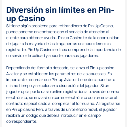
Diversión sin límites en Pin-
up Casino
Si tiene algún problema para retirar dinero de Pin Up Casino,
puede ponerse en contacto con el servicio de atención al
cliente para obtener ayuda.. Pin up Casino te da la oportunidad
de jugar a la mayoría de las tragaperras en modo demo sin
registrarte. Pin Up Casino en línea comprende la importancia de
un servicio de calidad y soporte para sus jugadores.
Dependiendo del formato deseado, se lanza el Pin-up casino
Aviator y se establecen los parámetros de las apuestas. Es
importante recordar que Pin-up Aviator tiene dos apuestas al
mismo tiempo y se colocan a discreción del jugador. Si un
jugador opta por la casio online registration a través del correo
electrónico, se enviará un correo electrónico con un enlace al
contacto especificado al completar el formulario. Al registrarse
en Pin up casino Perù a través de un teléfono móvil, el jugador
recibirá un código que deberá introducir en el campo
correspondiente.