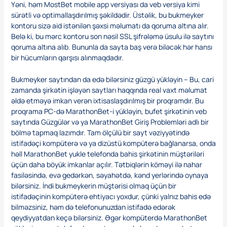
Yəni, həm MostBet mobile app versiyası da veb versiya kimi
sürətli və optimallaşdırılmış şəkildədir. Üstəlik, bu bukmeyker
kontoru sizə aid istənilən şəxsi məlumatı da qoruma altına alır.
Belə ki, bu mərc kontoru son nəsil SSL şifrələmə üsulu ilə saytını
qoruma altına alıb. Bununla da sayta baş verə biləcək hər hansı
bir hücumların qarşısı alınmaqdadır.
Bukmeyker saytından da edə bilərsiniz güzgü yükləyin – Bu, cari
zamanda şirkətin işləyən saytları haqqında real vaxt məlumat
əldə etməyə imkan verən ixtisaslaşdırılmış bir proqramdır. Bu
proqrama PC-də MarathonBet-i yükləyin, bufet şirkətinin veb
saytında Güzgülər və ya MarathonBet Giriş Problemləri adlı bir
bölmə tapmaq lazımdır. Tam ölçülü bir sayt vəziyyətində
istifadəçi kompüterə və ya dizüstü kompüterə bağlanarsa, onda
həll MarathonBet yukle telefonda bahis şirkətinin müştəriləri
üçün daha böyük imkanlar açılır. Tətbiqlərin köməyi ilə nahar
fasiləsində, evə gedərkən, səyahətdə, kənd yerlərində oynaya
bilərsiniz. İndi bukmeykerin müştərisi olmaq üçün bir
istifadəçinin kompüterə ehtiyacı yoxdur, çünki yalnız bahis edə
bilməzsiniz, həm də telefonunuzdan istifadə edərək
qeydiyyatdan keçə bilərsiniz. Əgər kompüterdə MarathonBet