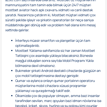
məmnuniyyətini tam təmin edə bilmək üçün 24/7 müştəri
mostbet aviator hack apk скачать
xidməti və canli dəstək
yaratdı. Nəzərinizə çatdırım ki, Mostbet müştəri xidməti çox
sürətli şəkildə işləyir və şirkətin operatorları bir neçə saniyə
müddətində geri dönüş edir və problem həll olana kimi mesaj
xəttində qalırlar.
İnterfeys müasir smartfon və planşetlər üçün tam
optimallaşdırılıb.
Mostbet Yükləmə səhifəmizlə siz hər zaman Mostbet
Tətbiqini çox asanlıqla yükləyə biləcəksiniz.Bizneslə
məşğul olduqdan sonra saytda Mobil Proqramı Yüklə
bölməsinə daxil olmalısınız.
Bukmeker şirkəti Android dəstəkli cihazlarda güzgüün ən
çox mobil tətbiqetməsinə dəstəyi genişdir.
Qumar və əyləncə onlayn qumar portalının operatoru
müştərilərinə mobil cihazlara xüsusi proqramlar
yükləməyi və quraşdırmağı təklif edir.
Ölkəmizdə çox da populyar olmayan, amma bəzi insanlar
tərəfindən sevilən, mərc qoyulan bəzi idman növlərinə isə
beysbol, kriket, skvoş, hurling və su polosu kimi oyunlar