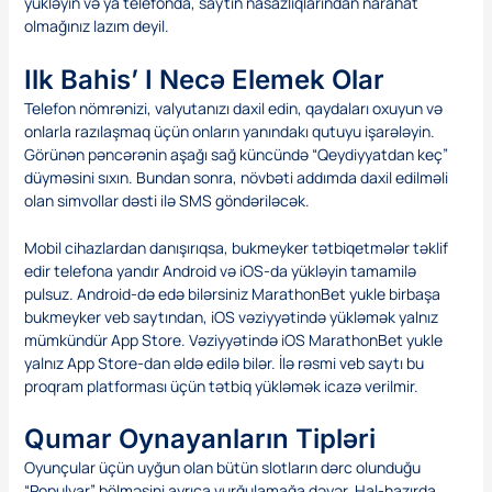
yükləyin və ya telefonda, saytın nasazlıqlarından narahat
olmağınız lazım deyil.
Ilk Bahis’ I Necə Elemek Olar
Telefon nömrənizi, valyutanızı daxil edin, qaydaları oxuyun və
onlarla razılaşmaq üçün onların yanındakı qutuyu işarələyin.
Görünən pəncərənin aşağı sağ küncündə “Qeydiyyatdan keç”
düyməsini sıxın. Bundan sonra, növbəti addımda daxil edilməli
olan simvollar dəsti ilə SMS göndəriləcək.
Mobil cihazlardan danışırıqsa, bukmeyker tətbiqetmələr təklif
edir telefona yandır Android və iOS-da yükləyin tamamilə
pulsuz. Android-də edə bilərsiniz MarathonBet yukle birbaşa
bukmeyker veb saytından, iOS vəziyyətində yükləmək yalnız
mümkündür App Store. Vəziyyətində iOS MarathonBet yukle
yalnız App Store-dan əldə edilə bilər. İlə rəsmi veb saytı bu
proqram platforması üçün tətbiq yükləmək icazə verilmir.
Qumar Oynayanların Tipləri
Oyunçular üçün uyğun olan bütün slotların dərc olunduğu
“Populyar” bölməsini ayrıca vurğulamağa dəyər. Hal-hazırda