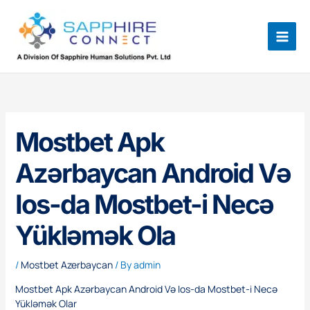
Skip
to
content
Mostbet Apk
Azərbaycan Android Və
Ios-da Mostbet-i Necə
Yükləmək Ola
/
Mostbet Azerbaycan
/ By
admin
Mostbet Apk Azərbaycan Android Və Ios-da Mostbet-i Necə
Yükləmək Olar