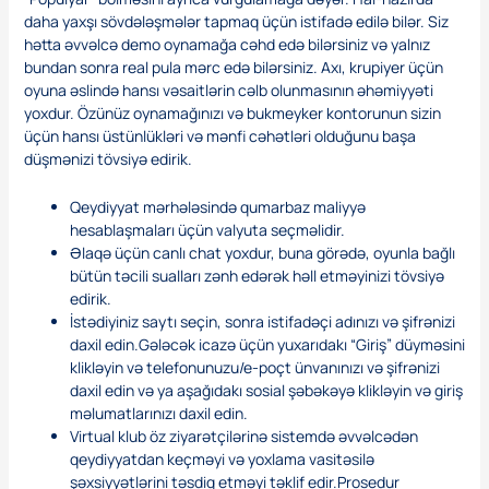
daha yaxşı sövdələşmələr tapmaq üçün istifadə edilə bilər. Siz
hətta əvvəlcə demo oynamağa cəhd edə bilərsiniz və yalnız
bundan sonra real pula mərc edə bilərsiniz. Axı, krupiyer üçün
oyuna əslində hansı vəsaitlərin cəlb olunmasının əhəmiyyəti
yoxdur. Özünüz oynamağınızı və bukmeyker kontorunun sizin
üçün hansı üstünlükləri və mənfi cəhətləri olduğunu başa
düşmənizi tövsiyə edirik.
Qeydiyyat mərhələsində qumarbaz maliyyə
hesablaşmaları üçün valyuta seçməlidir.
Əlaqə üçün canlı chat yoxdur, buna görədə, oyunla bağlı
bütün təcili sualları zənh edərək həll etməyinizi tövsiyə
edirik.
İstədiyiniz saytı seçin, sonra istifadəçi adınızı və şifrənizi
daxil edin.Gələcək icazə üçün yuxarıdakı “Giriş” düyməsini
klikləyin və telefonunuzu/e-poçt ünvanınızı və şifrənizi
daxil edin və ya aşağıdakı sosial şəbəkəyə klikləyin və giriş
məlumatlarınızı daxil edin.
Virtual klub öz ziyarətçilərinə sistemdə əvvəlcədən
qeydiyyatdan keçməyi və yoxlama vasitəsilə
şəxsiyyətlərini təsdiq etməyi təklif edir.Prosedur