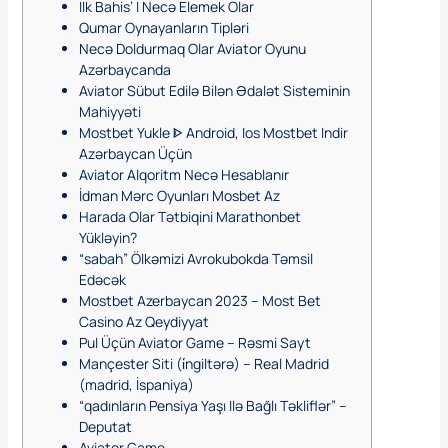
Ilk Bahis’ I Necə Elemek Olar
Qumar Oynayanların Tipləri
Necə Doldurmaq Olar Aviator Oyunu
Azərbaycanda
Aviator Sübut Edilə Bilən Ədalət Sisteminin
Mahiyyəti
Mostbet Yukle ᐈ Android, Ios Mostbet Indir
Azərbaycan Üçün
Aviator Alqoritm Necə Hesablanır
İdman Mərc Oyunları Mosbet Az
Harada Olar Tətbiqini Marathonbet
Yükləyin?
“sabah” Ölkəmizi Avrokubokda Təmsil
Edəcək
Mostbet Azerbaycan 2023 – Most Bet
Casino Az Qeydiyyat
Pul Üçün Aviator Game – Rəsmi Sayt
Mançester Siti (i̇ngiltərə) – Real Madrid
(madrid, İspaniya)
“qadınların Pensiya Yaşı Ilə Bağlı Təkliflər” –
Deputat
Aviator Game