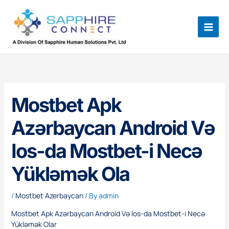
Skip
to
content
Mostbet Apk
Azərbaycan Android Və
Ios-da Mostbet-i Necə
Yükləmək Ola
/
Mostbet Azerbaycan
/ By
admin
Mostbet Apk Azərbaycan Android Və Ios-da Mostbet-i Necə
Yükləmək Olar