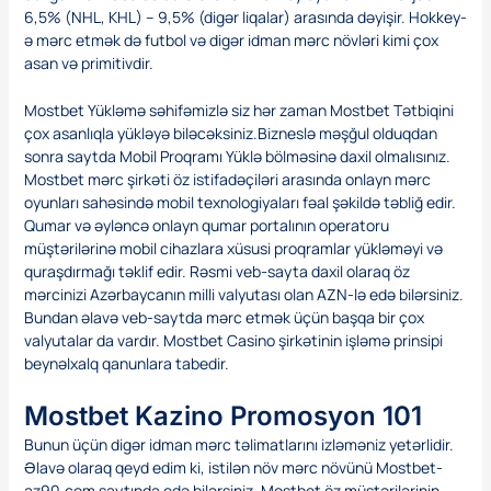
6,5% (NHL, KHL) – 9,5% (digər liqalar) arasında dəyişir. Hokkey-
ə mərc etmək də futbol və digər idman mərc növləri kimi çox
asan və primitivdir.
Mostbet Yükləmə səhifəmizlə siz hər zaman Mostbet Tətbiqini
çox asanlıqla yükləyə biləcəksiniz.Bizneslə məşğul olduqdan
sonra saytda Mobil Proqramı Yüklə bölməsinə daxil olmalısınız.
Mostbet mərc şirkəti öz istifadəçiləri arasında onlayn mərc
oyunları sahəsində mobil texnologiyaları fəal şəkildə təbliğ edir.
Qumar və əyləncə onlayn qumar portalının operatoru
müştərilərinə mobil cihazlara xüsusi proqramlar yükləməyi və
quraşdırmağı təklif edir. Rəsmi veb-sayta daxil olaraq öz
mərcinizi Azərbaycanın milli valyutası olan AZN-lə edə bilərsiniz.
Bundan əlavə veb-saytda mərc etmək üçün başqa bir çox
valyutalar da vardır. Mostbet Casino şirkətinin işləmə prinsipi
beynəlxalq qanunlara tabedir.
Mostbet Kazino Promosyon 101
Bunun üçün digər idman mərc təlimatlarını izləməniz yetərlidir.
Əlavə olaraq qeyd edim ki, istilən növ mərc növünü Mostbet-
az90.com saytında edə bilərsiniz. Mostbet öz müştərilərinin