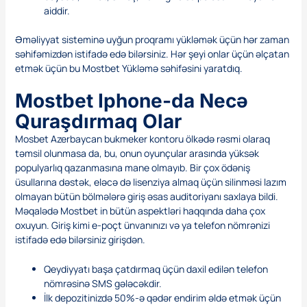
aiddir.
Əməliyyat sisteminə uyğun proqramı yükləmək üçün hər zaman
səhifəmizdən istifadə edə bilərsiniz. Hər şeyi onlar üçün əlçatan
etmək üçün bu Mostbet Yükləmə səhifəsini yaratdıq.
Mostbet Iphone-da Necə
Quraşdırmaq Olar
Mosbet Azerbaycan bukmeker kontoru ölkədə rəsmi olaraq
təmsil olunmasa da, bu, onun oyunçular arasında yüksək
populyarlıq qazanmasına mane olmayıb. Bir çox ödəniş
üsullarına dəstək, eləcə də lisenziya almaq üçün silinməsi lazım
olmayan bütün bölmələrə giriş əsas auditoriyanı saxlaya bildi.
Məqalədə Mostbet in bütün aspektləri haqqında daha çox
oxuyun. Giriş kimi e-poçt ünvanınızı və ya telefon nömrənizi
istifadə edə bilərsiniz girişdən.
Qeydiyyatı başa çatdırmaq üçün daxil edilən telefon
nömrəsinə SMS gələcəkdir.
İlk depozitinizdə 50%-ə qədər endirim əldə etmək üçün