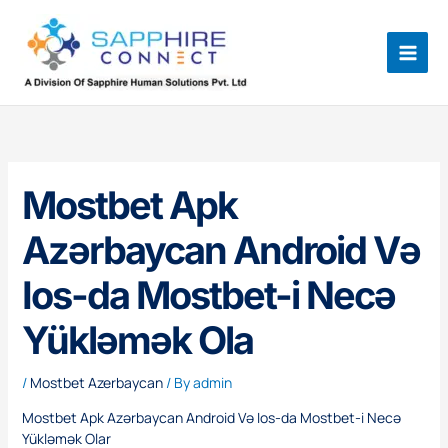
Skip
to
content
Mostbet Apk
Azərbaycan Android Və
Ios-da Mostbet-i Necə
Yükləmək Ola
/
Mostbet Azerbaycan
/ By
admin
Mostbet Apk Azərbaycan Android Və Ios-da Mostbet-i Necə
Yükləmək Olar