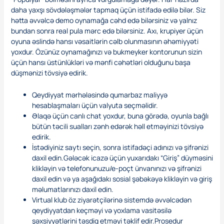
daha yaxşı sövdələşmələr tapmaq üçün istifadə edilə bilər. Siz
hətta əvvəlcə demo oynamağa cəhd edə bilərsiniz və yalnız
bundan sonra real pula mərc edə bilərsiniz. Axı, krupiyer üçün
oyuna əslində hansı vəsaitlərin cəlb olunmasının əhəmiyyəti
yoxdur. Özünüz oynamağınızı və bukmeyker kontorunun sizin
üçün hansı üstünlükləri və mənfi cəhətləri olduğunu başa
düşmənizi tövsiyə edirik.
Qeydiyyat mərhələsində qumarbaz maliyyə
hesablaşmaları üçün valyuta seçməlidir.
Əlaqə üçün canlı chat yoxdur, buna görədə, oyunla bağlı
bütün təcili sualları zənh edərək həll etməyinizi tövsiyə
edirik.
İstədiyiniz saytı seçin, sonra istifadəçi adınızı və şifrənizi
daxil edin.Gələcək icazə üçün yuxarıdakı “Giriş” düyməsini
klikləyin və telefonunuzu/e-poçt ünvanınızı və şifrənizi
daxil edin və ya aşağıdakı sosial şəbəkəyə klikləyin və giriş
məlumatlarınızı daxil edin.
Virtual klub öz ziyarətçilərinə sistemdə əvvəlcədən
qeydiyyatdan keçməyi və yoxlama vasitəsilə
şəxsiyyətlərini təsdiq etməyi təklif edir.Prosedur