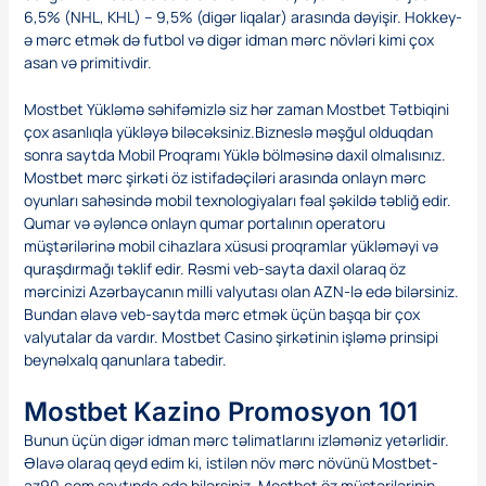
6,5% (NHL, KHL) – 9,5% (digər liqalar) arasında dəyişir. Hokkey-
ə mərc etmək də futbol və digər idman mərc növləri kimi çox
asan və primitivdir.
Mostbet Yükləmə səhifəmizlə siz hər zaman Mostbet Tətbiqini
çox asanlıqla yükləyə biləcəksiniz.Bizneslə məşğul olduqdan
sonra saytda Mobil Proqramı Yüklə bölməsinə daxil olmalısınız.
Mostbet mərc şirkəti öz istifadəçiləri arasında onlayn mərc
oyunları sahəsində mobil texnologiyaları fəal şəkildə təbliğ edir.
Qumar və əyləncə onlayn qumar portalının operatoru
müştərilərinə mobil cihazlara xüsusi proqramlar yükləməyi və
quraşdırmağı təklif edir. Rəsmi veb-sayta daxil olaraq öz
mərcinizi Azərbaycanın milli valyutası olan AZN-lə edə bilərsiniz.
Bundan əlavə veb-saytda mərc etmək üçün başqa bir çox
valyutalar da vardır. Mostbet Casino şirkətinin işləmə prinsipi
beynəlxalq qanunlara tabedir.
Mostbet Kazino Promosyon 101
Bunun üçün digər idman mərc təlimatlarını izləməniz yetərlidir.
Əlavə olaraq qeyd edim ki, istilən növ mərc növünü Mostbet-
az90.com saytında edə bilərsiniz. Mostbet öz müştərilərinin