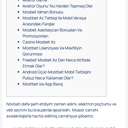
Aviator Oyunu’ Nu Hardan Tapmaq Olar
Mosbet Idman Bonusu
Mostbet Az Tətbiqi Ilə Mobil Versiya
Arasındakı Fərqlər
Mosbet Azerbaycan Bonusları Və
Promosyonları
Casino Mosbet Az
Mostbet Lisenziyası Və Məxfiliyin
Qorunması
Freebet Mosbet Az Dan Necə Istifadə
Etmək Olar?
Android Üçün Mostbet Mobil Tətbiqini
Pulsuz Necə Yükləmək Olar?
Mostbet Ios App Baxış
Növbəti dəfə şərh etdiyim zaman adımı, elektron poçtumu və
veb saytımı bu brauzerdə qeyd edin. Müasir cərrahi
avadanlıqlarla təchiz edilmiş cərrahiyyə şöbəmiz.