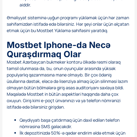
aiddir.
Əməliyyat sisteminə uyğun proqramı yükləmək üçün hər zaman
səhifəmizdən istifadə edə bilərsiniz. Hər şeyi onlar üçün əlçatan
etmək üçün bu Mostbet Yükləmə səhifəsini yaratdıq.
Mostbet Iphone-da Necə
Quraşdırmaq Olar
Mosbet Azerbaycan bukmeker kontoru ölkədə rəsmi olaraq
təmsil olunmasa da, bu, onun oyunçular arasında yüksək
populyarlıq qazanmasına mane olmayıb. Bir çox ödəniş
üsullarına dəstək, eləcə də lisenziya almaq üçün silinməsi lazım
olmayan bütün bölmələrə giriş əsas auditoriyanı saxlaya bildi.
Məqalədə Mostbet in bütün aspektləri haqqında daha çox
oxuyun. Giriş kimi e-poçt ünvanınızı və ya telefon nömrənizi
istifadə edə bilərsiniz girişdən.
Qeydiyyatı başa çatdırmaq üçün daxil edilən telefon
nömrəsinə SMS gələcəkdir.
İlk depozitinizdə 50%-ə qədər endirim əldə etmək üçün