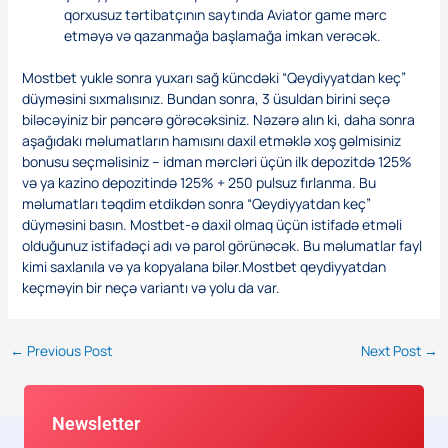
qorxusuz tərtibatçının saytında Aviator game mərc
etməyə və qazanmağa başlamağa imkan verəcək.
Mostbet yukle sonra yuxarı sağ küncdəki “Qeydiyyatdan keç”
düyməsini sıxmalısınız. Bundan sonra, 3 üsuldan birini seçə
biləcəyiniz bir pəncərə görəcəksiniz. Nəzərə alın ki, daha sonra
aşağıdakı məlumatların hamısını daxil etməklə xoş gəlmisiniz
bonusu seçməlisiniz – idman mərcləri üçün ilk depozitdə 125%
və ya kazino depozitində 125% + 250 pulsuz fırlanma. Bu
məlumatları təqdim etdikdən sonra “Qeydiyyatdan keç”
düyməsini basın. Mostbet-ə daxil olmaq üçün istifadə etməli
olduğunuz istifadəçi adı və parol görünəcək. Bu məlumatlar fayl
kimi saxlanıla və ya kopyalana bilər.Mostbet qeydiyyatdan
keçməyin bir neçə variantı və yolu da var.
←
Previous Post
Next Post
→
Newsletter