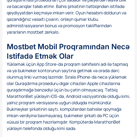
və bacarıqlar tələb etmir. Bahis şirkətinin tətbiqindən istifadə
qeydiyyatdan keçməyə imkan verir. Oyun hesabını doldurun və
qazandığınız vəsaiti çıxarın, onlayn qumar klubu
administrasiyasının bonus və promosyon təkliflərindən
yararlanın mostbet zerkalo.
Mostbet Mobil Proqramından Necə
Istifadə Etmək Olar
Yükləmək üçün App Store-da proqram səhifəsini adı ilə tapmaq
və ya bukmeker kontorunun saytına getmək və orada dərc
olunmuş linki vurmaq lazımdır. Sırala iPhone-da necə yükləmək
olar Quraşdırma proseduru digər cihazları Apple cihazlarına
quraşdırmağa bənzədiyi üçün bu çətin olmayacaq. Tətbiq
MarathonBet yükləyin iOS-da, Android vəziyyətində olduğu kimi,
yalnız proqram versiyasına uyğun olduqda mümkündür.
Bukmeyker şirkətinin saytı, kompüterdən bahislər qoymağa
imkan verdiyinə baxmayaraq, bukmeker şirkəti də PC üçün
xüsusi bir proqram hazırlamışdır. Kompüterdə MarathonBet
yükləyin telefonda olduğu kimi sadə.