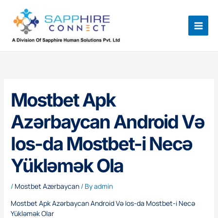
Skip
to
content
Mostbet Apk
Azərbaycan Android Və
Ios-da Mostbet-i Necə
Yükləmək Ola
/
Mostbet Azerbaycan
/ By
admin
Mostbet Apk Azərbaycan Android Və Ios-da Mostbet-i Necə
Yükləmək Olar