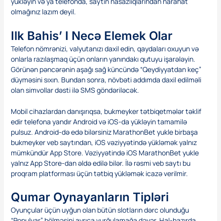
yükləyin və ya telefonda, saytın nasazlıqlarından narahat
olmağınız lazım deyil.
Ilk Bahis’ I Necə Elemek Olar
Telefon nömrənizi, valyutanızı daxil edin, qaydaları oxuyun və
onlarla razılaşmaq üçün onların yanındakı qutuyu işarələyin.
Görünən pəncərənin aşağı sağ küncündə “Qeydiyyatdan keç”
düyməsini sıxın. Bundan sonra, növbəti addımda daxil edilməli
olan simvollar dəsti ilə SMS göndəriləcək.
Mobil cihazlardan danışırıqsa, bukmeyker tətbiqetmələr təklif
edir telefona yandır Android və iOS-da yükləyin tamamilə
pulsuz. Android-də edə bilərsiniz MarathonBet yukle birbaşa
bukmeyker veb saytından, iOS vəziyyətində yükləmək yalnız
mümkündür App Store. Vəziyyətində iOS MarathonBet yukle
yalnız App Store-dan əldə edilə bilər. İlə rəsmi veb saytı bu
proqram platforması üçün tətbiq yükləmək icazə verilmir.
Qumar Oynayanların Tipləri
Oyunçular üçün uyğun olan bütün slotların dərc olunduğu
“Populyar” bölməsini ayrıca vurğulamağa dəyər. Hal-hazırda