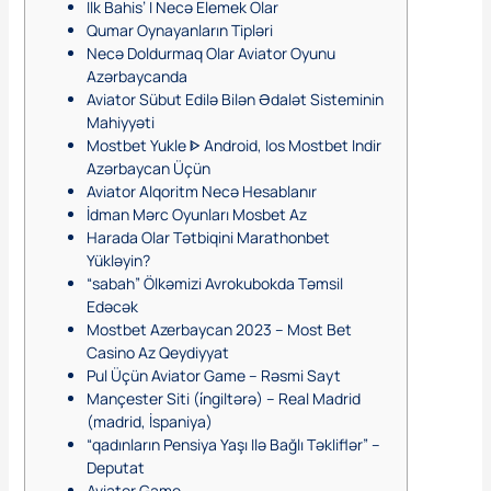
Ilk Bahis’ I Necə Elemek Olar
Qumar Oynayanların Tipləri
Necə Doldurmaq Olar Aviator Oyunu
Azərbaycanda
Aviator Sübut Edilə Bilən Ədalət Sisteminin
Mahiyyəti
Mostbet Yukle ᐈ Android, Ios Mostbet Indir
Azərbaycan Üçün
Aviator Alqoritm Necə Hesablanır
İdman Mərc Oyunları Mosbet Az
Harada Olar Tətbiqini Marathonbet
Yükləyin?
“sabah” Ölkəmizi Avrokubokda Təmsil
Edəcək
Mostbet Azerbaycan 2023 – Most Bet
Casino Az Qeydiyyat
Pul Üçün Aviator Game – Rəsmi Sayt
Mançester Siti (i̇ngiltərə) – Real Madrid
(madrid, İspaniya)
“qadınların Pensiya Yaşı Ilə Bağlı Təkliflər” –
Deputat
Aviator Game