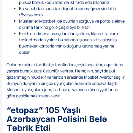
pulsuz bonus kodundan da istifadə edə bilərsiniz.
Bu səbəbdən sonadək diqqətlə oxumağınızı şiddətlə
tövsiyə edirik.
Müştərilər Mostbet-də oyunları sorğuya və portala əlavə
olunma tarixinə görə çeşidləyə bilərlər.
Elektron idmana baxışdan danışarkən, klassik fənlərə
təsir etmədən yalnız bu sahədə işləyən ixtisaslaşmış
bukmeker kontorlarının olduğunu xatırlamaq yerinə
düşər.
Onlar həmçinin tərtibatçı tərəfindən çeşidlənə bilər, əgər daha
yaxşısı buna xüsusi üstünlük verirsə. Həmçinin, saytda pul
qazanmağın müxtəlif variantları arasında Mosbet Aviator seçilir.
Bu oyun dünyanın bir çox oyunçuları arasında populyarlaşdı.
Mosbet oyunçulara janr, tərtibatçı və oyun xüsusiyyətlərinə
görə çeşidləmək imkanı verir.
“etopaz” 105 Yaşlı
Azərbaycan Polisini Belə
Təbrik Etdi