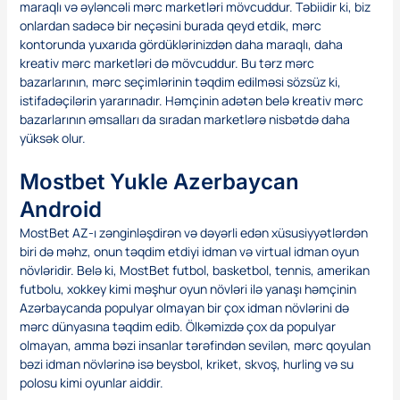
maraqlı və əyləncəli mərc marketləri mövcuddur. Təbiidir ki, biz
onlardan sadəcə bir neçəsini burada qeyd etdik, mərc
kontorunda yuxarıda gördüklərinizdən daha maraqlı, daha
kreativ mərc marketləri də mövcuddur. Bu tərz mərc
bazarlarının, mərc seçimlərinin təqdim edilməsi sözsüz ki,
istifadəçilərin yararınadır. Həmçinin adətən belə kreativ mərc
bazarlarının əmsalları da sıradan marketlərə nisbətdə daha
yüksək olur.
Mostbet Yukle Azerbaycan
Android
MostBet AZ-ı zənginləşdirən və dəyərli edən xüsusiyyətlərdən
biri də məhz, onun təqdim etdiyi idman və virtual idman oyun
növləridir. Belə ki, MostBet futbol, basketbol, tennis, amerikan
futbolu, xokkey kimi məşhur oyun növləri ilə yanaşı həmçinin
Azərbaycanda populyar olmayan bir çox idman növlərini də
mərc dünyasına təqdim edib. Ölkəmizdə çox da populyar
olmayan, amma bəzi insanlar tərəfindən sevilən, mərc qoyulan
bəzi idman növlərinə isə beysbol, kriket, skvoş, hurling və su
polosu kimi oyunlar aiddir.