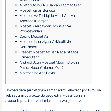
Aviator Oyunu’ Nu Hardan Tapmaq Olar
Mosbet Idman Bonusu
Mostbet Az Tətbiqi Ilə Mobil Versiya
Arasındakı Fərqlər
Mosbet Azerbaycan Bonusları Və
Promosyonları
Casino Mosbet Az
Mostbet Lisenziyası Və Məxfiliyin
Qorunması
Freebet Mosbet Az Dan Necə Istifadə
Etmək Olar?
Android Üçün Mostbet Mobil Tətbiqini
Pulsuz Necə Yükləmək Olar?
Mostbet Ios App Baxış
Növbəti dəfə şərh etdiyim zaman adımı, elektron poçtumu və
veb saytımı bu brauzerdə qeyd edin. Müasir cərrahi
avadanlıqlarla təchiz edilmiş cərrahiyyə şöbəmiz.