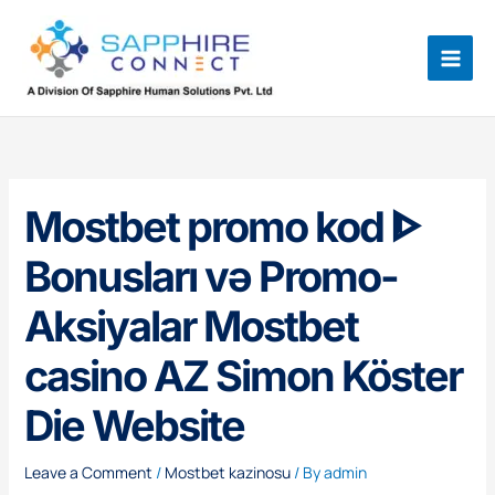
Skip
to
content
Mostbet promo kod ᐈ
Bonusları və Promo-
Aksiyalar Mostbet
casino AZ Simon Köster
Die Website
Leave a Comment
/
Mostbet kazinosu
/ By
admin