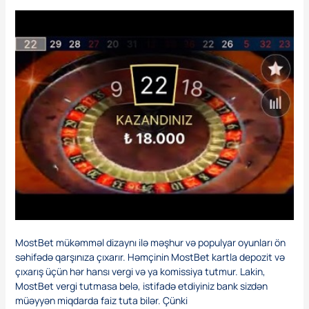
MostBet mükəmməl dizaynı ilə məşhur və populyar oyunları ön
səhifədə qarşınıza çıxarır. Həmçinin MostBet kartla depozit və
çıxarış üçün hər hansı vergi və ya komissiya tutmur. Lakin,
MostBet vergi tutmasa belə, istifadə etdiyiniz bank sizdən
müəyyən miqdarda faiz tuta bilər. Çünki