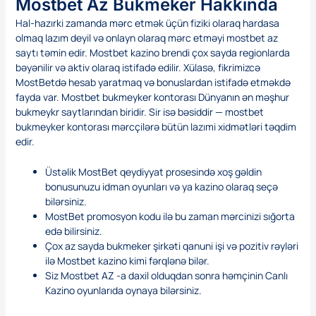
Mostbet Az Bukmeker Hakkında
Hal-hazırki zamanda mərc etmək üçün fiziki olaraq hardasa
olmaq lazım deyil və onlayn olaraq mərc etməyi mostbet az
saytı təmin edir. Mostbet kazino brendi çox sayda regionlarda
bəyənilir və aktiv olaraq istifadə edilir. Xülasə, fikrimizcə
MostBetdə hesab yaratmaq və bonuslardan istifadə etməkdə
fayda var. Mostbet bukmeyker kontorası Dünyanın ən məşhur
bukmeykr saytlarından biridir. Sir isə bəsiddir — mostbet
bukmeyker kontorası mərcçilərə bütün lazımi xidmətləri təqdim
edir.
Üstəlik MostBet qeydiyyat prosesində xoş gəldin
bonusunuzu idman oyunları və ya kazino olaraq seçə
bilərsiniz.
MostBet promosyon kodu ilə bu zaman mərcinizi sığorta
edə bilirsiniz.
Çox az sayda bukmeker şirkəti qanuni işi və pozitiv rəyləri
ilə Mostbet kazino kimi fərqlənə bilər.
Siz Mostbet AZ -a daxil olduqdan sonra həmçinin Canlı
Kazino oyunlarıda oynaya bilərsiniz.