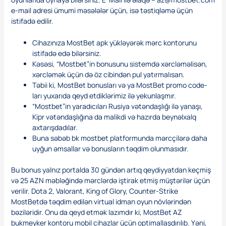
e-mail adresi ümumi məsələlər üçün, isə təstiqləmə üçün
istifadə edilir.
Cihazınıza MostBet apk yükləyərək mərc kontorunu
istifadə edə bilərsiniz.
Kəsəsi, “Mostbet”in bonusunu sistemdə xərcləməlisən,
xərcləmək üçün də öz cibindən pul yatırmalısan.
Təbii ki, MostBet bonusları və ya MostBet promo code-
ları yuxarıda qeyd etdiklərimiz ilə yekunlaşmır.
“Mostbet”in yaradıcıları Rusiya vətəndaşlığı ilə yanaşı,
Kipr vətəndaşlığına da malikdi və hazırda beynəlxalq
axtarışdadılar.
Buna səbəb bk mostbet platformunda mərcçilərə daha
uyğun əmsallar və bonusların təqdim olunmasıdır.
Bu bonus yalnız portalda 30 gündən artıq qeydiyyatdan keçmiş
və 25 AZN məbləğində mərclərdə iştirak etmiş müştərilər üçün
verilir. Dota 2, Valorant, King of Glory, Counter-Strike
MostBetdə təqdim edilən virtual idman oyun növlərindən
bəziləridir. Onu da qeyd etmək lazımdır ki, MostBet AZ
bukmeyker kontoru mobil cihazlar üçün optimallaşdırılıb. Yəni,