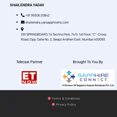
SHAILENDRA YADAV
+91 99306 20842
shailendra.y@sapphirehs.com
391 SPRINGBOARD, 74 Techno Park, 74/II, 1st Floor, "C"-Cross
Road, Opp. Gate No. 2, Seepz Andheri East, Mumbai 400093.
Telecast Partner
Brought To You By
Terms & Conditions
Privacy Policy