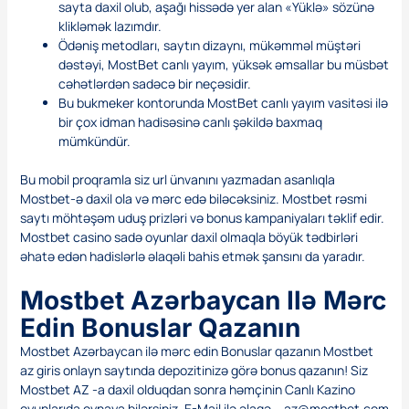
sayta daxil olub, aşağı hissədə yer alan «Yüklə» sözünə
klikləmək lazımdır.
Ödəniş metodları, saytın dizaynı, mükəmməl müştəri
dəstəyi, MostBet canlı yayım, yüksək əmsallar bu müsbət
cəhətlərdən sadəcə bir neçəsidir.
Bu bukmeker kontorunda MostBet canlı yayım vasitəsi ilə
bir çox idman hadisəsinə canlı şəkildə baxmaq
mümkündür.
Bu mobil proqramla siz url ünvanını yazmadan asanlıqla
Mostbet-ə daxil ola və mərc edə biləcəksiniz. Mostbet rəsmi
saytı möhtəşəm uduş prizləri və bonus kampaniyaları təklif edir.
Mostbet casino sadə oyunlar daxil olmaqla böyük tədbirləri
əhatə edən hadislərlə əlaqəli bahis etmək şansını da yaradır.
Mostbet Azərbaycan Ilə Mərc
Edin Bonuslar Qazanın
Mostbet Azərbaycan ilə mərc edin Bonuslar qazanın Mostbet
az giris onlayn saytında depozitinizə görə bonus qazanın! Siz
Mostbet AZ -a daxil olduqdan sonra həmçinin Canlı Kazino
oyunlarıda oynaya bilərsiniz. E-Mail ilə əlaqə – az@mostbet.com