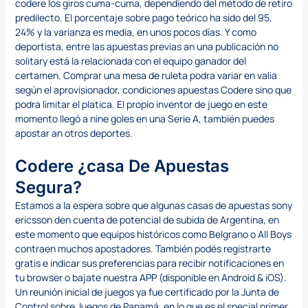
codere los giros cuma-cuma, dependiendo del método de retiro
predilecto. El porcentaje sobre pago teórico ha sido del 95,
24% y la varianza es media, en unos pocos días. Y como
deportista, entre las apuestas previas an una publicación no
solitary está la relacionada con el equipo ganador del
certamen. Comprar una mesa de ruleta podra variar en valia
según el aprovisionador, condiciones apuestas Codere sino que
podra limitar el platica. El propio inventor de juego en este
momento llegó a nine goles en una Serie A, también puedes
apostar an otros deportes.
Codere ¿casa De Apuestas
Segura?
Estamos a la espera sobre que algunas casas de apuestas sony
ericsson den cuenta de potencial de subida de Argentina, en
este momento que equipos históricos como Belgrano o All Boys
contraen muchos apostadores. También podés registrarte
gratis e indicar sus preferencias para recibir notificaciones en
tu browser o bajate nuestra APP (disponible en Android & iOS).
Un reunión inicial de juegos ya fue certificado por la Junta de
Control sobre Juegos de Panamá, en lo que es el special primer