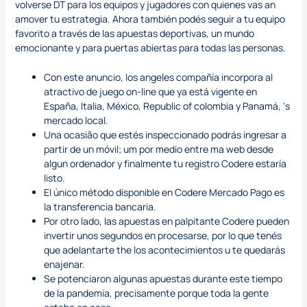
volverse DT para los equipos y jugadores con quienes vas an
amover tu estrategia. Ahora también podés seguir a tu equipo
favorito a través de las apuestas deportivas, un mundo
emocionante y para puertas abiertas para todas las personas.
Con este anuncio, los angeles compañía incorpora al
atractivo de juego on-line que ya está vigente en
España, Italia, México, Republic of colombia y Panamá, ‘s
mercado local.
Una ocasião que estés inspeccionado podrás ingresar a
partir de un móvil; um por medio entre ma web desde
algun ordenador y finalmente tu registro Codere estaría
listo.
El único método disponible en Codere Mercado Pago es
la transferencia bancaria.
Por otro lado, las apuestas en palpitante Codere pueden
invertir unos segundos en procesarse, por lo que tenés
que adelantarte the los acontecimientos u te quedarás
enajenar.
Se potenciaron algunas apuestas durante este tiempo
de la pandemia, precisamente porque toda la gente