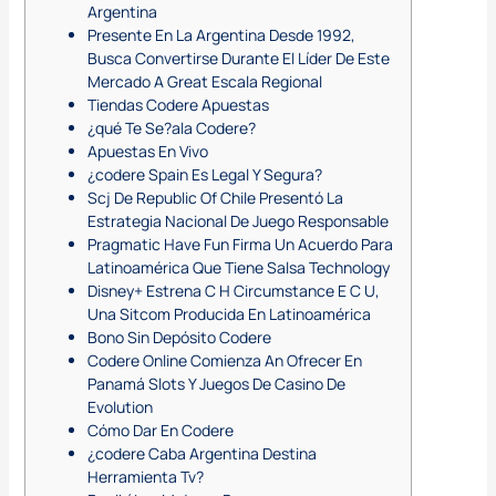
Argentina
Presente En La Argentina Desde 1992,
Busca Convertirse Durante El Líder De Este
Mercado A Great Escala Regional
Tiendas Codere Apuestas
¿qué Te Se?ala Codere?
Apuestas En Vivo
¿codere Spain Es Legal Y Segura?
Scj De Republic Of Chile Presentó La
Estrategia Nacional De Juego Responsable
Pragmatic Have Fun Firma Un Acuerdo Para
Latinoamérica Que Tiene Salsa Technology
Disney+ Estrena C H Circumstance E C U,
Una Sitcom Producida En Latinoamérica
Bono Sin Depósito Codere
Codere Online Comienza An Ofrecer En
Panamá Slots Y Juegos De Casino De
Evolution
Cómo Dar En Codere
¿codere Caba Argentina Destina
Herramienta Tv?