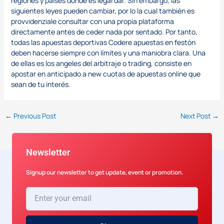
regiones y países donde es legal dar. Sin embargo, las
siguientes leyes pueden cambiar, por lo la cual también es
provvidenziale consultar con una propia plataforma
directamente antes de ceder nada por sentado. Por tanto,
todas las apuestas deportivas Codere apuestas en festón
deben hacerse siempre con límites y una maniobra clara. Una
de ellas es los angeles del arbitraje o trading, consiste en
apostar en anticipado a new cuotas de apuestas online que
sean de tu interés.
←
Previous Post
Next Post
→
Newsletter
Signup our newsletter to get update, event or promotion.
Enter
your
email