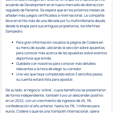
acuerdo de Development en el nuevo mercado de distraccion
regulado de Panamá. Se espera que en los próximos meses se
añadan más juegos certificados a nivel nacional. La compañía
lleva en el hilo más de una década por tu multimillonaria deuda,
desde la etapa para sus antiguos propietarios, los Martínez
Sampedro.
Para gran información visualiza la página de Codere en
su menú de ayuda; ubicando la sección sobre apuestas,
para conocer más acerca de las apuestas sobre eventos
deportivos que brinda.
Quédate con nosotros para conocer más detalles
relevantes a la hora de elegir su corredor.
Una vez que haya completado estos 3 sencillos pasos,
su cuenta estará lista para apostar.
De su lado, el negocio ‘online’, cuyos beneficios se presentaron
de forma independiente, también tuvo un descender positivo
en un 2022, con un crecimiento de ingresos de 45, 1%
confederación al año anterior, hasta los 116, 1 millones para
euros. Codere o qual es una trampolín internacional, opera