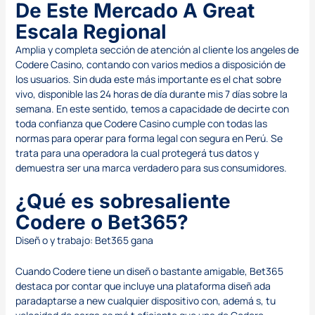
De Este Mercado A Great
Escala Regional
Amplia y completa sección de atención al cliente los angeles de
Codere Casino, contando con varios medios a disposición de
los usuarios. Sin duda este más importante es el chat sobre
vivo, disponible las 24 horas de día durante mis 7 días sobre la
semana. En este sentido, temos a capacidade de decirte con
toda confianza que Codere Casino cumple con todas las
normas para operar para forma legal con segura en Perú. Se
trata para una operadora la cual protegerá tus datos y
demuestra ser una marca verdadero para sus consumidores.
¿Qué es sobresaliente
Codere o Bet365?
Diseñ o y trabajo: Bet365 gana
Cuando Codere tiene un diseñ o bastante amigable, Bet365
destaca por contar que incluye una plataforma diseñ ada
paradaptarse a new cualquier dispositivo con, ademá s, tu