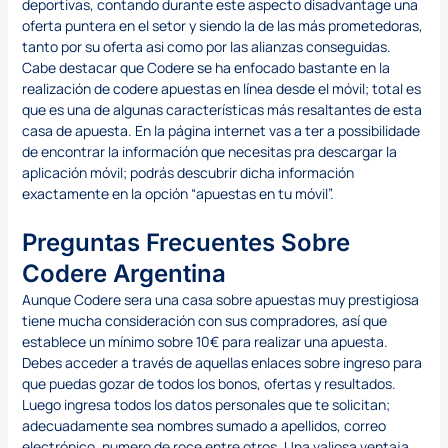
deportivas, contando durante este aspecto disadvantage una
oferta puntera en el setor y siendo la de las más prometedoras,
tanto por su oferta asi como por las alianzas conseguidas.
Cabe destacar que Codere se ha enfocado bastante en la
realización de codere apuestas en línea desde el móvil; total es
que es una de algunas características más resaltantes de esta
casa de apuesta. En la página internet vas a ter a possibilidade
de encontrar la información que necesitas pra descargar la
aplicación móvil; podrás descubrir dicha información
exactamente en la opción “apuestas en tu móvil”.
Preguntas Frecuentes Sobre
Codere Argentina
Aunque Codere sera una casa sobre apuestas muy prestigiosa
tiene mucha consideración con sus compradores, así que
establece un mínimo sobre 10€ para realizar una apuesta.
Debes acceder a través de aquellas enlaces sobre ingreso para
que puedas gozar de todos los bonos, ofertas y resultados.
Luego ingresa todos los datos personales que te solicitan;
adecuadamente sea nombres sumado a apellidos, correo
electrónico, numero de roce entre otros. Una valiosa ventaja