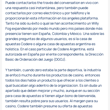
Puede contactarlos the través del conversation en vivo con
una respuesta casi instantánea, pero también puede
contactarlos por correo electrónico u por teléfono y le
proporcionarán esta información en los angeles plataforma.
Tanto ha sido su éxito o qual se han acontecimiento un Willy
Fog expandiendo por medio mundo pero mis países donde más
presencia tienen son España, Colombia y México. Una sobre las
grandes preguntas de algunos usuarios, es si la casa de
apuestas Codere o alguna casa de apuestas argentina es
holistica. En el caso particular de Codere Argentina, está
autorizada en España por el ente correspondiente, la Dirección
Basic de Ordenación del Juego (DGOJ).
Y también, cuando zero estaba la parte deportiva, la industria
ze enfocó mucho durante los productos de casino, entonces
todos los dias había un producto que ofrecer a los clientes o
qual buscaban algo adentro de la organizacion. Es sin duda un
apartado que deben mejorar y mucho, aunque en su sección
para casa de apuestas sí tienen algun bono de bienvenida,
también resulta pobre para sus usuarios. Al margen para su
casino, Codere también presume su oferta de apuestas