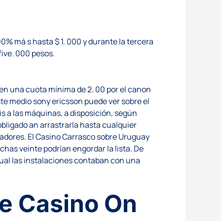
00% má s hasta $ 1. 000 y durante la tercera
ive. 000 pesos.
 en una cuota mínima de 2. 00 por el canon
ste medio sony ericsson puede ver sobre el
is a las máquinas, a disposición, según
 obligado an arrastrarla hasta cualquier
ugadores. El Casino Carrasco sobre Uruguay
has veinte podrían engordar la lista. De
 cual las instalaciones contaban con una
De Casino On