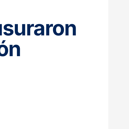
usuraron
ón