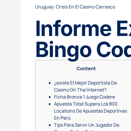
Uruguay: Crisis En El Casino Carrasco
Informe E
Bingo Co
Content
¿existe El Mejor Deportista De
Casino On The Internet?
Ficha Bronce 1 Juego Codere
Apuesta Total Supera Los 800
Locations De Apuestas Deportivas
En Perú
Tips Para Servir Un Jugador De